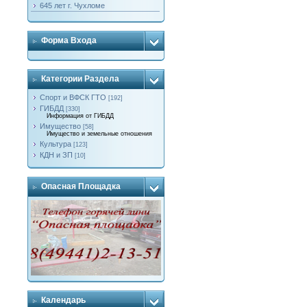
645 лет г. Чухломе
Форма Входа
Категории Раздела
Спорт и ВФСК ГТО
[192]
ГИБДД
[330]
Информация от ГИБДД
Имущество
[58]
Имущество и земельные отношения
Культура
[123]
КДН и ЗП
[10]
Опасная Площадка
Календарь