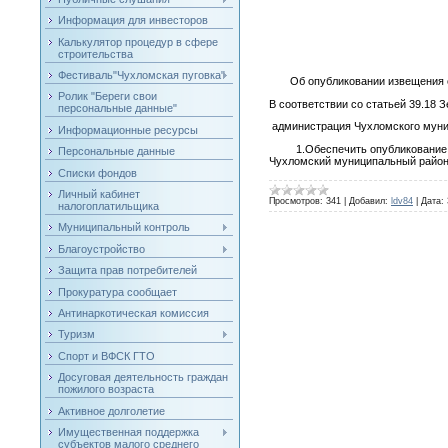
Информация для инвесторов
Калькулятор процедур в сфере
строительства
Фестиваль"Чухломская пуговка"
Об опубликовании извещения о 
Ролик "Береги свои
В соответствии со статьей 39.18 
персональные данные"
администрация Чухломского мун
Информационные ресурсы
1.Обеспечить опубликование изв
Персональные данные
Чухломский муниципальный район
Списки фондов
Личный кабинет
Просмотров:
341
|
Добавил:
ldv84
|
Дата:
налогоплатильщика
Муниципальный контроль
Благоустройство
Защита прав потребителей
Прокуратура сообщает
Антинаркотическая комиссия
Туризм
Спорт и ВФСК ГТО
Досуговая деятельность граждан
пожилого возраста
Активное долголетие
Имущественная поддержка
субъектов малого среднего