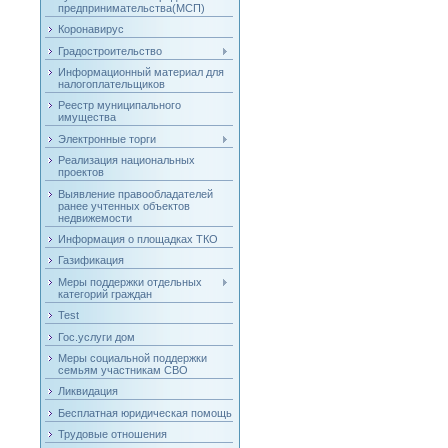
предпринимательства(МСП)
Коронавирус
Градостроительство
Информационный материал для
налогоплательщиков
Реестр муниципального
имущества
Электронные торги
Реализация национальных
проектов
Выявление правообладателей
ранее учтенных объектов
недвижемости
Информация о площадках ТКО
Газификация
Меры поддержки отдельных
категорий граждан
Test
Гос.услуги дом
Меры социальной поддержки
семьям участникам СВО
Ликвидация
Бесплатная юридическая помощь
Трудовые отношения