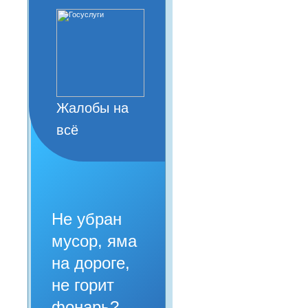
Жалобы на
всё
Не убран
мусор, яма
на дороге,
не горит
фонарь?