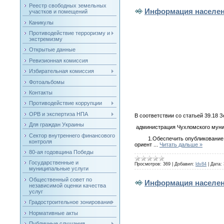
Реестр свободных земельных
Информация населе
участков и помещений
Каникулы
Противодействие терроризму и
экстремизму
Открытые данные
Ревизионная комиссия
Избирательная комиссия
Фотоальбомы
Контакты
Противодействие коррупции
ОРВ и экспертиза НПА
В соответствии со статьей 39.18 
Для граждан Украины
администрация Чухломского мун
Сектор внутреннего финансового
1.Обеспечить опубликование изв
контроля
ориент
...
Читать дальше »
80-ая годовщина Победы
Государственные и
Просмотров:
369
|
Добавил:
ldv84
|
Дата:
муниципальные услуги
Общественный совет по
Информация населе
независимой оценки качества
услуг
Градостроительное зонирование
Нормативные акты
Публичные слушания