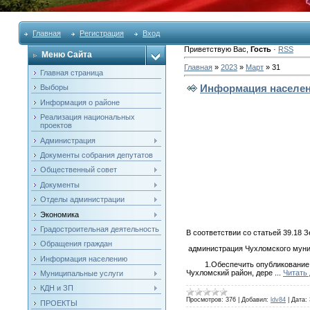
Главная
Регистрация
Вход
Приветствую Вас
,
Гость
·
RSS
Меню Сайта
Главная
»
2023
»
Март
»
31
Главная страница
Информация населе
Выборы
Информация о районе
Реализация национальных
проектов
Администрация
Документы собрания депутатов
Общественный совет
Документы
Отделы администрации
Экономика
Градостроительная деятельность
В соответствии со статьей 39.18 
Обращения граждан
администрация Чухломского мун
Информация населению
1.Обеспечить опубликование изв
Чухломский район, дере
...
Читать
Муниципальные услуги
КДН и ЗП
Просмотров:
376
|
Добавил:
ldv84
|
Дата:
ПРОЕКТЫ