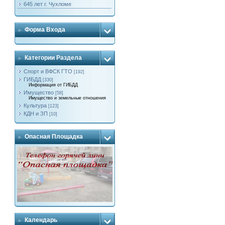
645 лет г. Чухломе
Форма Входа
Категории Раздела
Спорт и ВФСК ГТО
[192]
ГИБДД
[330]
Информация от ГИБДД
Имущество
[58]
Имущество и земельные отношения
Культура
[123]
КДН и ЗП
[10]
Опасная Площадка
Календарь