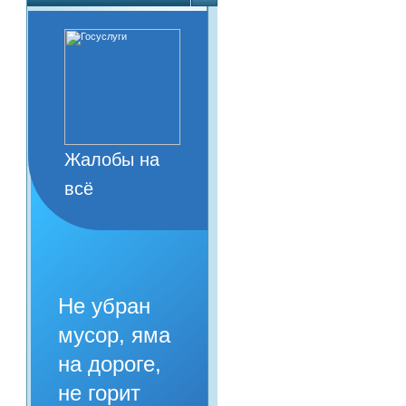
Жалобы на
всё
Не убран
мусор, яма
на дороге,
не горит