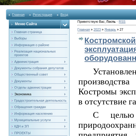
Главная
Регистрация
Вход
Приветствую Вас
,
Гость
·
RSS
Меню Сайта
Главная
»
2023
»
Январь
»
27
Главная страница
Костромской
Выборы
Информация о районе
эксплуатаци
Реализация национальных
проектов
оборудованн
Администрация
Документы собрания депутатов
Установле
Общественный совет
производства
Документы
Отделы администрации
Костромы эксп
Экономика
в отсутствие г
Градостроительная деятельность
Обращения граждан
С целью 
Информация населению
Муниципальные услуги
природоохра
КДН и ЗП
предприятия 
ПРОЕКТЫ