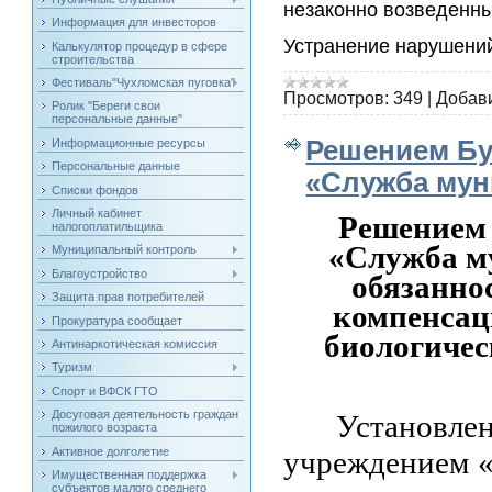
незаконно возведенны
Информация для инвесторов
Устранение нарушений
Калькулятор процедур в сфере
строительства
Фестиваль"Чухломская пуговка"
Просмотров:
349
|
Добав
Ролик "Береги свои
персональные данные"
Решением Бу
Информационные ресурсы
Персональные данные
«Служба мун
Списки фондов
Личный кабинет
Решением 
налогоплатильщика
«Служба м
Муниципальный контроль
Благоустройство
обязанно
Защита прав потребителей
компенсац
Прокуратура сообщает
биологичес
Антинаркотическая комиссия
Туризм
Спорт и ВФСК ГТО
Досуговая деятельность граждан
Установл
пожилого возраста
Активное долголетие
учреждением «
Имущественная поддержка
субъектов малого среднего