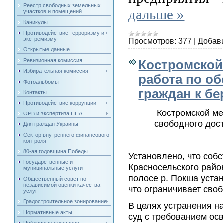
Реестр свободных земельных
дальше »
участков и помещений
Каникулы
Противодействие терроризму и
экстремизму
Просмотров:
377
|
Добав
Открытые данные
Ревизионная комиссия
Костромской
Избирательная комиссия
работа по о
Фотоальбомы
граждан к б
Контакты
Противодействие коррупции
Костромской м
ОРВ и экспертиза НПА
свободного дос
Для граждан Украины
Сектор внутреннего финансового
контроля
80-ая годовщина Победы
Установлено, что собс
Государственные и
Красносельского райо
муниципальные услуги
полосе р. Покша уста
Общественный совет по
независимой оценки качества
что ограничивает сво
услуг
Градостроительное зонирование
В целях устранения н
Нормативные акты
суд с требованием ос
Публичные слушания