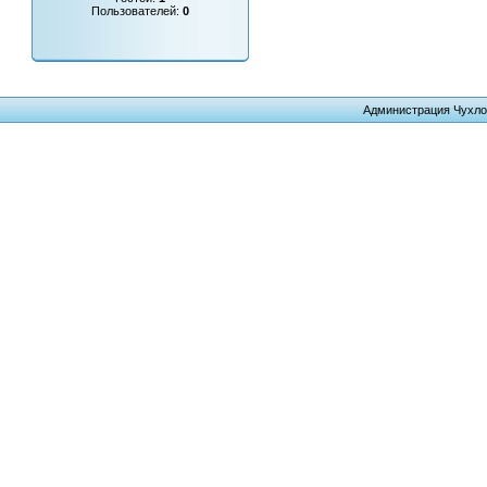
Пользователей:
0
Администрация Чухло