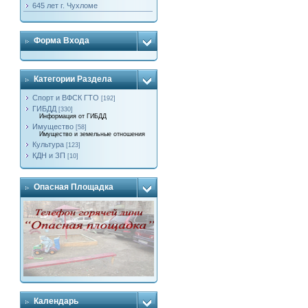
645 лет г. Чухломе
Форма Входа
Категории Раздела
Спорт и ВФСК ГТО
[192]
ГИБДД
[330]
Информация от ГИБДД
Имущество
[58]
Имущество и земельные отношения
Культура
[123]
КДН и ЗП
[10]
Опасная Площадка
Календарь