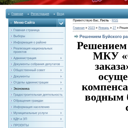
Главная
Регистрация
Вход
Приветствую Вас
,
Гость
·
RSS
Меню Сайта
Главная
»
2023
»
Январь
»
27
» Решен
Главная страница
Решением Буйского ра
Выборы
Решением 
Информация о районе
Реализация национальных
МКУ «
проектов
Администрация
заказа
Документы собрания депутатов
Общественный совет
осуще
Документы
Отделы администрации
компенса
Экономика
водным 
Градостроительная деятельность
Обращения граждан
Информация населению
Муниципальные услуги
КДН и ЗП
ПРОЕКТЫ