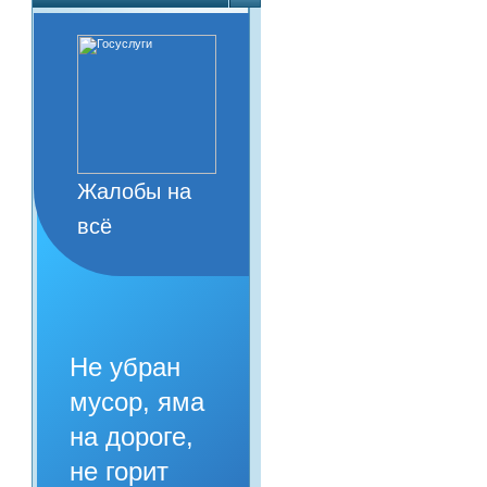
Жалобы на
всё
Не убран
мусор, яма
на дороге,
не горит