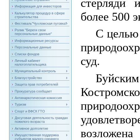
стерляди 
Информация для инвесторов
более 500 э
Калькулятор процедур в сфере
строительства
Фестиваль"Чухломская пуговка"
С целью
Ролик "Береги свои
персональные данные"
Информационные ресурсы
природоох
Персональные данные
Списки фондов
суд.
Личный кабинет
налогоплатильщика
Муниципальный контроль
Буйс
Благоустройство
Защита прав потребителей
Костромс
Прокуратура сообщает
Антинаркотическая комиссия
природо
Туризм
Спорт и ВФСК ГТО
удовлет
Досуговая деятельность граждан
пожилого возраста
Активное долголетие
возложен
Имущественная поддержка
субъектов малого среднего