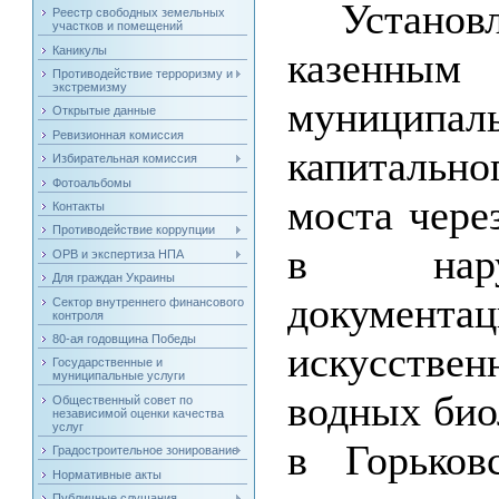
Устано
Реестр свободных земельных
участков и помещений
Каникулы
казенны
Противодействие терроризму и
экстремизму
муниципа
Открытые данные
Ревизионная комиссия
капитальн
Избирательная комиссия
Фотоальбомы
моста чере
Контакты
Противодействие коррупции
в наруш
ОРВ и экспертиза НПА
Для граждан Украины
документа
Сектор внутреннего финансового
контроля
80-ая годовщина Победы
искусств
Государственные и
муниципальные услуги
водных био
Общественный совет по
независимой оценки качества
услуг
в Горьков
Градостроительное зонирование
Нормативные акты
Публичные слушания