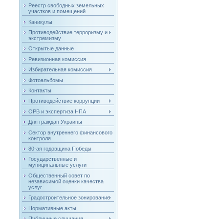
Реестр свободных земельных
участков и помещений
Каникулы
Противодействие терроризму и
экстремизму
Открытые данные
Ревизионная комиссия
Избирательная комиссия
Фотоальбомы
Контакты
Противодействие коррупции
ОРВ и экспертиза НПА
Для граждан Украины
Сектор внутреннего финансового
контроля
80-ая годовщина Победы
Государственные и
муниципальные услуги
Общественный совет по
независимой оценки качества
услуг
Градостроительное зонирование
Нормативные акты
Публичные слушания