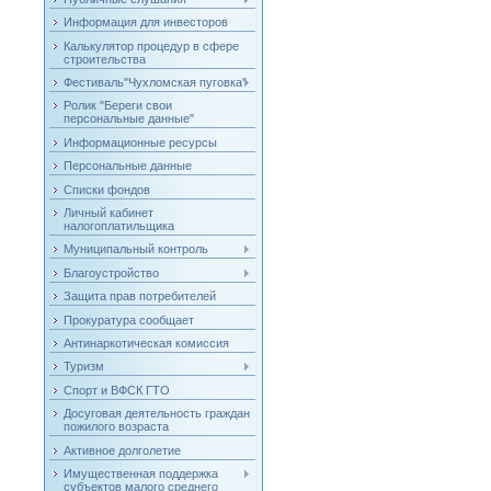
Информация для инвесторов
Калькулятор процедур в сфере
строительства
Фестиваль"Чухломская пуговка"
Ролик "Береги свои
персональные данные"
Информационные ресурсы
Персональные данные
Списки фондов
Личный кабинет
налогоплатильщика
Муниципальный контроль
Благоустройство
Защита прав потребителей
Прокуратура сообщает
Антинаркотическая комиссия
Туризм
Спорт и ВФСК ГТО
Досуговая деятельность граждан
пожилого возраста
Активное долголетие
Имущественная поддержка
субъектов малого среднего