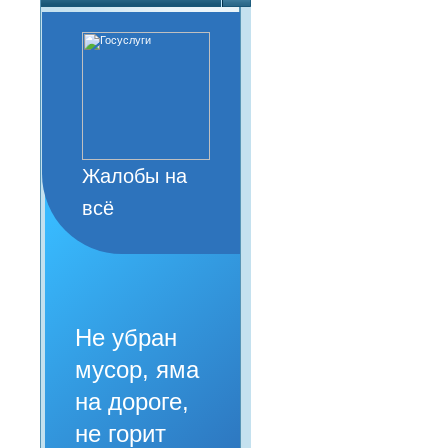
Жалобы на
всё
Не убран
мусор, яма
на дороге,
не горит