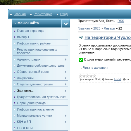
Главная
Регистрация
Вход
Приветствую Вас
,
Гость
·
RSS
Меню Сайта
Главная
»
2023
»
Январь
»
22
Главная страница
На территории Чухл
Выборы
Информация о районе
В целях профилактики дорожно-тра
21 по 22 января 2023 года чухло
Реализация национальных
опьянения.
проектов
Администрация
В ходе мероприятий пресечено
Документы собрания депутатов
...
Читать дальше »
Общественный совет
Документы
Просмотров:
334
|
Добавил:
ldv84
|
Дата:
Отделы администрации
Экономика
Градостроительная деятельность
Обращения граждан
Информация населению
Муниципальные услуги
КДН и ЗП
ПРОЕКТЫ