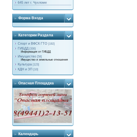
645 лет г. Чухломе
Форма Входа
Категории Раздела
Спорт и ВФСК ГТО
[192]
ГИБДД
[330]
Информация от ГИБДД
Имущество
[58]
Имущество и земельные отношения
Культура
[123]
КДН и ЗП
[10]
Опасная Площадка
Календарь