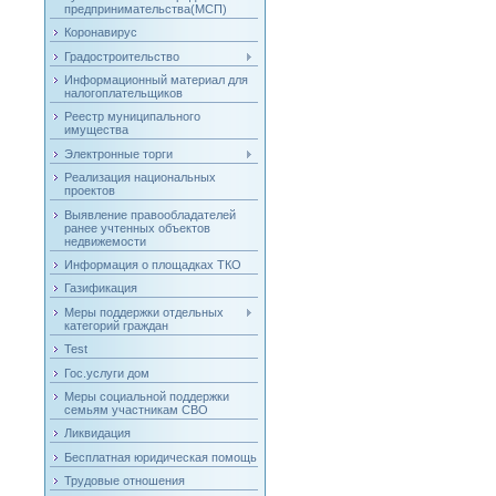
предпринимательства(МСП)
Коронавирус
Градостроительство
Информационный материал для
налогоплательщиков
Реестр муниципального
имущества
Электронные торги
Реализация национальных
проектов
Выявление правообладателей
ранее учтенных объектов
недвижемости
Информация о площадках ТКО
Газификация
Меры поддержки отдельных
категорий граждан
Test
Гос.услуги дом
Меры социальной поддержки
семьям участникам СВО
Ликвидация
Бесплатная юридическая помощь
Трудовые отношения