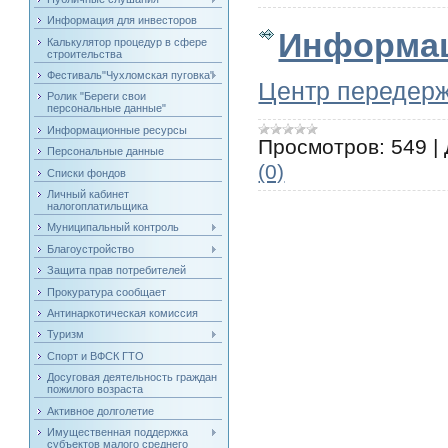
Информация для инвесторов
Информац
Калькулятор процедур в сфере
строительства
Фестиваль"Чухломская пуговка"
Центр передерж
Ролик "Береги свои
персональные данные"
Информационные ресурсы
Просмотров:
549
|
Персональные данные
(0)
Списки фондов
Личный кабинет
налогоплатильщика
Муниципальный контроль
Благоустройство
Защита прав потребителей
Прокуратура сообщает
Антинаркотическая комиссия
Туризм
Спорт и ВФСК ГТО
Досуговая деятельность граждан
пожилого возраста
Активное долголетие
Имущественная поддержка
субъектов малого среднего