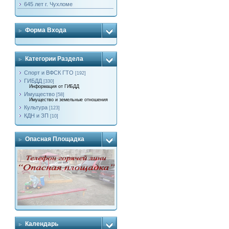
645 лет г. Чухломе
Форма Входа
Категории Раздела
Спорт и ВФСК ГТО
[192]
ГИБДД
[330]
Информация от ГИБДД
Имущество
[58]
Имущество и земельные отношения
Культура
[123]
КДН и ЗП
[10]
Опасная Площадка
Календарь