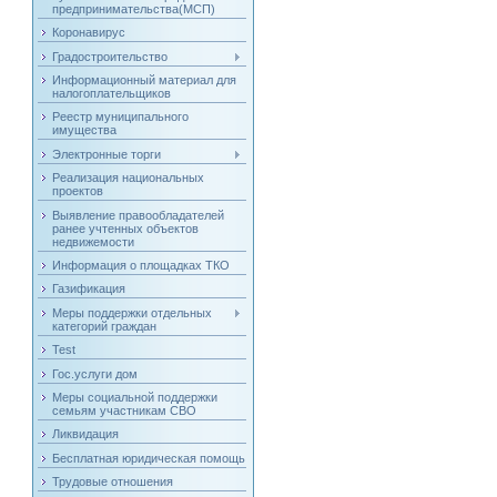
предпринимательства(МСП)
Коронавирус
Градостроительство
Информационный материал для
налогоплательщиков
Реестр муниципального
имущества
Электронные торги
Реализация национальных
проектов
Выявление правообладателей
ранее учтенных объектов
недвижемости
Информация о площадках ТКО
Газификация
Меры поддержки отдельных
категорий граждан
Test
Гос.услуги дом
Меры социальной поддержки
семьям участникам СВО
Ликвидация
Бесплатная юридическая помощь
Трудовые отношения