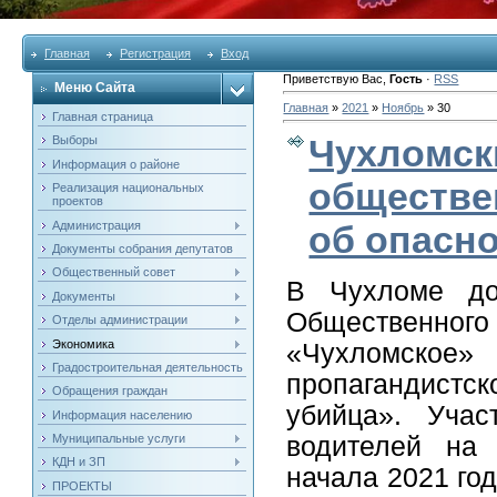
Главная
Регистрация
Вход
Приветствую Вас
,
Гость
·
RSS
Меню Сайта
Главная
»
2021
»
Ноябрь
»
30
Главная страница
Чухломск
Выборы
Информация о районе
обществе
Реализация национальных
проектов
Администрация
об опасн
Документы собрания депутатов
Общественный совет
В Чухломе до
Документы
Общественно
Отделы администрации
Экономика
«Чухломское
Градостроительная деятельность
пропагандист
Обращения граждан
убийца». Уча
Информация населению
водителей на
Муниципальные услуги
КДН и ЗП
начала 2021 го
ПРОЕКТЫ