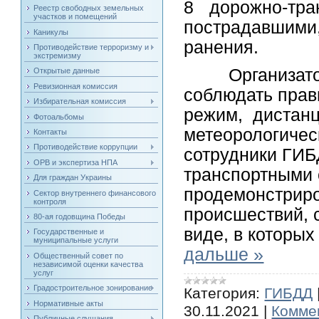
8 дорожно-тр
Реестр свободных земельных
участков и помещений
пострадавшими,
Каникулы
ранения.
Противодействие терроризму и
экстремизму
Организаторы
Открытые данные
Ревизионная комиссия
соблюдать прав
Избирательная комиссия
режим, дистанц
Фотоальбомы
метеорологичес
Контакты
Противодействие коррупции
сотрудники ГИБ
ОРВ и экспертиза НПА
транспортными 
Для граждан Украины
продемонстрир
Сектор внутреннего финансового
контроля
происшествий, 
80-ая годовщина Победы
виде, в которы
Государственные и
муниципальные услуги
дальше »
Общественный совет по
независимой оценки качества
услуг
Градостроительное зонирование
Категория:
ГИБДД
Нормативные акты
30.11.2021
|
Коммен
Публичные слушания