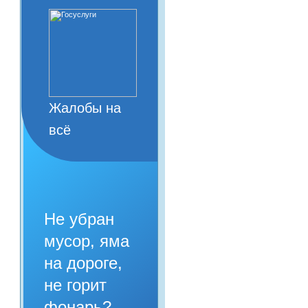
Жалобы на
всё
Не убран
мусор, яма
на дороге,
не горит
фонарь?