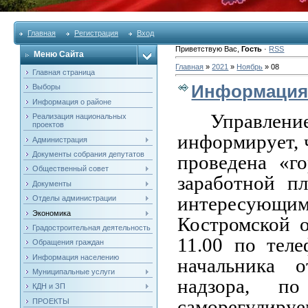
Главная
Регистрация
Вход
Приветствую Вас
,
Гость
·
RSS
Меню Сайта
Главная
»
2021
»
Ноябрь
»
08
Главная страница
Информация
Выборы
Информация о районе
Управлени
Реализация национальных
проектов
информирует
Администрация
Документы собрания депутатов
проведена «г
Общественный совет
заработной п
Документы
интересующим
Отделы администрации
Экономика
Костромской о
Градостроительная деятельность
11.00 по теле
Обращения граждан
Информация населению
начальника о
Муниципальные услуги
надзора, п
КДН и ЗП
саморегулир
ПРОЕКТЫ