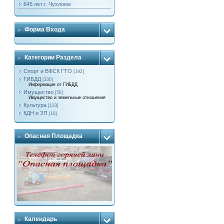
645 лет г. Чухломе
Форма Входа
Категории Раздела
Спорт и ВФСК ГТО
[192]
ГИБДД
[330]
Информация от ГИБДД
Имущество
[58]
Имущество и земельные отношения
Культура
[123]
КДН и ЗП
[10]
Опасная Площадка
Календарь