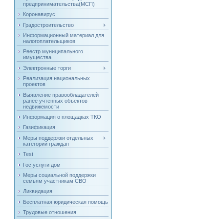
предпринимательства(МСП)
Коронавирус
Градостроительство
Информационный материал для
налогоплательщиков
Реестр муниципального
имущества
Электронные торги
Реализация национальных
проектов
Выявление правообладателей
ранее учтенных объектов
недвижемости
Информация о площадках ТКО
Газификация
Меры поддержки отдельных
категорий граждан
Test
Гос.услуги дом
Меры социальной поддержки
семьям участникам СВО
Ликвидация
Бесплатная юридическая помощь
Трудовые отношения