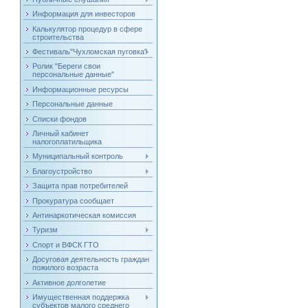
Информация для инвесторов
Калькулятор процедур в сфере
строительства
Фестиваль"Чухломская пуговка"
Ролик "Береги свои
персональные данные"
Информационные ресурсы
Персональные данные
Списки фондов
Личный кабинет
налогоплатильщика
Муниципальный контроль
Благоустройство
Защита прав потребителей
Прокуратура сообщает
Антинаркотическая комиссия
Туризм
Спорт и ВФСК ГТО
Досуговая деятельность граждан
пожилого возраста
Активное долголетие
Имущественная поддержка
субъектов малого среднего