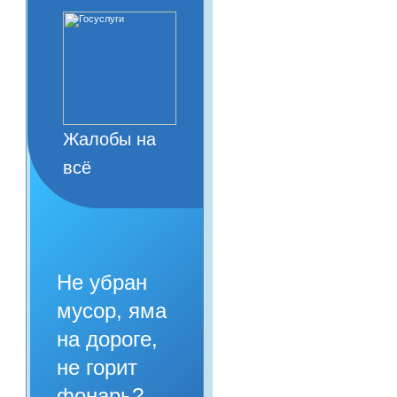
Жалобы на
всё
Не убран
мусор, яма
на дороге,
не горит
фонарь?