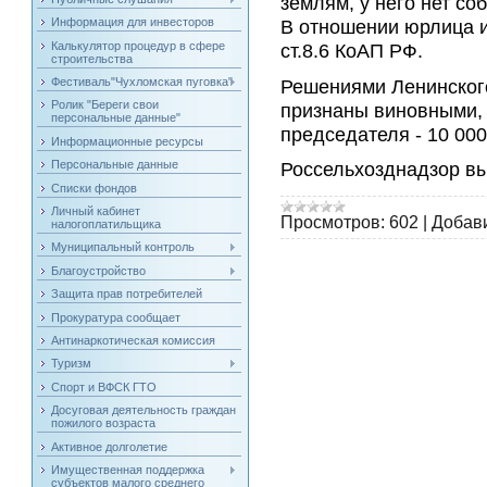
землям, у него нет с
В отношении юрлица и
Информация для инвесторов
Калькулятор процедур в сфере
ст.8.6 КоАП РФ.
строительства
Решениями Ленинског
Фестиваль"Чухломская пуговка"
Ролик "Береги свои
признаны виновными, 
персональные данные"
председателя - 10 000
Информационные ресурсы
Персональные данные
Россельхозднадзор в
Списки фондов
Личный кабинет
Просмотров:
602
|
Добав
налогоплатильщика
Муниципальный контроль
Благоустройство
Защита прав потребителей
Прокуратура сообщает
Антинаркотическая комиссия
Туризм
Спорт и ВФСК ГТО
Досуговая деятельность граждан
пожилого возраста
Активное долголетие
Имущественная поддержка
субъектов малого среднего