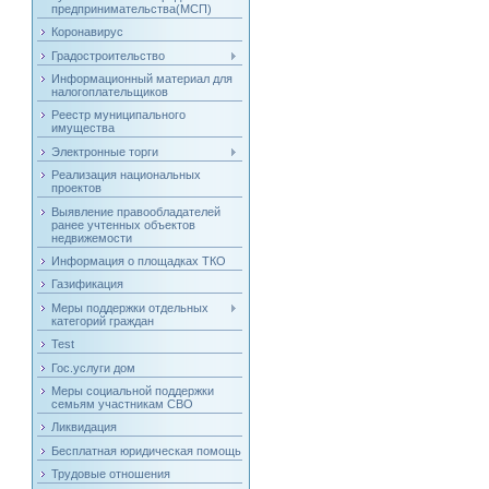
предпринимательства(МСП)
Коронавирус
Градостроительство
Информационный материал для
налогоплательщиков
Реестр муниципального
имущества
Электронные торги
Реализация национальных
проектов
Выявление правообладателей
ранее учтенных объектов
недвижемости
Информация о площадках ТКО
Газификация
Меры поддержки отдельных
категорий граждан
Test
Гос.услуги дом
Меры социальной поддержки
семьям участникам СВО
Ликвидация
Бесплатная юридическая помощь
Трудовые отношения