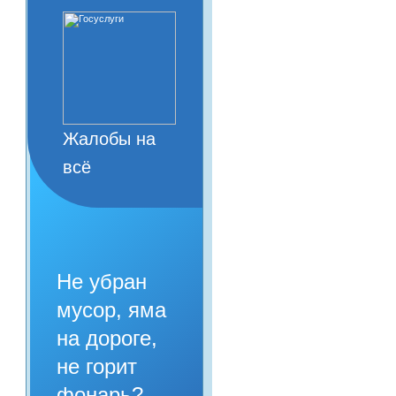
Жалобы на
всё
Не убран
мусор, яма
на дороге,
не горит
фонарь?