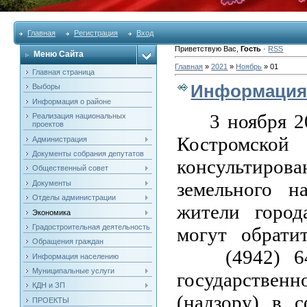
Главная
Регистрация
Вход
Приветствую Вас
,
Гость
·
RSS
Меню Сайта
Главная
»
2021
»
Ноябрь
»
01
Главная страница
Информация
Выборы
Информация о районе
3 ноября 2
Реализация национальных
проектов
Костромск
Администрация
Документы собрания депутатов
консультирова
Общественный совет
земельного н
Документы
Отделы администрации
жители город
Экономика
Градостроительная деятельность
могут обрати
Обращения граждан
(4942) 64-56
Информация населению
Муниципальные услуги
государственн
КДН и ЗП
(надзору) в 
ПРОЕКТЫ