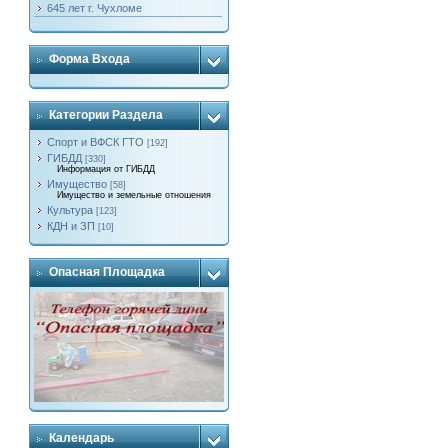
645 лет г. Чухломе
Форма Входа
Категории Раздела
Спорт и ВФСК ГТО
[192]
ГИБДД
[330]
Информация от ГИБДД
Имущество
[58]
Имущество и земельные отношения
Культура
[123]
КДН и ЗП
[10]
Опасная Площадка
Календарь