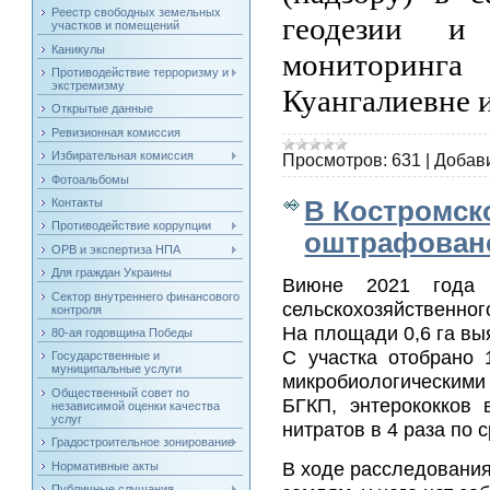
Реестр свободных земельных
геодезии и 
участков и помещений
Каникулы
мониторин
Противодействие терроризму и
экстремизму
Куангалиевне 
Открытые данные
Ревизионная комиссия
Избирательная комиссия
Просмотров:
631
|
Добав
Фотоальбомы
Контакты
В Костромск
Противодействие коррупции
оштрафовано
ОРВ и экспертиза НПА
Для граждан Украины
Виюне 2021 года с
Сектор внутреннего финансового
сельскохозяйственно
контроля
На площади 0,6 га вы
80-ая годовщина Победы
С участка отобрано 
Государственные и
муниципальные услуги
микробиологическими
Общественный совет по
БГКП, энтерококков 
независимой оценки качества
услуг
нитратов в 4 раза по
Градостроительное зонирование
В ходе расследования
Нормативные акты
Публичные слушания