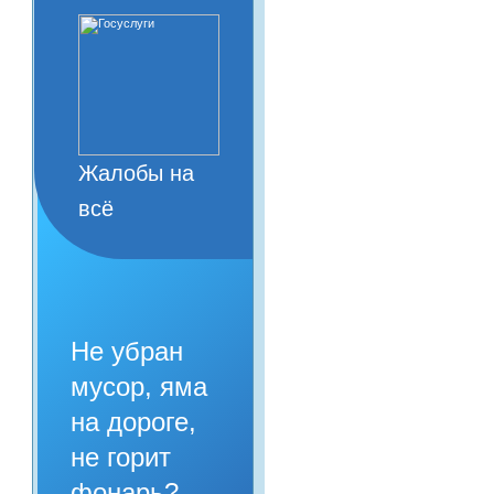
Жалобы на
всё
Не убран
мусор, яма
на дороге,
не горит
фонарь?