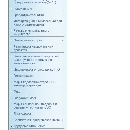
предпринимательства(МСП)
Коронавирус
Градостроительство
Информационный материал для
налогоплательщиков
Реестр муниципального
имущества
Электронные торги
Реализация национальных
проектов
Выявление правообладателей
ранее учтенных объектов
недвижемости
Информация о площадках ТКО
Газификация
Меры поддержки отдельных
категорий граждан
Test
Гос.услуги дом
Меры социальной поддержки
семьям участникам СВО
Ликвидация
Бесплатная юридическая помощь
Трудовые отношения