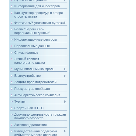
Информация для инвесторов
Калькулятор процедур в сфере
строительства
Фестиваль"Чухломская пуговка"
Ролик "Береги свои
персональные данные"
Информационные ресурсы
Персональные данные
Списки фондов
Личный кабинет
налогоплатильщика
Муниципальный контроль
Благоустройство
Защита прав потребителей
Прокуратура сообщает
Антинаркотическая комиссия
Туризм
Спорт и ВФСК ГТО
Досуговая деятельность граждан
пожилого возраста
Активное долголетие
Имущественная поддержка
субъектов малого среднего