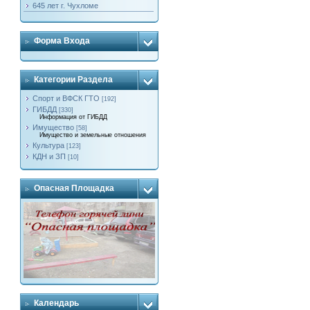
645 лет г. Чухломе
Форма Входа
Категории Раздела
Спорт и ВФСК ГТО
[192]
ГИБДД
[330]
Информация от ГИБДД
Имущество
[58]
Имущество и земельные отношения
Культура
[123]
КДН и ЗП
[10]
Опасная Площадка
Календарь