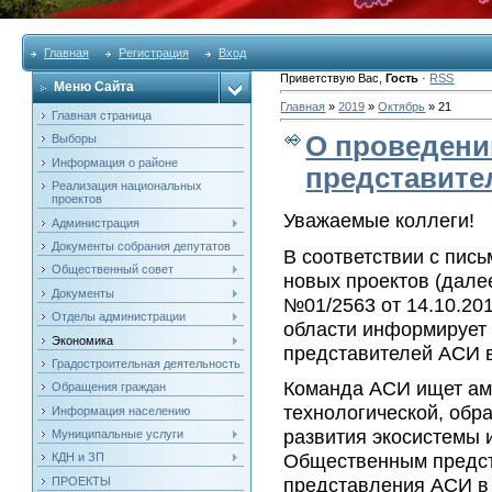
Главная
Регистрация
Вход
Приветствую Вас
,
Гость
·
RSS
Меню Сайта
Главная
»
2019
»
Октябрь
»
21
Главная страница
О проведени
Выборы
Информация о районе
представите
Реализация национальных
проектов
Уважаемые коллеги!
Администрация
Документы собрания депутатов
В соответствии с пис
Общественный совет
новых проектов (дале
Документы
№01/2563 от 14.10.20
Отделы администрации
области информирует 
Экономика
представителей АСИ в
Градостроительная деятельность
Команда АСИ ищет амб
Обращения граждан
технологической, обр
Информация населению
развития экосистемы 
Муниципальные услуги
Общественным предст
КДН и ЗП
представления АСИ в
ПРОЕКТЫ