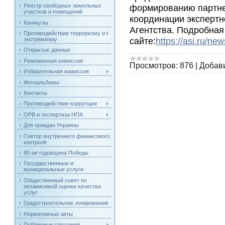
Реестр свободных земельных
формированию партне
участков и помещений
координации экспертн
Каникулы
Агентства. Подробна
Противодействие терроризму и
сайте:
https://asi.ru/ne
экстремизму
Открытые данные
Ревизионная комиссия
Просмотров:
876
|
Добав
Избирательная комиссия
Фотоальбомы
Контакты
Противодействие коррупции
ОРВ и экспертиза НПА
Для граждан Украины
Сектор внутреннего финансового
контроля
80-ая годовщина Победы
Государственные и
муниципальные услуги
Общественный совет по
независимой оценки качества
услуг
Градостроительное зонирование
Нормативные акты
Публичные слушания