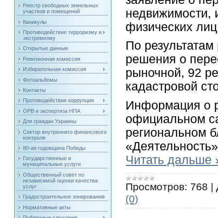
Реестр свободных земельных
недвижимости, и
участков и помещений
Каникулы
физических лиц
Противодействие терроризму и
экстремизму
По результатам
Открытые данные
решения о пере
Ревизионная комиссия
Избирательная комиссия
рыночной, 92 р
Фотоальбомы
кадастровой ст
Контакты
Противодействие коррупции
Информация о р
ОРВ и экспертиза НПА
официальном са
Для граждан Украины
региональном б
Сектор внутреннего финансового
контроля
«Деятельность»
80-ая годовщина Победы
Читать дальше 
Государственные и
муниципальные услуги
Общественный совет по
независимой оценки качества
Просмотров:
768
|
услуг
(0)
Градостроительное зонирование
Нормативные акты
Публичные слушания