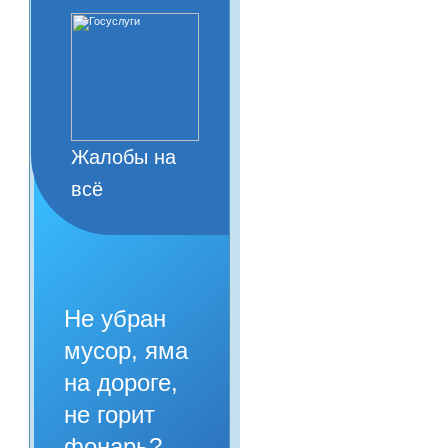
Жалобы на
всё
Не убран
мусор, яма
на дороге,
не горит
фонарь?