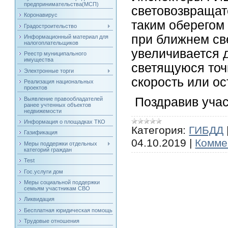
предпринимательства(МСП)
световозвращат
Коронавирус
таким оберегом
Градостроительство
при ближнем св
Информационный материал для
налогоплательщиков
увеличивается 
Реестр муниципального
имущества
светящуюся точк
Электронные торги
скорость или ос
Реализация национальных
проектов
Поздравив учас
Выявление правообладателей
ранее учтенных объектов
недвижемости
Информация о площадках ТКО
Категория:
ГИБДД
Газификация
04.10.2019
|
Комме
Меры поддержки отдельных
категорий граждан
Test
Гос.услуги дом
Меры социальной поддержки
семьям участникам СВО
Ликвидация
Бесплатная юридическая помощь
Трудовые отношения