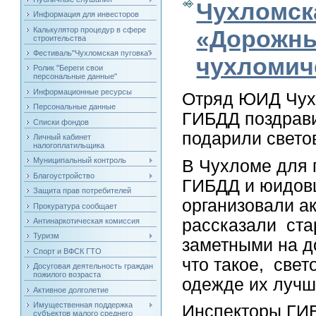
Чухломск
Информация для инвесторов
Калькулятор процедур в сфере
«Дорожны
строительства
Фестиваль"Чухломская пуговка"
чухломич
Ролик "Береги свои
персональные данные"
Информационные ресурсы
Отряд ЮИД Чухл
Персональные данные
ГИБДД поздрави
Списки фондов
подарили свет
Личный кабинет
налогоплатильщика
Муниципальный контроль
В Чухломе для 
Благоустройство
ГИБДД и юидов
Защита прав потребителей
организовали а
Прокуратура сообщает
рассказали ста
Антинаркотическая комиссия
Туризм
заметными на до
Спорт и ВФСК ГТО
что такое, свет
Досуговая деятельность граждан
пожилого возраста
одежде их лучш
Активное долголетие
Имущественная поддержка
Инспекторы ГИ
субъектов малого среднего