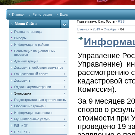
Главная
Регистрация
Вход
Приветствую Вас
,
Гость
·
RSS
Меню Сайта
Главная
»
2019
»
Октябрь
»
04
Главная страница
Информац
Выборы
Информация о районе
Реализация национальных
Управление Рос
проектов
Администрация
Управление) ин
Документы собрания депутатов
рассмотрению с
Общественный совет
кадастровой ст
Документы
Отделы администрации
Комиссия).
Экономика
За 9 месяцев 2
Градостроительная деятельность
Обращения граждан
споров о резул
Информация населению
стоимости при 
Муниципальные услуги
проведено 19 з
КДН и ЗП
ПРОЕКТЫ
заявление о пе