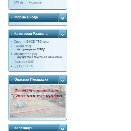
645 лет г. Чухломе
Форма Входа
Категории Раздела
Спорт и ВФСК ГТО
[192]
ГИБДД
[330]
Информация от ГИБДД
Имущество
[58]
Имущество и земельные отношения
Культура
[123]
КДН и ЗП
[10]
Опасная Площадка
Календарь