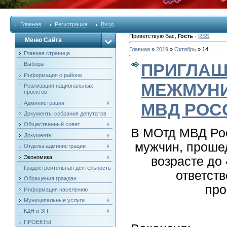
Главная
Регистрация
Вход
Приветствую Вас
,
Гость
·
RSS
Меню Сайта
Главная
»
2019
»
Октябрь
»
14
Главная страница
ПРИГЛАШ
Выборы
Информация о районе
МЕЖМУНИ
Реализация национальных
проектов
Администрация
МВД РОС
Документы собрания депутатов
Общественный совет
В МОтд МВД Рос
Документы
мужчин, проше
Отделы администрации
Экономика
возрасте до 
Градостроительная деятельность
ответст
Обращения граждан
про
Информация населению
Муниципальные услуги
КДН и ЗП
ПРОЕКТЫ