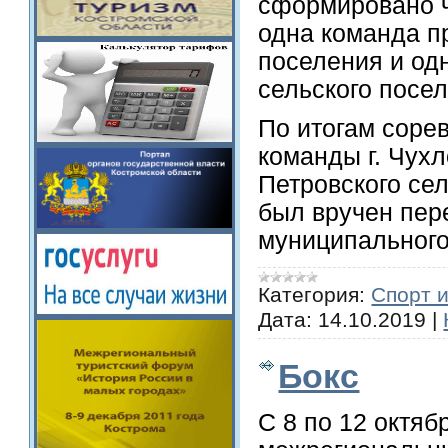
сформировано ч
одна команда п
поселения и од
сельского посе
По итогам соре
команды г. Чух
Петровского се
был вручен пер
муниципального
Категория:
Спорт 
Дата:
14.10.2019
|
Бокс
С 8 по 12 октяб