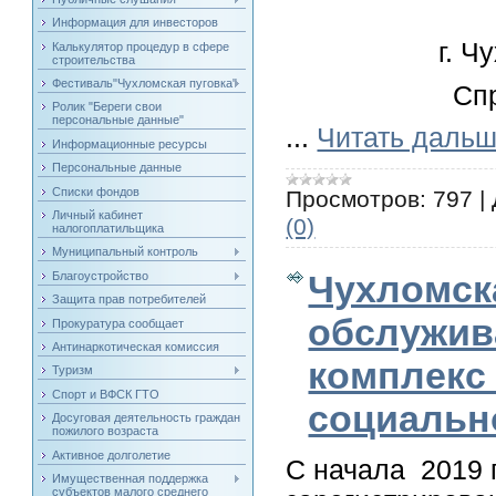
Информация для инвесторов
г. Ч
Калькулятор процедур в сфере
строительства
Фестиваль"Чухломская пуговка"
Спр
Ролик "Береги свои
персональные данные"
...
Читать дальш
Информационные ресурсы
Персональные данные
Списки фондов
Просмотров:
797
|
Личный кабинет
(0)
налогоплатильщика
Муниципальный контроль
Чухломск
Благоустройство
Защита прав потребителей
обслужив
Прокуратура сообщает
Антинаркотическая комиссия
комплекс
Туризм
Спорт и ВФСК ГТО
социальн
Досуговая деятельность граждан
пожилого возраста
Активное долголетие
С начала 2019 
Имущественная поддержка
субъектов малого среднего