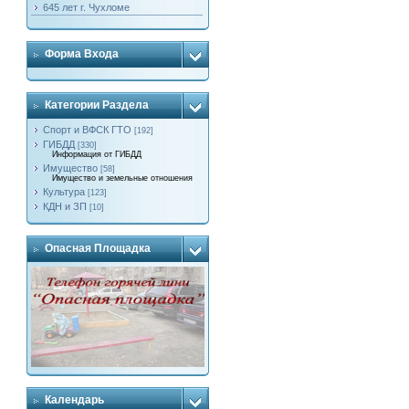
645 лет г. Чухломе
Форма Входа
Категории Раздела
Спорт и ВФСК ГТО
[192]
ГИБДД
[330]
Информация от ГИБДД
Имущество
[58]
Имущество и земельные отношения
Культура
[123]
КДН и ЗП
[10]
Опасная Площадка
Календарь