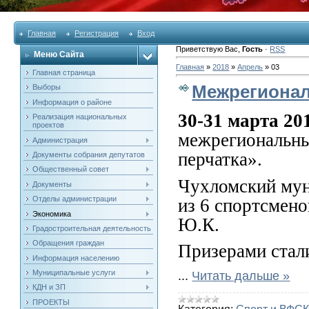
Главная
Регистрация
Вход
Приветствую Вас
,
Гость
·
RSS
Меню Сайта
Главная
»
2018
»
Апрель
»
03
Главная страница
Межрегионал
Выборы
Информация о районе
30-31 марта 20
Реализация национальных
проектов
межрегиональны
Администрация
перчатка».
Документы собрания депутатов
Общественный совет
Чухломский мун
Документы
Отделы администрации
из 6 спортсмено
Экономика
Ю.К.
Градостроительная деятельность
Обращения граждан
Призерами стал
Информация населению
...
Читать дальше »
Муниципальные услуги
КДН и ЗП
ПРОЕКТЫ