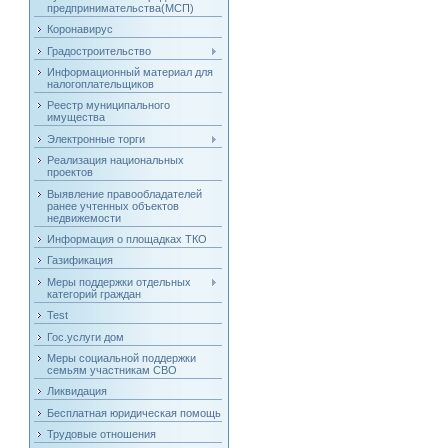
предпринимательства(МСП)
Коронавирус
Градостроительство
Информационный материал для
налогоплательщиков
Реестр муниципального
имущества
Электронные торги
Реализация национальных
проектов
Выявление правообладателей
ранее учтенных объектов
недвижемости
Информация о площадках ТКО
Газификация
Меры поддержки отдельных
категорий граждан
Test
Гос.услуги дом
Меры социальной поддержки
семьям участникам СВО
Ликвидация
Бесплатная юридическая помощь
Трудовые отношения