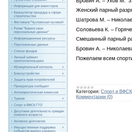
Бровин А. – Ухов М. 3
Информация для инвесторов
Женский парный разр
Калькулятор процедур в сфере
строительства
Шатрова М. – Николае
Фестиваль"Чухломская пуговка"
Соловьева К. – Горяче
Ролик "Береги свои
персональные данные"
Смешанный парный ра
Информационные ресурсы
Персональные данные
Бровин А. – Николаева
Списки фондов
Пожелаем всем спорти
Личный кабинет
налогоплатильщика
Муниципальный контроль
Благоустройство
Защита прав потребителей
Прокуратура сообщает
Категория:
Спорт и ВФСК
Антинаркотическая комиссия
Комментарии (0)
Туризм
Спорт и ВФСК ГТО
Досуговая деятельность граждан
пожилого возраста
Активное долголетие
Имущественная поддержка
субъектов малого среднего