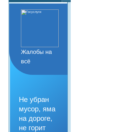
Жалобы на
всё
Не убран
мусор, яма
на дороге,
не горит