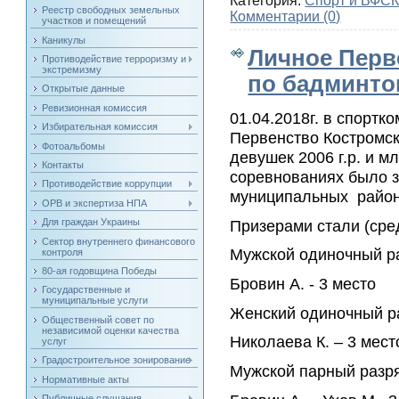
Категория:
Спорт и ВФСК
Реестр свободных земельных
Комментарии (0)
участков и помещений
Каникулы
Личное Перв
Противодействие терроризму и
экстремизму
по бадминто
Открытые данные
Ревизионная комиссия
01.04.2018г. в спорт
Избирательная комиссия
Первенство Костромск
Фотоальбомы
девушек 2006 г.р. и м
Контакты
соревнованиях было 
Противодействие коррупции
муниципальных район
ОРВ и экспертиза НПА
Призерами стали (сре
Для граждан Украины
Сектор внутреннего финансового
Мужской одиночный р
контроля
80-ая годовщина Победы
Бровин А. - 3 место
Государственные и
муниципальные услуги
Женский одиночный р
Общественный совет по
независимой оценки качества
Николаева К. – 3 мест
услуг
Градостроительное зонирование
Мужской парный разр
Нормативные акты
Публичные слушания