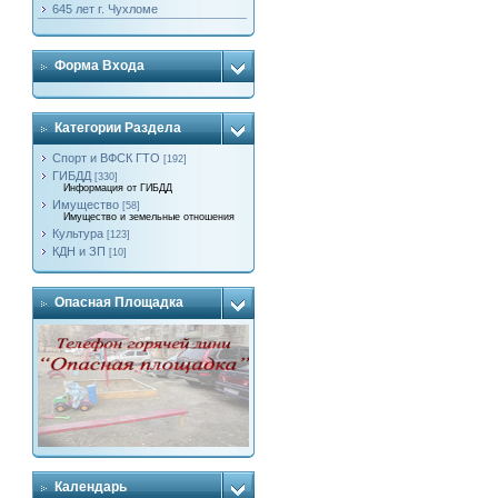
645 лет г. Чухломе
Форма Входа
Категории Раздела
Спорт и ВФСК ГТО
[192]
ГИБДД
[330]
Информация от ГИБДД
Имущество
[58]
Имущество и земельные отношения
Культура
[123]
КДН и ЗП
[10]
Опасная Площадка
Календарь