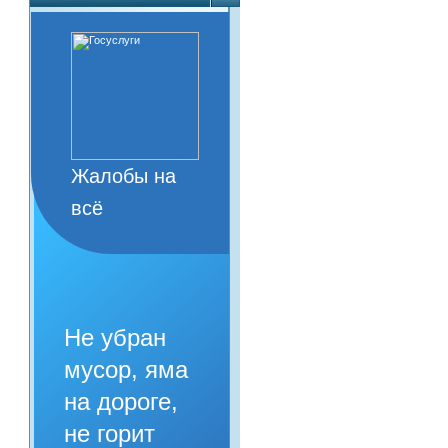
Жалобы на
всё
Не убран
мусор, яма
на дороге,
не горит