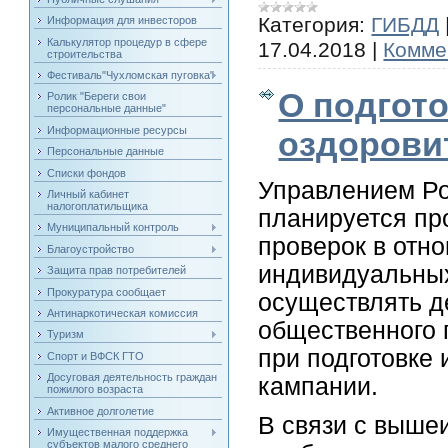
Категория:
ГИБДД
Информация для инвесторов
Калькулятор процедур в сфере
17.04.2018
|
Комме
строительства
Фестиваль"Чухломская пуговка"
О подгото
Ролик "Береги свои
персональные данные"
Информационные ресурсы
оздорови
Персональные данные
Списки фондов
Управлением Ро
Личный кабинет
налогоплатильщика
планируется пр
Муниципальный контроль
проверок в отн
Благоустройство
индивидуальных
Защита прав потребителей
Прокуратура сообщает
осуществлять д
Антинаркотическая комиссия
общественного 
Туризм
при подготовке
Спорт и ВФСК ГТО
Досуговая деятельность граждан
кампании.
пожилого возраста
Активное долголетие
В связи с выш
Имущественная поддержка
субъектов малого среднего