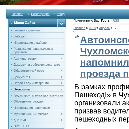
Главная
Регистрация
Вход
Приветствую Вас
,
Гость
·
RSS
Меню Сайта
Главная
»
2018
»
Апрель
»
17
Главная страница
Автоинсп
Выборы
Информация о районе
Чухломск
Реализация национальных
проектов
Администрация
напомнил
Документы собрания депутатов
проезда 
Общественный совет
Документы
Отделы администрации
В рамках профи
Экономика
Пешеход!» в Чу
Градостроительная деятельность
организовали а
Обращения граждан
Информация населению
призвав водите
Муниципальные услуги
пешеходных пер
КДН и ЗП
ПРОЕКТЫ