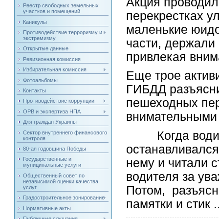
Акция проводил
Реестр свободных земельных
участков и помещений
перекрестках у
Каникулы
маленькие юид
Противодействие терроризму и
экстремизму
части, держали 
Открытые данные
привлекая вним
Ревизионная комиссия
Избирательная комиссия
Еще трое актив
Фотоальбомы
ГИБДД разъясни
Контакты
пешеходных пер
Противодействие коррупции
ОРВ и экспертиза НПА
внимательными 
Для граждан Украины
Когда водител
Сектор внутреннего финансового
контроля
останавливался
80-ая годовщина Победы
Государственные и
нему и читали с
муниципальные услуги
водителя за ув
Общественный совет по
независимой оценки качества
Потом, разъясн
услуг
Градостроительное зонирование
памятки и стик
.
Нормативные акты
Публичные слушания