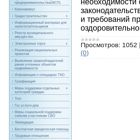
необходимости
предпринимательства(МСП)
законодательст
Коронавирус
Градостроительство
и требований п
Информационный материал для
оздоровительно
налогоплательщиков
Реестр муниципального
имущества
Просмотров:
1052
Электронные торги
Реализация национальных
(0)
проектов
Выявление правообладателей
ранее учтенных объектов
недвижемости
Информация о площадках ТКО
Газификация
Меры поддержки отдельных
категорий граждан
Test
Гос.услуги дом
Меры социальной поддержки
семьям участникам СВО
Ликвидация
Бесплатная юридическая помощь
Трудовые отношения