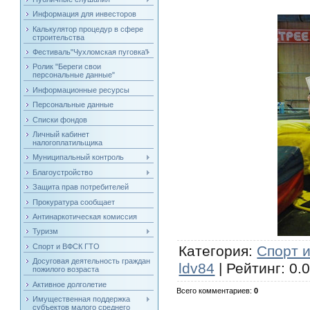
Информация для инвесторов
Калькулятор процедур в сфере
строительства
Фестиваль"Чухломская пуговка"
Ролик "Береги свои
персональные данные"
Информационные ресурсы
Персональные данные
Списки фондов
Личный кабинет
налогоплатильщика
Муниципальный контроль
Благоустройство
Защита прав потребителей
Прокуратура сообщает
Антинаркотическая комиссия
Туризм
Спорт и ВФСК ГТО
Категория
:
Спорт 
Досуговая деятельность граждан
ldv84
|
Рейтинг
:
0.
пожилого возраста
Активное долголетие
Всего комментариев
:
0
Имущественная поддержка
субъектов малого среднего