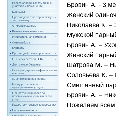
Реестр свободных земельных
Бровин А. - 3 м
участков и помещений
Каникулы
Женский одиноч
Противодействие терроризму и
экстремизму
Николаева К. – 
Открытые данные
Ревизионная комиссия
Мужской парный
Избирательная комиссия
Фотоальбомы
Бровин А. – Ухо
Контакты
Женский парный
Противодействие коррупции
ОРВ и экспертиза НПА
Шатрова М. – Ни
Для граждан Украины
Сектор внутреннего финансового
Соловьева К. – 
контроля
80-ая годовщина Победы
Смешанный пар
Государственные и
муниципальные услуги
Общественный совет по
Бровин А. – Ник
независимой оценки качества
услуг
Пожелаем всем 
Градостроительное зонирование
Нормативные акты
Публичные слушания