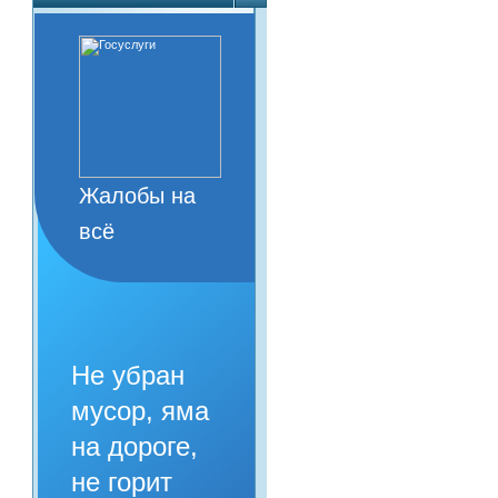
Жалобы на
всё
Не убран
мусор, яма
на дороге,
не горит