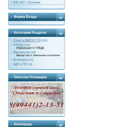
645 лет г. Чухломе
Форма Входа
Категории Раздела
Спорт и ВФСК ГТО
[192]
ГИБДД
[330]
Информация от ГИБДД
Имущество
[58]
Имущество и земельные отношения
Культура
[123]
КДН и ЗП
[10]
Опасная Площадка
Календарь