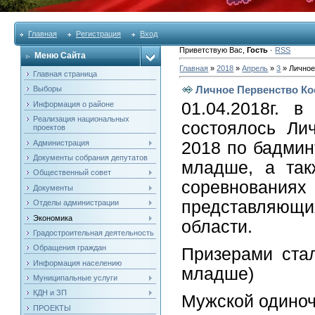
Главная
Регистрация
Вход
Приветствую Вас
,
Гость
·
RSS
Меню Сайта
Главная
»
2018
»
Апрель
»
3
» Личное
Главная страница
Личное Первенство Ко
Выборы
01.04.2018г. 
Информация о районе
Реализация национальных
состоялось Ли
проектов
Администрация
2018 по бадмин
Документы собрания депутатов
младше, а так
Общественный совет
соревнованиях
Документы
представляющи
Отделы администрации
Экономика
области.
Градостроительная деятельность
Обращения граждан
Призерами стал
Информация населению
младше)
Муниципальные услуги
КДН и ЗП
Мужской одиноч
ПРОЕКТЫ