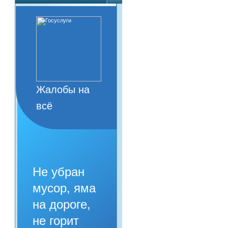
Жалобы на
всё
Не убран
мусор, яма
на дороге,
не горит