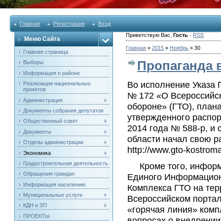
Главная
Регистрация
Вход
Приветствую Вас
,
Гость
·
RSS
Меню Сайта
Главная
»
2015
»
Ноябрь
»
30
Главная страница
Пропаганда 
Выборы
Информация о районе
Во исполнение Указа 
Реализация национальных
проектов
№ 172 «О Всероссийск
Администрация
обороне» (ГТО), план
Документы собрания депутатов
утвержденного распор
Общественный совет
2014 года № 588-р, и
Документы
области начал свою р
Отделы администрации
http://www.gto-kostroma
Экономика
Градостроительная деятельность
Кроме того, информи
Обращения граждан
Единого Информацион
Информация населению
Комплекса ГТО на тер
Муниципальные услуги
Всероссийском портале
КДН и ЗП
«горячая линия» комп
ПРОЕКТЫ
вопросах о внедрении