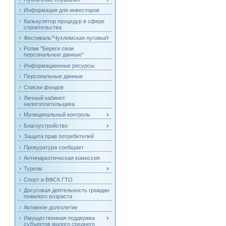
Информация для инвесторов
Калькулятор процедур в сфере
строительства
Фестиваль"Чухломская пуговка"
Ролик "Береги свои
персональные данные"
Информационные ресурсы
Персональные данные
Списки фондов
Личный кабинет
налогоплатильщика
Муниципальный контроль
Благоустройство
Защита прав потребителей
Прокуратура сообщает
Антинаркотическая комиссия
Туризм
Спорт и ВФСК ГТО
Досуговая деятельность граждан
пожилого возраста
Активное долголетие
Имущественная поддержка
субъектов малого среднего