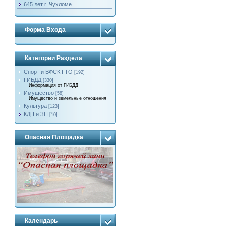
645 лет г. Чухломе
Форма Входа
Категории Раздела
Спорт и ВФСК ГТО
[192]
ГИБДД
[330]
Информация от ГИБДД
Имущество
[58]
Имущество и земельные отношения
Культура
[123]
КДН и ЗП
[10]
Опасная Площадка
Календарь