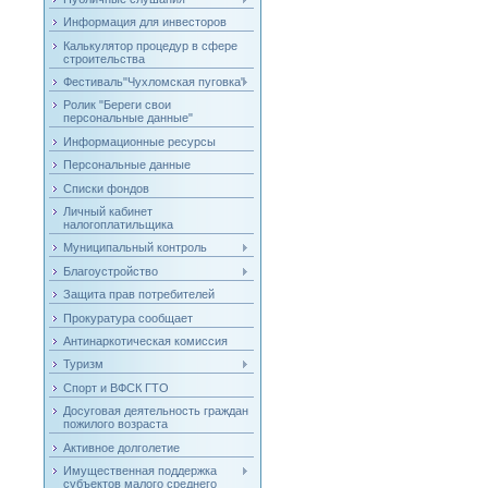
Информация для инвесторов
Калькулятор процедур в сфере
строительства
Фестиваль"Чухломская пуговка"
Ролик "Береги свои
персональные данные"
Информационные ресурсы
Персональные данные
Списки фондов
Личный кабинет
налогоплатильщика
Муниципальный контроль
Благоустройство
Защита прав потребителей
Прокуратура сообщает
Антинаркотическая комиссия
Туризм
Спорт и ВФСК ГТО
Досуговая деятельность граждан
пожилого возраста
Активное долголетие
Имущественная поддержка
субъектов малого среднего