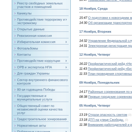
Реестр свободных земельных
участков и помещений
18 Ноября, Среда
Каникулы
15:47
О подготовке к новогодним 
Противодействие терроризму и
14:30
Об организации транспортн
экстремизму
Открытые данные
17 Ноября, Вторник
Ревизионная комиссия
14:32
Управление Федеральной слу
Избирательная комиссия
14:31
Электронная регистрация пр
Фотоальбомы
Контакты
12 Ноября, Четверг
Противодействие коррупции
16:22
Профилактический рейд «Не 
ОРВ и экспертиза НПА
11:43
Профилактический рейд «Бе
Для граждан Украины
11:33
План проведения спортивных
Сектор внутреннего финансового
09 Ноября, Понедельник
контроля
80-ая годовщина Победы
14:17
Районные соревнования по 
Государственные и
08:38
Первые городские соревнова
муниципальные услуги
05 Ноября, Четверг
Общественный совет по
независимой оценки качества
услуг
13:19
Отрази опасность светом
(0)
Градостроительное зонирование
13:18
ДТП на улице Свободы.
(0)
11:38
Вниманию работодателей и р
Нормативные акты
Публичные слушания