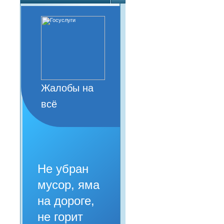
Жалобы на
всё
Не убран
мусор, яма
на дороге,
не горит