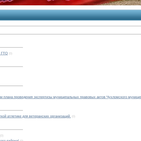
К ГТО
(0)
и плана проведения экспертизы муниципальных правовых актов Чухломского муниципа
кой атлетике для ветеранских организаций.
(0)
(0)
ого района!