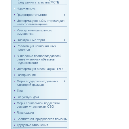
предпринимательства(МСП)
Коронавирус
Градостроительство
Информационный материал для
налогоплательщиков
Реестр муниципального
имущества
Электронные торги
Реализация национальных
проектов
Выявление правообладателей
ранее учтенных объектов
недвижемости
Информация о площадках ТКО
Газификация
Меры поддержки отдельных
категорий граждан
Test
Гос.услуги дом
Меры социальной поддержки
семьям участникам СВО
Ликвидация
Бесплатная юридическая помощь
Трудовые отношения