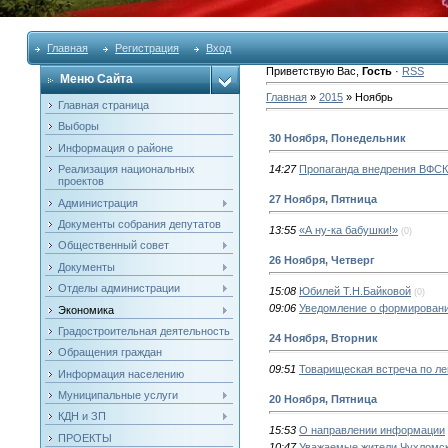
Главная
Регистрация
Вход
Приветствую Вас
,
Гость
·
RSS
Меню Сайта
Главная
»
2015
»
Ноябрь
Главная страница
Выборы
30 Ноября, Понедельник
Информация о районе
Реализация национальных
14:27
Пропаганда внедрения ВФС
проектов
27 Ноября, Пятница
Администрация
Документы собрания депутатов
13:55
«А ну-ка бабушки!»
(0)
Общественный совет
26 Ноября, Четверг
Документы
Отделы администрации
15:08
Юбилей Т.Н.Байковой
(0)
09:06
Уведомление о формировани
Экономика
Градостроительная деятельность
24 Ноября, Вторник
Обращения граждан
09:51
Товарищеская встреча по лег
Информация населению
Муниципальные услуги
20 Ноября, Пятница
КДН и ЗП
15:53
О направлении информации
ПРОЕКТЫ
10:47
Уважаемые жители Чухломск