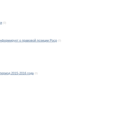
ти
(0)
информирует о правовой позиции Роср
(0)
период 2015-2016 года
(0)