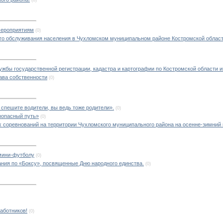
(0)
мероприятиям
(0)
ого обслуживания населения в Чухломском муниципальном районе Костромской облас
жбы государственной регистрации, кадастра и картографии по Костромской области 
ава собственности
(0)
спешите водители, вы ведь тоже родители».
(0)
зопасный путь»
(0)
 соревнований на территории Чухломского муниципального района на осенне-зимний 
мини-футболу
(0)
ния по «Боксу», посвященные Дню народного единства.
(0)
аботников!
(0)