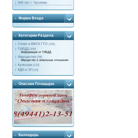
645 лет г. Чухломе
Форма Входа
Категории Раздела
Спорт и ВФСК ГТО
[192]
ГИБДД
[330]
Информация от ГИБДД
Имущество
[58]
Имущество и земельные отношения
Культура
[123]
КДН и ЗП
[10]
Опасная Площадка
Календарь