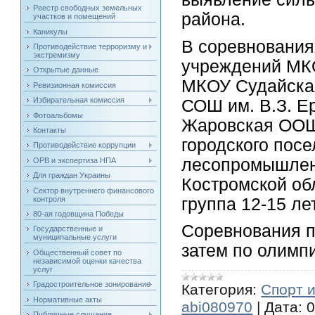
Реестр свободных земельных
района.
участков и помещений
Каникулы
В соревнования
Противодействие терроризму и
экстремизму
учреждений МК
Открытые данные
МКОУ Судайска
Ревизионная комиссия
Избирательная комиссия
СОШ им. В.З. 
Фотоальбомы
Жаровская ООШ
Контакты
городского пос
Противодействие коррупции
лесопромышлен
ОРВ и экспертиза НПА
Для граждан Украины
Костромской об
Сектор внутреннего финансового
контроля
группа 12-15 ле
80-ая годовщина Победы
Соревнования п
Государственные и
муниципальные услуги
затем по олимп
Общественный совет по
независимой оценки качества
услуг
Градостроительное зонирование
Категория:
Спорт 
Нормативные акты
abi080970
|
Дата:
0
Публичные слушания