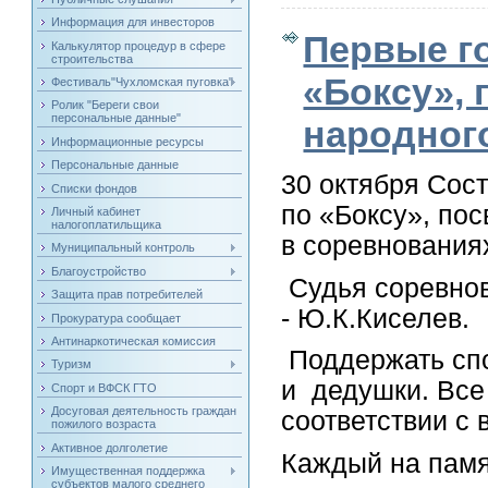
Информация для инвесторов
Первые г
Калькулятор процедур в сфере
строительства
«Боксу»,
Фестиваль"Чухломская пуговка"
Ролик "Береги свои
персональные данные"
народног
Информационные ресурсы
Персональные данные
30 октября Сос
Списки фондов
по «Боксу», по
Личный кабинет
налогоплатильщика
в соревнования
Муниципальный контроль
Благоустройство
Судья соревнов
Защита прав потребителей
- Ю.К.Киселев.
Прокуратура сообщает
Антинаркотическая комиссия
Поддержать спо
Туризм
и дедушки. Все
Спорт и ВФСК ГТО
Досуговая деятельность граждан
соответствии с
пожилого возраста
Активное долголетие
Каждый на памя
Имущественная поддержка
субъектов малого среднего