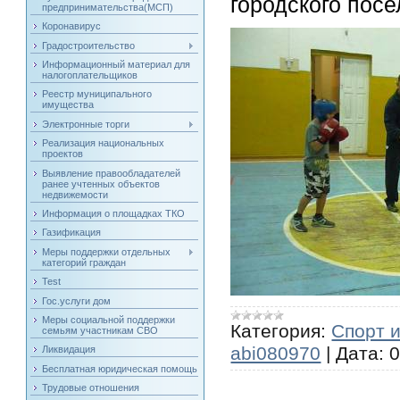
городского посе
предпринимательства(МСП)
Коронавирус
Градостроительство
Информационный материал для
налогоплательщиков
Реестр муниципального
имущества
Электронные торги
Реализация национальных
проектов
Выявление правообладателей
ранее учтенных объектов
недвижемости
Информация о площадках ТКО
Газификация
Меры поддержки отдельных
категорий граждан
Test
Гос.услуги дом
Меры социальной поддержки
Категория:
Спорт 
семьям участникам СВО
abi080970
|
Дата:
0
Ликвидация
Бесплатная юридическая помощь
Трудовые отношения