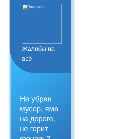
Жалобы на
всё
Не убран
мусор, яма
на дороге,
не горит
фонарь?