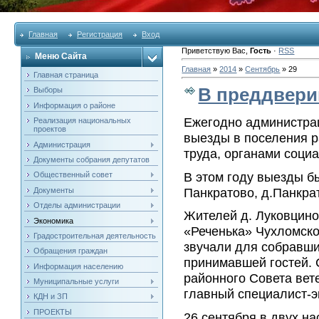
Главная
Регистрация
Вход
Приветствую Вас
,
Гость
·
RSS
Меню Сайта
Главная
»
2014
»
Сентябрь
»
29
Главная страница
В преддвери
Выборы
Информация о районе
Ежегодно администра
Реализация национальных
проектов
выезды в поселения р
Администрация
труда, органами соци
Документы собрания депутатов
В этом году выезды б
Общественный совет
Панкратово, д.Панкра
Документы
Отделы администрации
Жителей д. Луковцино
Экономика
«Реченька» Чухломско
Градостроительная деятельность
звучали для собравши
Обращения граждан
принимавшей гостей. 
Информация населению
районного Совета вет
Муниципальные услуги
главный специалист-
КДН и ЗП
ПРОЕКТЫ
26 сентября в двух н