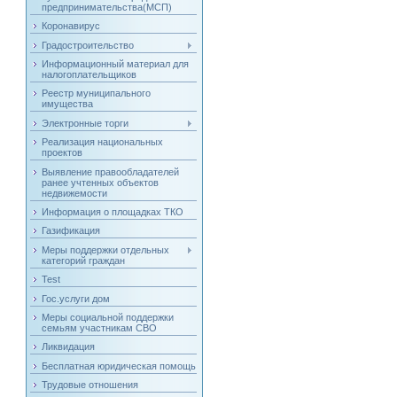
предпринимательства(МСП)
Коронавирус
Градостроительство
Информационный материал для
налогоплательщиков
Реестр муниципального
имущества
Электронные торги
Реализация национальных
проектов
Выявление правообладателей
ранее учтенных объектов
недвижемости
Информация о площадках ТКО
Газификация
Меры поддержки отдельных
категорий граждан
Test
Гос.услуги дом
Меры социальной поддержки
семьям участникам СВО
Ликвидация
Бесплатная юридическая помощь
Трудовые отношения