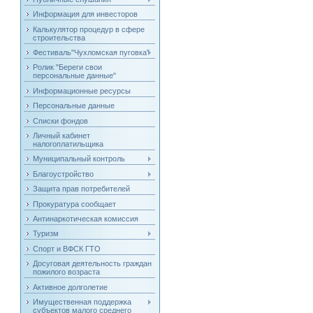
Информация для инвесторов
Калькулятор процедур в сфере
строительства
Фестиваль"Чухломская пуговка"
Ролик "Береги свои
персональные данные"
Информационные ресурсы
Персональные данные
Списки фондов
Личный кабинет
налогоплатильщика
Муниципальный контроль
Благоустройство
Защита прав потребителей
Прокуратура сообщает
Антинаркотическая комиссия
Туризм
Спорт и ВФСК ГТО
Досуговая деятельность граждан
пожилого возраста
Активное долголетие
Имущественная поддержка
субъектов малого среднего