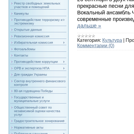
Реестр свободных земельных
прекрасные песни для
участков и помещений
Вокальный ансамбль Ч
Каникулы
современные произвед
Противодействие терроризму и
экстремизму
дальше »
Открытые данные
Ревизионная комиссия
Категория:
Культура
|
Про
Избирательная комиссия
Комментарии (0)
Фотоальбомы
Контакты
Противодействие коррупции
ОРВ и экспертиза НПА
Для граждан Украины
Сектор внутреннего финансового
контроля
80-ая годовщина Победы
Государственные и
муниципальные услуги
Общественный совет по
независимой оценки качества
услуг
Градостроительное зонирование
Нормативные акты
Публичные слушания