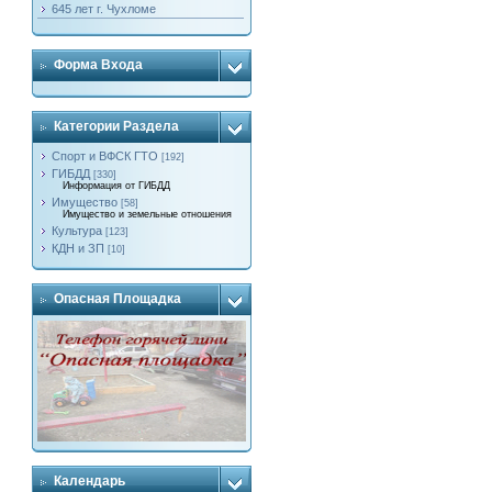
645 лет г. Чухломе
Форма Входа
Категории Раздела
Спорт и ВФСК ГТО
[192]
ГИБДД
[330]
Информация от ГИБДД
Имущество
[58]
Имущество и земельные отношения
Культура
[123]
КДН и ЗП
[10]
Опасная Площадка
Календарь