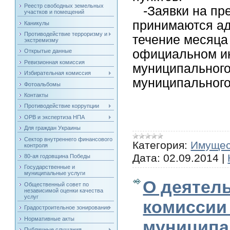
Реестр свободных земельных
-Заявки на пре
участков и помещений
принимаются ад
Каникулы
Противодействие терроризму и
течение месяца
экстремизму
официальном и
Открытые данные
Ревизионная комиссия
муниципального
Избирательная комиссия
муниципального
Фотоальбомы
Контакты
Противодействие коррупции
ОРВ и экспертиза НПА
Для граждан Украины
Сектор внутреннего финансового
Категория:
Имущес
контроля
Дата:
02.09.2014
|
80-ая годовщина Победы
Государственные и
муниципальные услуги
О деятел
Общественный совет по
независимой оценки качества
услуг
комиссии
Градостроительное зонирование
Нормативные акты
муниципа
Публичные слушания