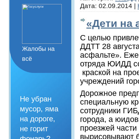
Дата:
02.09.2014
|
«Дети на
С целью привле
ДДТТ 28 августа
Жалобы на
асфальте». Еже
всё
отряда ЮИДД с
краской на про
учреждений гор
Дорожное пред
Не убран
специальную кр
мусор, яма
сотрудники ГИ
на дороге,
города, а юидо
проезжей части
не горит
вырисовывают б
фонарь?