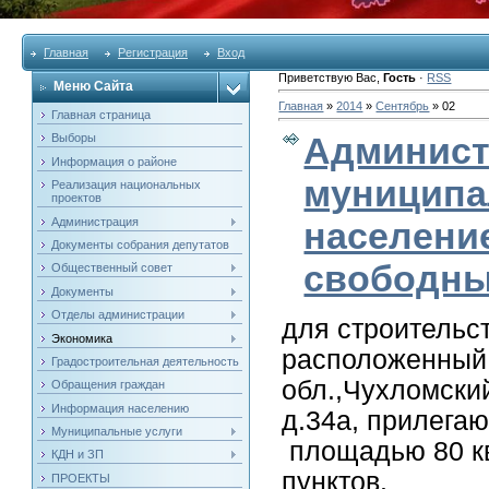
Главная
Регистрация
Вход
Приветствую Вас
,
Гость
·
RSS
Меню Сайта
Главная
»
2014
»
Сентябрь
»
02
Главная страница
Админист
Выборы
Информация о районе
муниципа
Реализация национальных
проектов
Администрация
население
Документы собрания депутатов
свободны
Общественный совет
Документы
Отделы администрации
для строительс
Экономика
расположенный 
Градостроительная деятельность
обл.,Чухломский
Обращения граждан
Информация населению
д.34а, прилега
Муниципальные услуги
площадью 80 кв
КДН и ЗП
пунктов.
ПРОЕКТЫ