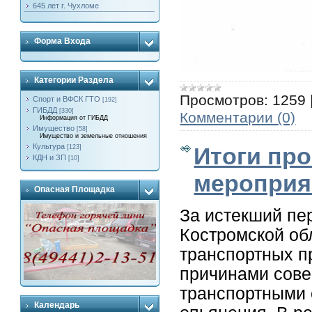
645 лет г. Чухломе
Форма Входа
Категории Раздела
Просмотров:
1259
Спорт и ВФСК ГТО
[192]
ГИБДД
[330]
Комментарии (0)
Информация от ГИБДД
Имущество
[58]
Имущество и земельные отношения
Культура
Итоги пр
[123]
КДН и ЗП
[10]
мероприя
Опасная Площадка
За истекший пе
Костромской об
транспортных п
причинами сове
транспортными 
Календарь