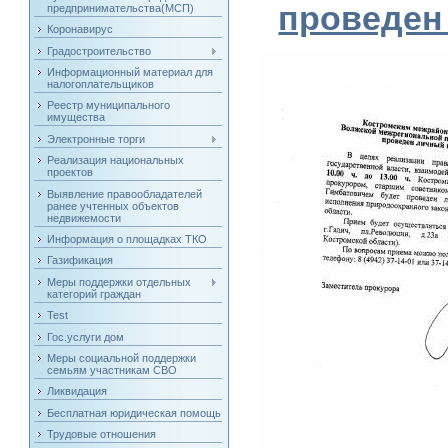
проведен
предпринимательства(МСП)
Коронавирус
Градостроительство
Информационный материал для
налогоплательщиков
Реестр муниципального
имущества
Электронные торги
Реализация национальных
проектов
Выявление правообладателей
ранее учтенных объектов
недвижемости
Информация о площадках ТКО
Газификация
Меры поддержки отдельных
категорий граждан
Test
Гос.услуги дом
Меры социальной поддержки
семьям участникам СВО
Ликвидация
Бесплатная юридическая помощь
Трудовые отношения