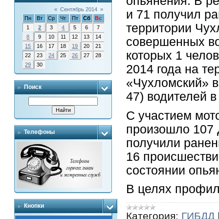
опьянения. В р
«
Сентябрь 2014
»
и 71 получил р
Пн
Вт
Ср
Чт
Пт
Сб
Вс
территории Чух
1
2
3
4
5
6
7
8
9
10
11
12
13
14
совершенных во
15
16
17
18
19
20
21
которых 1 челов
22
23
24
25
26
27
28
29
30
2014 года на т
«Чухломский» в
Поиск
47) водителей 
С участием мот
произошло 107 Д
Телефоны
получили ранен
16 происшестви
состоянии опья
В целях профи
Кнопки
Категория:
ГИБДД