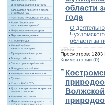
Информация для инвесторов
области з
Калькулятор процедур в сфере
строительства
года
Фестиваль"Чухломская пуговка"
Ролик "Береги свои
персональные данные"
О деятельно
Информационные ресурсы
Чухломского
Персональные данные
области за 
Списки фондов
Личный кабинет
налогоплатильщика
Просмотров:
1283
Муниципальный контроль
Комментарии (0)
Благоустройство
Защита прав потребителей
Прокуратура сообщает
Костромс
Антинаркотическая комиссия
Туризм
природоо
Спорт и ВФСК ГТО
Волжской
Досуговая деятельность граждан
пожилого возраста
Активное долголетие
природоо
Имущественная поддержка
субъектов малого среднего