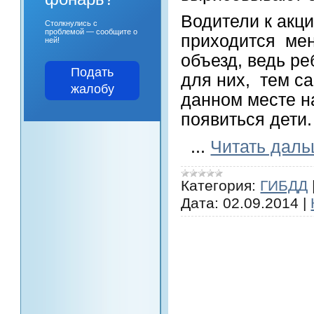
Водители к акц
Столкнулись с
проблемой — сообщите о
приходится мен
ней!
объезд, ведь ре
Подать
для них, тем с
жалобу
данном месте н
появиться дети.
...
Читать даль
Категория:
ГИБДД
Дата:
02.09.2014
|