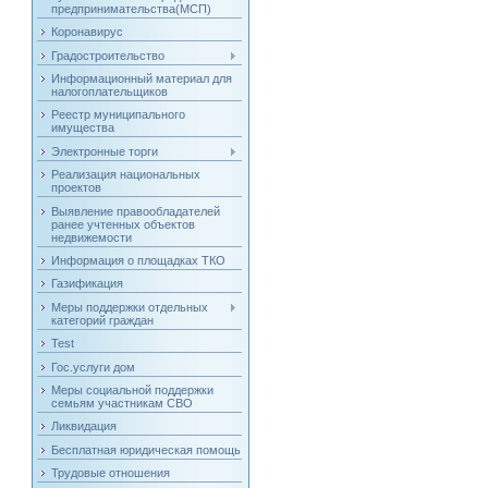
предпринимательства(МСП)
Коронавирус
Градостроительство
Информационный материал для
налогоплательщиков
Реестр муниципального
имущества
Электронные торги
Реализация национальных
проектов
Выявление правообладателей
ранее учтенных объектов
недвижемости
Информация о площадках ТКО
Газификация
Меры поддержки отдельных
категорий граждан
Test
Гос.услуги дом
Меры социальной поддержки
семьям участникам СВО
Ликвидация
Бесплатная юридическая помощь
Трудовые отношения