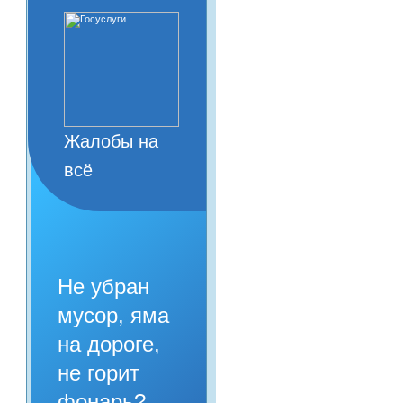
Жалобы на
всё
Не убран
мусор, яма
на дороге,
не горит
фонарь?