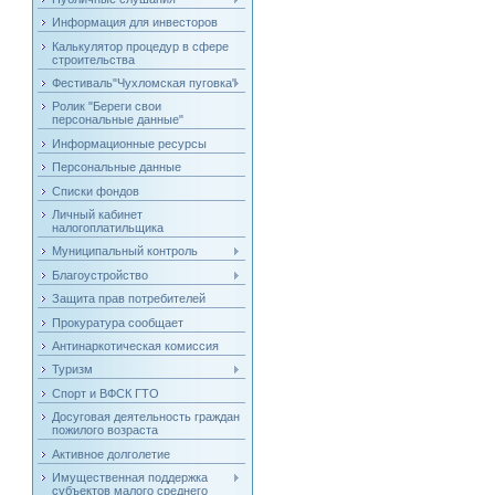
Информация для инвесторов
Калькулятор процедур в сфере
строительства
Фестиваль"Чухломская пуговка"
Ролик "Береги свои
персональные данные"
Информационные ресурсы
Персональные данные
Списки фондов
Личный кабинет
налогоплатильщика
Муниципальный контроль
Благоустройство
Защита прав потребителей
Прокуратура сообщает
Антинаркотическая комиссия
Туризм
Спорт и ВФСК ГТО
Досуговая деятельность граждан
пожилого возраста
Активное долголетие
Имущественная поддержка
субъектов малого среднего