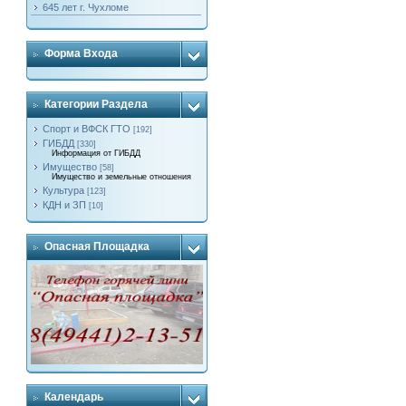
645 лет г. Чухломе
Форма Входа
Категории Раздела
Спорт и ВФСК ГТО
[192]
ГИБДД
[330]
Информация от ГИБДД
Имущество
[58]
Имущество и земельные отношения
Культура
[123]
КДН и ЗП
[10]
Опасная Площадка
Календарь