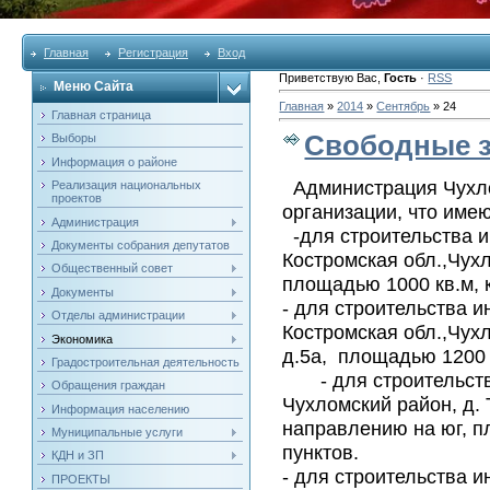
Главная
Регистрация
Вход
Приветствую Вас
,
Гость
·
RSS
Меню Сайта
Главная
»
2014
»
Сентябрь
»
24
Главная страница
Свободные з
Выборы
Информация о районе
Администрация Чухло
Реализация национальных
проектов
организации, что име
Администрация
-для строительства и
Документы собрания депутатов
Костромская обл.,Чух
Общественный совет
площадью 1000 кв.м, 
Документы
- для строительства 
Отделы администрации
Костромская обл.,Чух
Экономика
д.5а, площадью 1200 
Градостроительная деятельность
- для строительства
Обращения граждан
Чухломский район, д.
Информация населению
направлению на юг, п
Муниципальные услуги
пунктов.
КДН и ЗП
- для строительства 
ПРОЕКТЫ