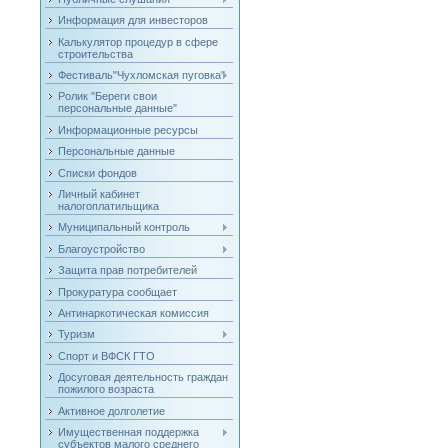
Информация для инвесторов
Калькулятор процедур в сфере
строительства
Фестиваль"Чухломская пуговка"
Ролик "Береги свои
персональные данные"
Информационные ресурсы
Персональные данные
Списки фондов
Личный кабинет
налогоплатильщика
Муниципальный контроль
Благоустройство
Защита прав потребителей
Прокуратура сообщает
Антинаркотическая комиссия
Туризм
Спорт и ВФСК ГТО
Досуговая деятельность граждан
пожилого возраста
Активное долголетие
Имущественная поддержка
субъектов малого среднего