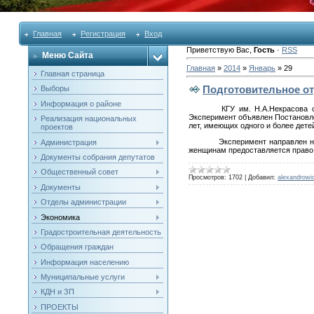
Главная
Регистрация
Вход
Приветствую Вас
,
Гость
·
RSS
Меню Сайта
Главная
»
2014
»
Январь
»
29
Главная страница
Подготовительное о
Выборы
Информация о районе
КГУ им. Н.А.Некрасова
Эксперимент объявлен Постановле
Реализация национальных
лет, имеющих одного и более дет
проектов
Эксперимент направлен н
Администрация
женщинам предоставляется право
Документы собрания депутатов
Общественный совет
Просмотров:
1702
|
Добавил:
alexandrowi
Документы
Отделы администрации
Экономика
Градостроительная деятельность
Обращения граждан
Информация населению
Муниципальные услуги
КДН и ЗП
ПРОЕКТЫ