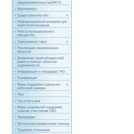
предпринимательства(МСП)
Коронавирус
Градостроительство
Информационный материал для
налогоплательщиков
Реестр муниципального
имущества
Электронные торги
Реализация национальных
проектов
Выявление правообладателей
ранее учтенных объектов
недвижемости
Информация о площадках ТКО
Газификация
Меры поддержки отдельных
категорий граждан
Test
Гос.услуги дом
Меры социальной поддержки
семьям участникам СВО
Ликвидация
Бесплатная юридическая помощь
Трудовые отношения