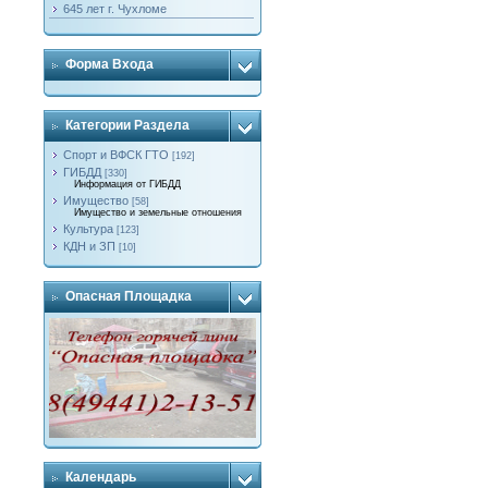
645 лет г. Чухломе
Форма Входа
Категории Раздела
Спорт и ВФСК ГТО
[192]
ГИБДД
[330]
Информация от ГИБДД
Имущество
[58]
Имущество и земельные отношения
Культура
[123]
КДН и ЗП
[10]
Опасная Площадка
Календарь