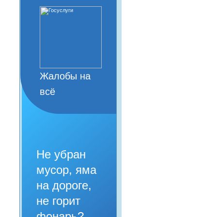
Жалобы на
всё
Не убран
мусор, яма
на дороге,
не горит
фонарь?