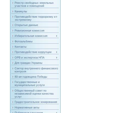
Реестр свободных земельных
участков и помещений
Каникулы
Противодействие терроризму и
экстремизму
Открытые данные
Ревизионная комиссия
Избирательная комиссия
Фотоальбомы
Контакты
Противодействие коррупции
ОРВ и экспертиза НПА
Для граждан Украины
Сектор внутреннего финансового
контроля
80-ая годовщина Победы
Государственные и
муниципальные услуги
Общественный совет по
независимой оценки качества
услуг
Градостроительное зонирование
Нормативные акты
Публичные слушания