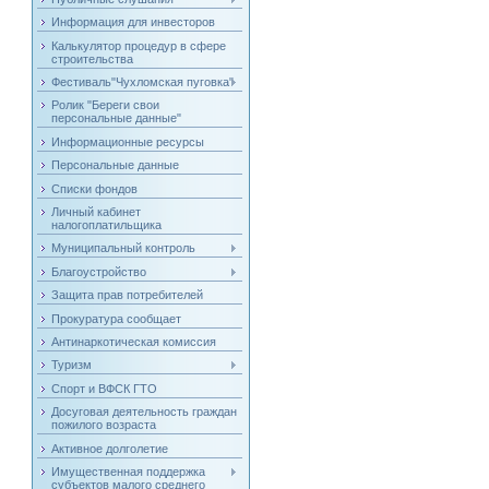
Информация для инвесторов
Калькулятор процедур в сфере
строительства
Фестиваль"Чухломская пуговка"
Ролик "Береги свои
персональные данные"
Информационные ресурсы
Персональные данные
Списки фондов
Личный кабинет
налогоплатильщика
Муниципальный контроль
Благоустройство
Защита прав потребителей
Прокуратура сообщает
Антинаркотическая комиссия
Туризм
Спорт и ВФСК ГТО
Досуговая деятельность граждан
пожилого возраста
Активное долголетие
Имущественная поддержка
субъектов малого среднего