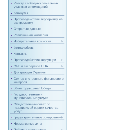
Реестр свободных земельных
участков и помещений
Каникулы
Противодействие терроризму и
экстремизму
Открытые данные
Ревизионная комиссия
Избирательная комиссия
Фотоальбомы
Контакты
Противодействие коррупции
ОРВ и экспертиза НПА
Для граждан Украины
Сектор внутреннего финансового
контроля
80-ая годовщина Победы
Государственные и
муниципальные услуги
Общественный совет по
независимой оценки качества
услуг
Градостроительное зонирование
Нормативные акты
Публичные слушания