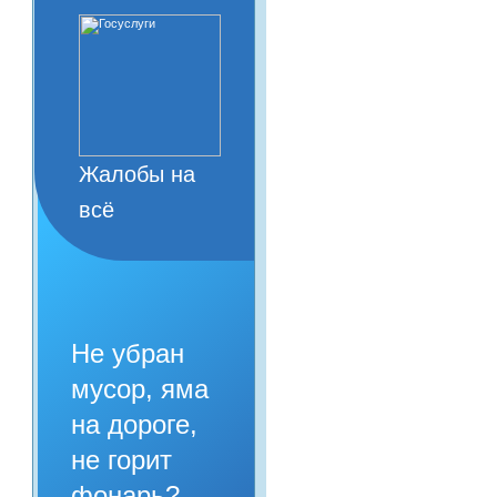
Жалобы на
всё
Не убран
мусор, яма
на дороге,
не горит
фонарь?