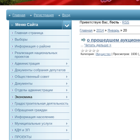
Главная
Регистрация
Вход
Приветствую Вас
,
Гость
·
RSS
Меню Сайта
Главная
»
2014
»
Январь
»
20
Главная страница
о прошедшем аукцион
Выборы
...
Читать дальше »
Информация о районе
Реализация национальных
Категория:
Имущество
|
Просмотров:
1930
|
проектов
Администрация
Документы собрания депутатов
Общественный совет
Документы
Отделы администрации
Экономика
Градостроительная деятельность
Обращения граждан
Информация населению
Муниципальные услуги
КДН и ЗП
ПРОЕКТЫ