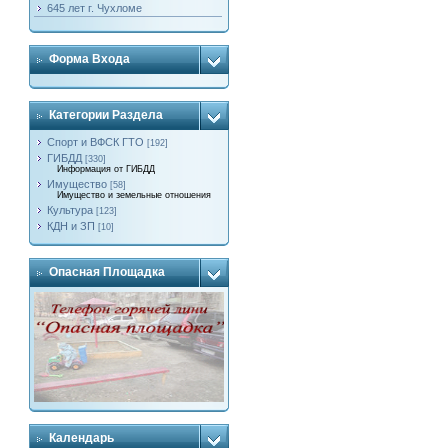
645 лет г. Чухломе
Форма Входа
Категории Раздела
Спорт и ВФСК ГТО
[192]
ГИБДД
[330]
Информация от ГИБДД
Имущество
[58]
Имущество и земельные отношения
Культура
[123]
КДН и ЗП
[10]
Опасная Площадка
Календарь