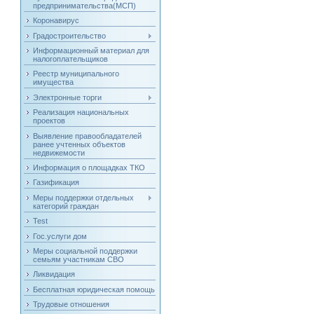
предпринимательства(МСП)
Коронавирус
Градостроительство
Информационный материал для
налогоплательщиков
Реестр муниципального
имущества
Электронные торги
Реализация национальных
проектов
Выявление правообладателей
ранее учтенных объектов
недвижемости
Информация о площадках ТКО
Газификация
Меры поддержки отдельных
категорий граждан
Test
Гос.услуги дом
Меры социальной поддержки
семьям участникам СВО
Ликвидация
Бесплатная юридическая помощь
Трудовые отношения