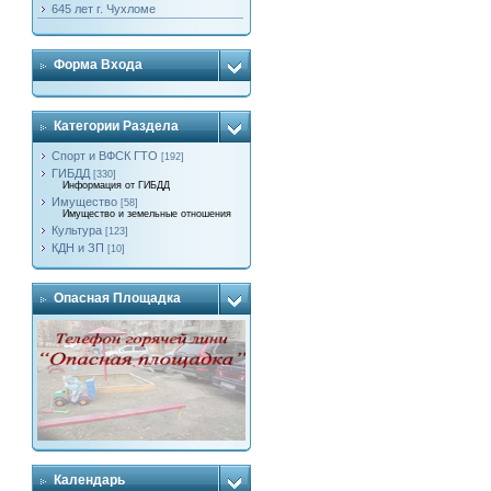
645 лет г. Чухломе
Форма Входа
Категории Раздела
Спорт и ВФСК ГТО
[192]
ГИБДД
[330]
Информация от ГИБДД
Имущество
[58]
Имущество и земельные отношения
Культура
[123]
КДН и ЗП
[10]
Опасная Площадка
Календарь