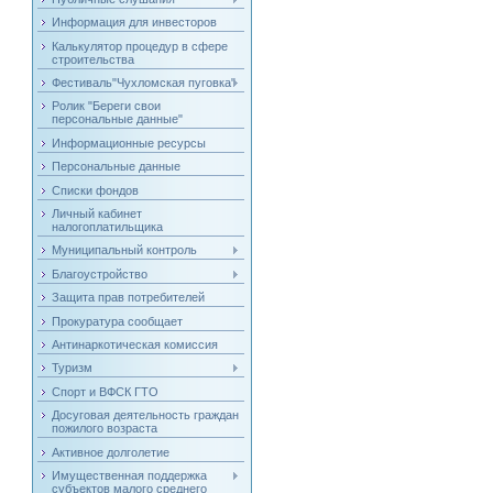
Информация для инвесторов
Калькулятор процедур в сфере
строительства
Фестиваль"Чухломская пуговка"
Ролик "Береги свои
персональные данные"
Информационные ресурсы
Персональные данные
Списки фондов
Личный кабинет
налогоплатильщика
Муниципальный контроль
Благоустройство
Защита прав потребителей
Прокуратура сообщает
Антинаркотическая комиссия
Туризм
Спорт и ВФСК ГТО
Досуговая деятельность граждан
пожилого возраста
Активное долголетие
Имущественная поддержка
субъектов малого среднего