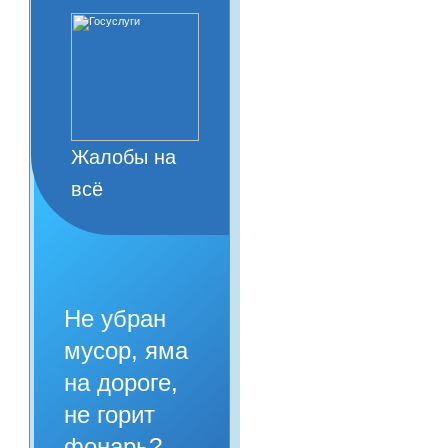
Жалобы на
всё
Не убран
мусор, яма
на дороге,
не горит
фонарь?