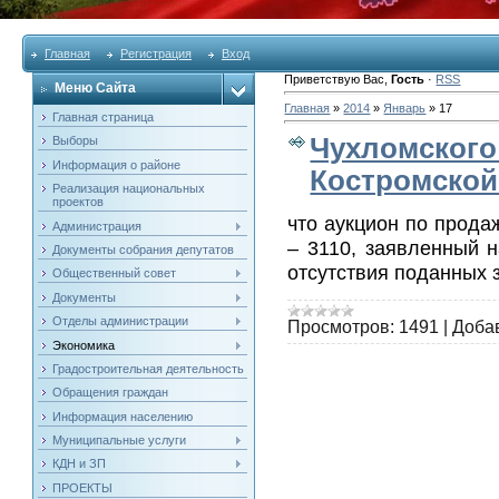
Главная
Регистрация
Вход
Приветствую Вас
,
Гость
·
RSS
Меню Сайта
Главная
»
2014
»
Январь
»
17
Главная страница
Чухломского
Выборы
Информация о районе
Костромской
Реализация национальных
проектов
что аукцион по прода
Администрация
– 3110, заявленный н
Документы собрания депутатов
отсутствия поданных 
Общественный совет
Документы
Отделы администрации
Просмотров:
1491
|
Доба
Экономика
Градостроительная деятельность
Обращения граждан
Информация населению
Муниципальные услуги
КДН и ЗП
ПРОЕКТЫ