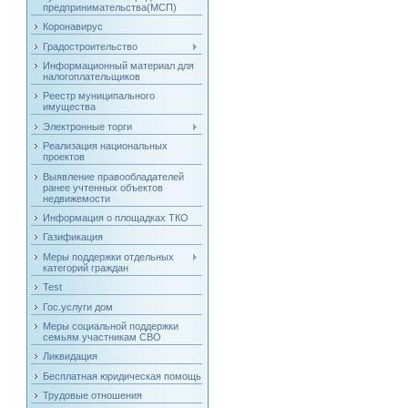
предпринимательства(МСП)
Коронавирус
Градостроительство
Информационный материал для
налогоплательщиков
Реестр муниципального
имущества
Электронные торги
Реализация национальных
проектов
Выявление правообладателей
ранее учтенных объектов
недвижемости
Информация о площадках ТКО
Газификация
Меры поддержки отдельных
категорий граждан
Test
Гос.услуги дом
Меры социальной поддержки
семьям участникам СВО
Ликвидация
Бесплатная юридическая помощь
Трудовые отношения