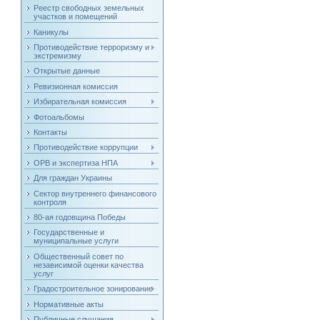
Реестр свободных земельных
участков и помещений
Каникулы
Противодействие терроризму и
экстремизму
Открытые данные
Ревизионная комиссия
Избирательная комиссия
Фотоальбомы
Контакты
Противодействие коррупции
ОРВ и экспертиза НПА
Для граждан Украины
Сектор внутреннего финансового
контроля
80-ая годовщина Победы
Государственные и
муниципальные услуги
Общественный совет по
независимой оценки качества
услуг
Градостроительное зонирование
Нормативные акты
Публичные слушания