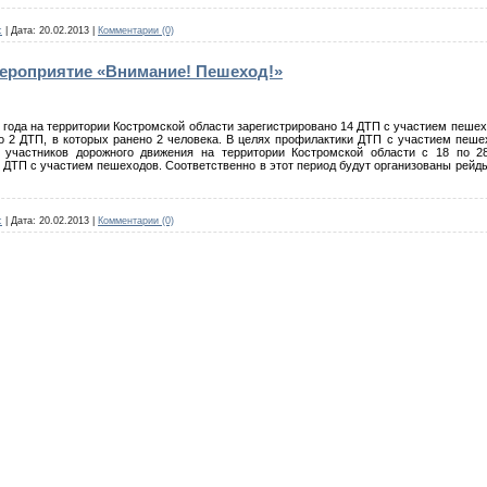
c
|
Дата:
20.02.2013
|
Комментарии (0)
ероприятие «Внимание! Пешеход!»
 года на территории Костромской области зарегистрировано 14 ДТП с участием пешеход
2 ДТП, в которых ранено 2 человека. В целях профилактики ДТП с участием пешехо
 участников дорожного движения
на территории Костромской области с 18 по 2
ДТП с участием пешеходов. Соответственно в этот период будут организованы рейд
c
|
Дата:
20.02.2013
|
Комментарии (0)