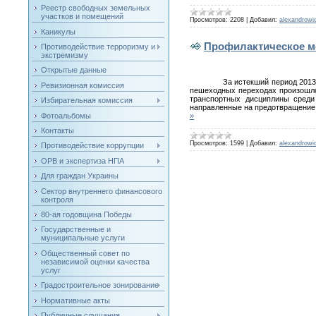
Реестр свободных земельных
участков и помещений
Просмотров:
2208
|
Добавил:
alexandrowi
Каникулы
Профилактическое м
Противодействие терроризму и
экстремизму
Открытые данные
За истекший период 2013
Ревизионная комиссия
пешеходных переходах произошло 
транспортных дисциплины среди
Избирательная комиссия
направленные на предотвращение 
Фотоальбомы
»
Контакты
Просмотров:
1599
|
Добавил:
alexandrowi
Противодействие коррупции
ОРВ и экспертиза НПА
Для граждан Украины
Сектор внутреннего финансового
контроля
80-ая годовщина Победы
Государственные и
муниципальные услуги
Общественный совет по
независимой оценки качества
услуг
Градостроительное зонирование
Нормативные акты
Публичные слушания