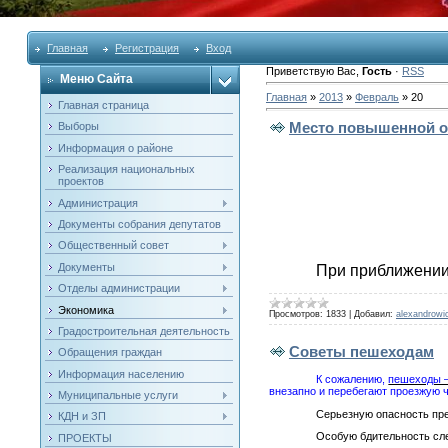
Главная
Регистрация
Вход
Приветствую Вас
,
Гость
·
RSS
Меню Сайта
Главная
»
2013
»
Февраль
»
20
Главная страница
Место повышенной о
Выборы
Информация о районе
Реализация национальных
проектов
Администрация
Документы собрания депутатов
Общественный совет
Документы
При приближении
Отделы администрации
Экономика
Просмотров:
1833
|
Добавил:
alexandrowi
Градостроительная деятельность
Советы пешеходам
Обращения граждан
Информация населению
К сожалению,
пешеходы –
внезапно и перебегают проезжую ч
Муниципальные услуги
Серьезную опасность пр
КДН и ЗП
Особую бдительность сл
ПРОЕКТЫ