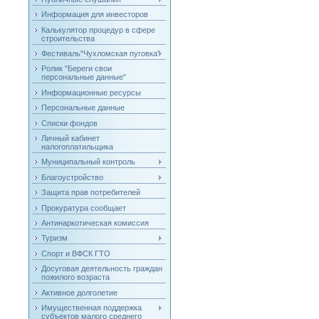
Информация для инвесторов
Калькулятор процедур в сфере
строительства
Фестиваль"Чухломская пуговка"
Ролик "Береги свои
персональные данные"
Информационные ресурсы
Персональные данные
Списки фондов
Личный кабинет
налогоплатильщика
Муниципальный контроль
Благоустройство
Защита прав потребителей
Прокуратура сообщает
Антинаркотическая комиссия
Туризм
Спорт и ВФСК ГТО
Досуговая деятельность граждан
пожилого возраста
Активное долголетие
Имущественная поддержка
субъектов малого среднего