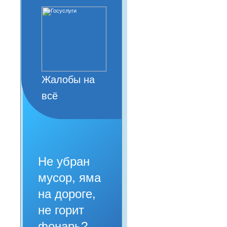
Жалобы на
всё
Не убран
мусор, яма
на дороге,
не горит
фонарь?