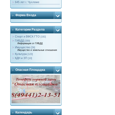
645 лет г. Чухломе
Форма Входа
Категории Раздела
Спорт и ВФСК ГТО
[192]
ГИБДД
[330]
Информация от ГИБДД
Имущество
[58]
Имущество и земельные отношения
Культура
[123]
КДН и ЗП
[10]
Опасная Площадка
Календарь