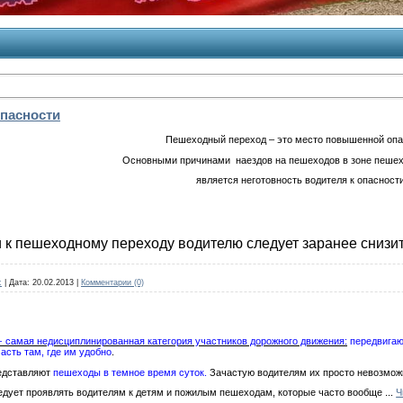
пасности
Пешеходный переход – это место повышенной опа
Основными причинами
наездов на пешеходов в зоне пеше
является неготовность водителя к опасности
 к пешеходному переходу водителю следует заранее снизит
c
|
Дата:
20.02.2013
|
Комментарии (0)
 самая недисциплинированная категория участников дорожного движения:
передвигают
асть там, где им удобно
.
едставляют
пешеходы в темное время суток.
Зачастую водителям их просто невозмож
едует проявлять водителям к детям и пожилым пешеходам, которые часто вообще
...
Ч