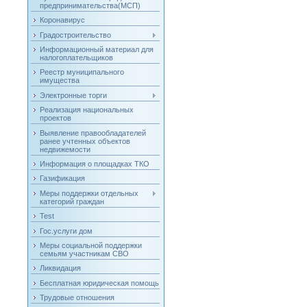
предпринимательства(МСП)
Коронавирус
Градостроительство
Информационный материал для
налогоплательщиков
Реестр муниципального
имущества
Электронные торги
Реализация национальных
проектов
Выявление правообладателей
ранее учтенных объектов
недвижемости
Информация о площадках ТКО
Газификация
Меры поддержки отдельных
категорий граждан
Test
Гос.услуги дом
Меры социальной поддержки
семьям участникам СВО
Ликвидация
Бесплатная юридическая помощь
Трудовые отношения