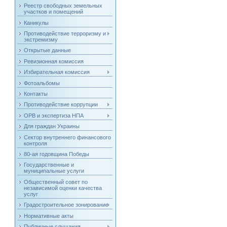
Реестр свободных земельных
участков и помещений
Каникулы
Противодействие терроризму и
экстремизму
Открытые данные
Ревизионная комиссия
Избирательная комиссия
Фотоальбомы
Контакты
Противодействие коррупции
ОРВ и экспертиза НПА
Для граждан Украины
Сектор внутреннего финансового
контроля
80-ая годовщина Победы
Государственные и
муниципальные услуги
Общественный совет по
независимой оценки качества
услуг
Градостроительное зонирование
Нормативные акты
Публичные слушания