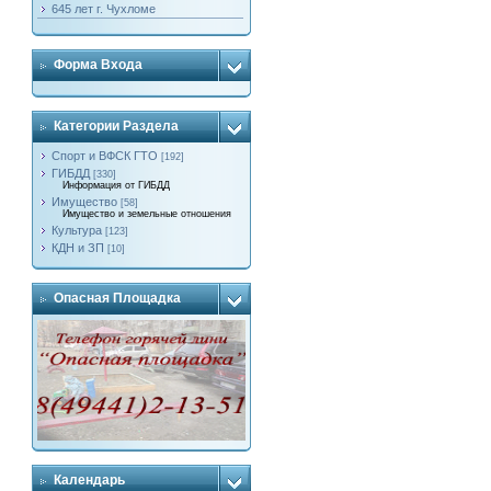
645 лет г. Чухломе
Форма Входа
Категории Раздела
Спорт и ВФСК ГТО
[192]
ГИБДД
[330]
Информация от ГИБДД
Имущество
[58]
Имущество и земельные отношения
Культура
[123]
КДН и ЗП
[10]
Опасная Площадка
Календарь