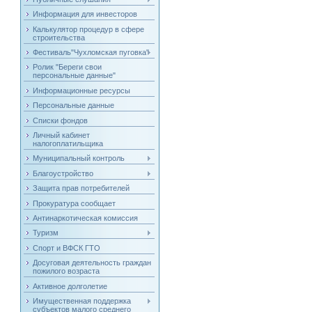
Информация для инвесторов
Калькулятор процедур в сфере
строительства
Фестиваль"Чухломская пуговка"
Ролик "Береги свои
персональные данные"
Информационные ресурсы
Персональные данные
Списки фондов
Личный кабинет
налогоплатильщика
Муниципальный контроль
Благоустройство
Защита прав потребителей
Прокуратура сообщает
Антинаркотическая комиссия
Туризм
Спорт и ВФСК ГТО
Досуговая деятельность граждан
пожилого возраста
Активное долголетие
Имущественная поддержка
субъектов малого среднего