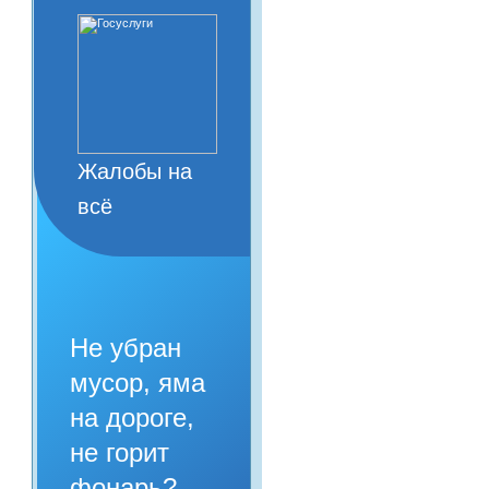
Жалобы на
всё
Не убран
мусор, яма
на дороге,
не горит
фонарь?