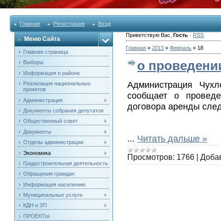
Главная
Регистрация
Вход
Приветствую Вас
,
Гость
·
RSS
Меню Сайта
Главная
»
2013
»
Февраль
»
18
Главная страница
о проведени
Выборы
Информация о районе
Администрация Чухл
Реализация национальных
проектов
сообщает о проведе
Администрация
договора аренды сле
Документы собрания депутатов
Общественный совет
Документы
...
Читать дальше »
Отделы администрации
Экономика
Просмотров:
1766
|
Доба
Градостроительная деятельность
Обращения граждан
Информация населению
Муниципальные услуги
КДН и ЗП
ПРОЕКТЫ