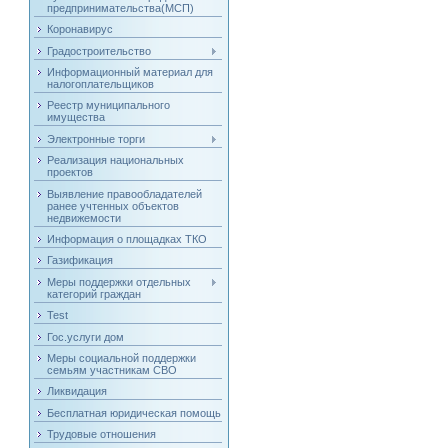
предпринимательства(МСП)
Коронавирус
Градостроительство
Информационный материал для
налогоплательщиков
Реестр муниципального
имущества
Электронные торги
Реализация национальных
проектов
Выявление правообладателей
ранее учтенных объектов
недвижемости
Информация о площадках ТКО
Газификация
Меры поддержки отдельных
категорий граждан
Test
Гос.услуги дом
Меры социальной поддержки
семьям участникам СВО
Ликвидация
Бесплатная юридическая помощь
Трудовые отношения