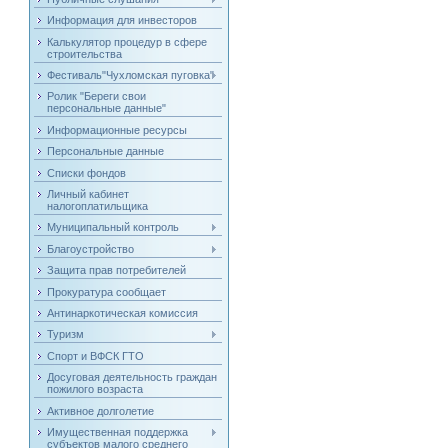
Информация для инвесторов
Калькулятор процедур в сфере
строительства
Фестиваль"Чухломская пуговка"
Ролик "Береги свои
персональные данные"
Информационные ресурсы
Персональные данные
Списки фондов
Личный кабинет
налогоплатильщика
Муниципальный контроль
Благоустройство
Защита прав потребителей
Прокуратура сообщает
Антинаркотическая комиссия
Туризм
Спорт и ВФСК ГТО
Досуговая деятельность граждан
пожилого возраста
Активное долголетие
Имущественная поддержка
субъектов малого среднего