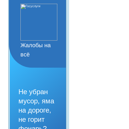
Жалобы на
всё
Не убран
мусор, яма
на дороге,
не горит
фонарь?