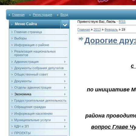
Главная
Регистрация
Вход
Приветствую Вас
,
Гость
·
RSS
Меню Сайта
Главная
»
2013
»
Февраль
»
19
Главная страница
Дорогие друз
Выборы
Информация о районе
Реализация национальных
проектов
Администрация
с
Документы собрания депутатов
Общественный совет
Документы
Отделы администрации
по инициативе М
Экономика
Градостроительная деятельность
Обращения граждан
Информация населению
района проводит
Муниципальные услуги
вопрос Главе Ч
КДН и ЗП
ПРОЕКТЫ