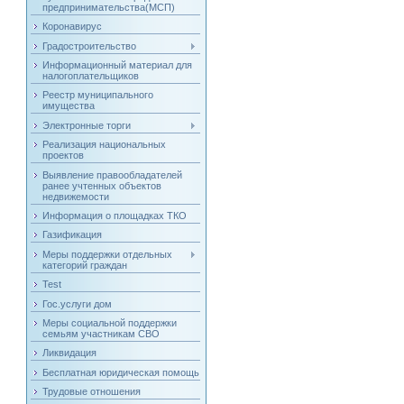
предпринимательства(МСП)
Коронавирус
Градостроительство
Информационный материал для
налогоплательщиков
Реестр муниципального
имущества
Электронные торги
Реализация национальных
проектов
Выявление правообладателей
ранее учтенных объектов
недвижемости
Информация о площадках ТКО
Газификация
Меры поддержки отдельных
категорий граждан
Test
Гос.услуги дом
Меры социальной поддержки
семьям участникам СВО
Ликвидация
Бесплатная юридическая помощь
Трудовые отношения