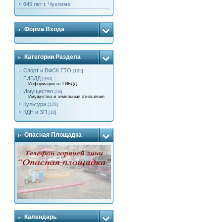
645 лет г. Чухломе
Форма Входа
Категории Раздела
Спорт и ВФСК ГТО
[192]
ГИБДД
[330]
Информация от ГИБДД
Имущество
[58]
Имущество и земельные отношения
Культура
[123]
КДН и ЗП
[10]
Опасная Площадка
Календарь