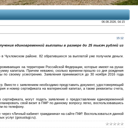
06.08.2026, 04:15
15:12
учения единовременной выплаты в размере до 25 тысяч рублей из
о в Чухломском районе. 82 обратившихся за выплатой уже получили деньги.
роживающих на территории Российской Федерации, которые имеют на руках
 сумму капитала. Причем неважно, сколько времени прошло со дня рождения
ды по своему усмотрению. Заявления принимаются до 30 ноября 2016 года
тр. Вместе с заявлением необходимо представить документ, удостоверяющий
ия и номер сертификата на материнский капитал, а также реквизиты счета,
 сертификата, могут подать заявление о предоставлении единовременной
планировать свой визит в ПФР по данному вопросу легко, воспользовавшись
и по телефону.
е через «Личный кабинет гражданина» на сайте ПФР. Воспользоваться данной
 услуг (gosuslugi.ru).