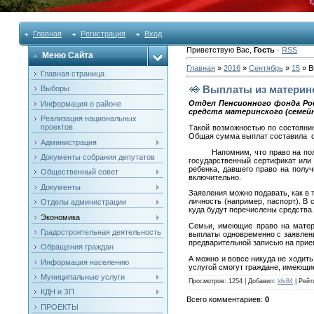
Главная
Регистрация
Вход
Приветствую Вас
,
Гость
·
RSS
Меню Сайта
Главная
»
2016
»
Сентябрь
»
15
» В
Главная страница
Выплаты из материнс
Выборы
Отдел Пенсионного фонда Рос
Информация о районе
средств материнского (семейн
Реализация национальных
проектов
Такой возможностью по состоянию
Общая сумма выплат составила ок
Администрация
Напомним, что право на получен
Документы собрания депутатов
государственный сертификат или 
ребенка, давшего право на полу
Общественный совет
включительно.
Документы
Заявления можно подавать, как в
личность (например, паспорт). В
Отделы администрации
куда будут перечислены средства.
Экономика
Семьи, имеющие право на матер
Градостроительная деятельность
выплаты одновременно с заявлени
предварительной записью на прие
Обращения граждан
А можно и вовсе никуда не ходит
Информация населению
услугой смогут граждане, имеющие
Муниципальные услуги
Просмотров
: 1254 |
Добавил
:
ldv84
|
Рейт
КДН и ЗП
Всего комментариев
:
0
ПРОЕКТЫ