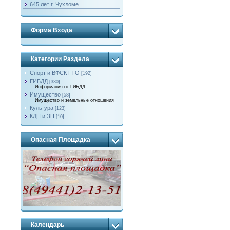
645 лет г. Чухломе
Форма Входа
Категории Раздела
Спорт и ВФСК ГТО
[192]
ГИБДД
[330]
Информация от ГИБДД
Имущество
[58]
Имущество и земельные отношения
Культура
[123]
КДН и ЗП
[10]
Опасная Площадка
Календарь