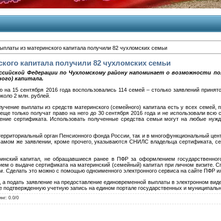
ыплаты из материнского капитала получили 82 чухломских семьи
кого капитала получили 82 чухломских семьи
сийской Федерации по Чухломскому району напоминает о возможности пол
ого) капитала.
 на 15 сентября 2016 года воспользовались 114 семей – столько заявлений принят
оло 2 млн. рублей.
ие выплаты из средств материнского (семейного) капитала есть у всех семей, п
еще только получат право на него до 30 сентября 2016 года и не использовали всю
чение сертификата. Использовать полученные средства семьи могут на любые нуж
 территориальный орган Пенсионного фонда России, так и в многофункциональный цен
 самом же заявлении, кроме прочего, указываются СНИЛС владельца сертификата, сер
инский капитал, не обращавшиеся ранее в ПФР за оформлением государственного
ем о выдаче сертификата на материнский (семейный) капитал при личном визите. С
м. Сделать это можно с помощью одноименного электронного сервиса на сайте ПФР ил
ь, а подать заявление на предоставление единовременной выплаты в электронном вид
 подтвержденную учетную запись на едином портале государственных и муниципальных
инг
:
0.0
/
0