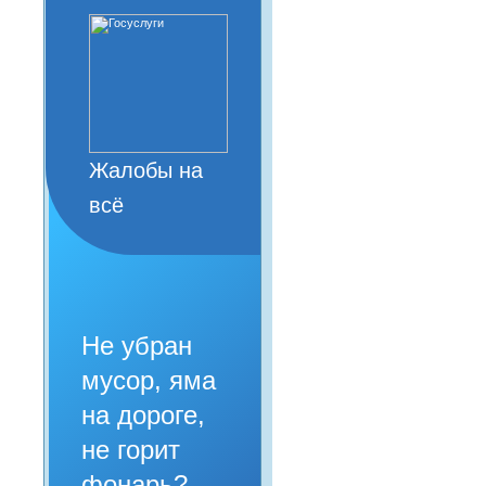
Жалобы на
всё
Не убран
мусор, яма
на дороге,
не горит
фонарь?