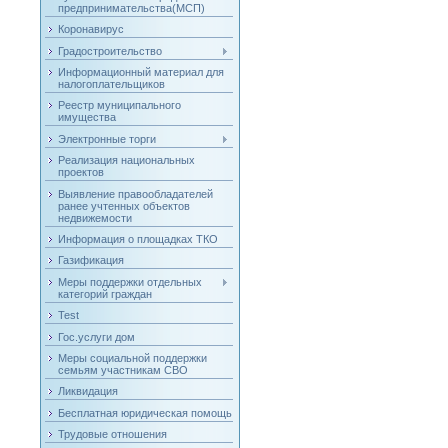
предпринимательства(МСП)
Коронавирус
Градостроительство
Информационный материал для
налогоплательщиков
Реестр муниципального
имущества
Электронные торги
Реализация национальных
проектов
Выявление правообладателей
ранее учтенных объектов
недвижемости
Информация о площадках ТКО
Газификация
Меры поддержки отдельных
категорий граждан
Test
Гос.услуги дом
Меры социальной поддержки
семьям участникам СВО
Ликвидация
Бесплатная юридическая помощь
Трудовые отношения