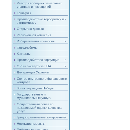
Реестр свободных земельных
участков и помещений
Каникулы
Противодействие терроризму и
экстремизму
Открытые данные
Ревизионная комиссия
Избирательная комиссия
Фотоальбомы
Контакты
Противодействие коррупции
ОРВ и экспертиза НПА
Для граждан Украины
Сектор внутреннего финансового
контроля
80-ая годовщина Победы
Государственные и
муниципальные услуги
Общественный совет по
независимой оценки качества
услуг
Градостроительное зонирование
Нормативные акты
Публичные слушания