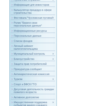
Информация для инвесторов
Калькулятор процедур в сфере
строительства
Фестиваль"Чухломская пуговка"
Ролик "Береги свои
персональные данные"
Информационные ресурсы
Персональные данные
Списки фондов
Личный кабинет
налогоплатильщика
Муниципальный контроль
Благоустройство
Защита прав потребителей
Прокуратура сообщает
Антинаркотическая комиссия
Туризм
Спорт и ВФСК ГТО
Досуговая деятельность граждан
пожилого возраста
Активное долголетие
Имущественная поддержка
субъектов малого среднего