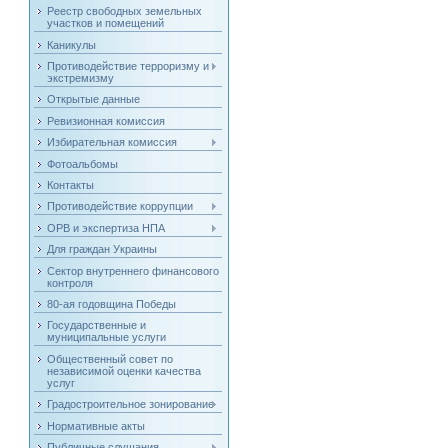
Реестр свободных земельных
участков и помещений
Каникулы
Противодействие терроризму и
экстремизму
Открытые данные
Ревизионная комиссия
Избирательная комиссия
Фотоальбомы
Контакты
Противодействие коррупции
ОРВ и экспертиза НПА
Для граждан Украины
Сектор внутреннего финансового
контроля
80-ая годовщина Победы
Государственные и
муниципальные услуги
Общественный совет по
независимой оценки качества
услуг
Градостроительное зонирование
Нормативные акты
Публичные слушания