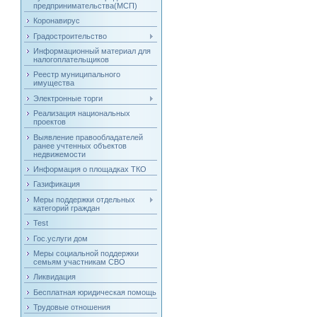
предпринимательства(МСП)
Коронавирус
Градостроительство
Информационный материал для
налогоплательщиков
Реестр муниципального
имущества
Электронные торги
Реализация национальных
проектов
Выявление правообладателей
ранее учтенных объектов
недвижемости
Информация о площадках ТКО
Газификация
Меры поддержки отдельных
категорий граждан
Test
Гос.услуги дом
Меры социальной поддержки
семьям участникам СВО
Ликвидация
Бесплатная юридическая помощь
Трудовые отношения