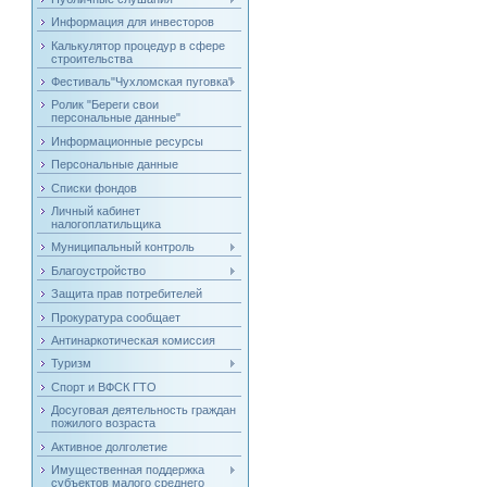
Информация для инвесторов
Калькулятор процедур в сфере
строительства
Фестиваль"Чухломская пуговка"
Ролик "Береги свои
персональные данные"
Информационные ресурсы
Персональные данные
Списки фондов
Личный кабинет
налогоплатильщика
Муниципальный контроль
Благоустройство
Защита прав потребителей
Прокуратура сообщает
Антинаркотическая комиссия
Туризм
Спорт и ВФСК ГТО
Досуговая деятельность граждан
пожилого возраста
Активное долголетие
Имущественная поддержка
субъектов малого среднего