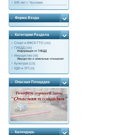
645 лет г. Чухломе
Форма Входа
Категории Раздела
Спорт и ВФСК ГТО
[192]
ГИБДД
[330]
Информация от ГИБДД
Имущество
[58]
Имущество и земельные отношения
Культура
[123]
КДН и ЗП
[10]
Опасная Площадка
Календарь