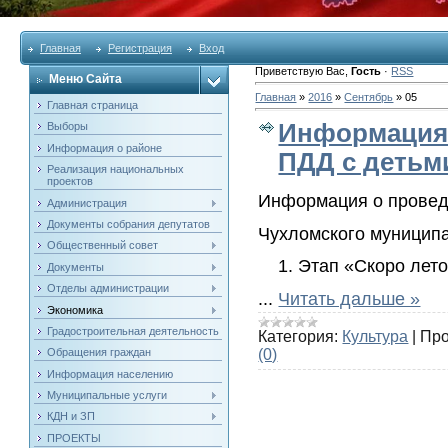
Главная
Регистрация
Вход
Приветствую Вас
,
Гость
·
RSS
Меню Сайта
Главная
»
2016
»
Сентябрь
»
05
Главная страница
Информация 
Выборы
Информация о районе
ПДД с детьм
Реализация национальных
проектов
Информация о провед
Администрация
Документы собрания депутатов
Чухломского муницип
Общественный совет
Этап «Скоро лето
Документы
Отделы администрации
...
Читать дальше »
Экономика
Градостроительная деятельность
Категория:
Культура
|
Про
(0)
Обращения граждан
Информация населению
Муниципальные услуги
КДН и ЗП
ПРОЕКТЫ