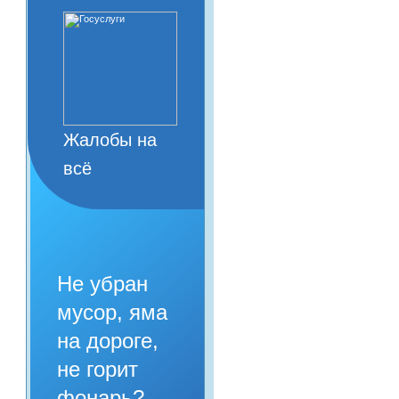
Жалобы на
всё
Не убран
мусор, яма
на дороге,
не горит
фонарь?