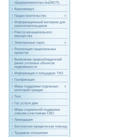
предпринимательства(МСП)
Коронавирус
Градостроительство
Информационный материал для
налогоплательщиков
Реестр муниципального
имущества
Электронные торги
Реализация национальных
проектов
Выявление правообладателей
ранее учтенных объектов
недвижемости
Информация о площадках ТКО
Газификация
Меры поддержки отдельных
категорий граждан
Test
Гос.услуги дом
Меры социальной поддержки
семьям участникам СВО
Ликвидация
Бесплатная юридическая помощь
Трудовые отношения