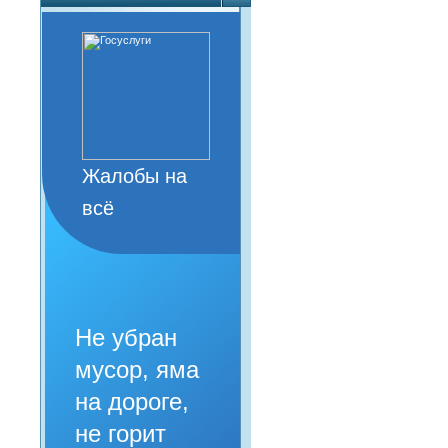
Жалобы на
всё
Не убран
мусор, яма
на дороге,
не горит