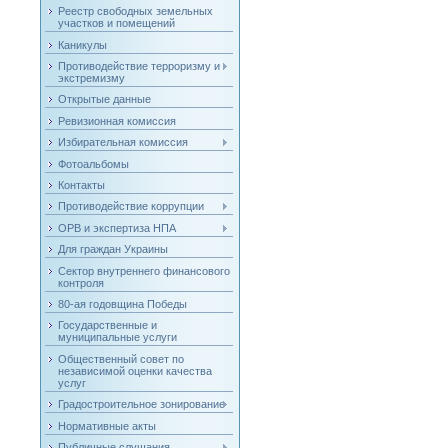
Реестр свободных земельных
участков и помещений
Каникулы
Противодействие терроризму и
экстремизму
Открытые данные
Ревизионная комиссия
Избирательная комиссия
Фотоальбомы
Контакты
Противодействие коррупции
ОРВ и экспертиза НПА
Для граждан Украины
Сектор внутреннего финансового
контроля
80-ая годовщина Победы
Государственные и
муниципальные услуги
Общественный совет по
независимой оценки качества
услуг
Градостроительное зонирование
Нормативные акты
Публичные слушания