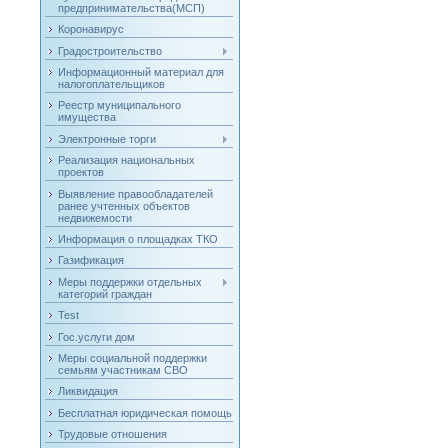
предпринимательства(МСП)
Коронавирус
Градостроительство
Информационный материал для
налогоплательщиков
Реестр муниципального
имущества
Электронные торги
Реализация национальных
проектов
Выявление правообладателей
ранее учтенных объектов
недвижемости
Информация о площадках ТКО
Газификация
Меры поддержки отдельных
категорий граждан
Test
Гос.услуги дом
Меры социальной поддержки
семьям участникам СВО
Ликвидация
Бесплатная юридическая помощь
Трудовые отношения