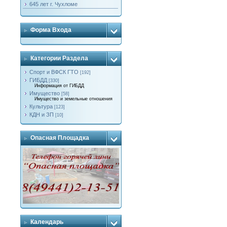
645 лет г. Чухломе
Форма Входа
Категории Раздела
Спорт и ВФСК ГТО
[192]
ГИБДД
[330]
Информация от ГИБДД
Имущество
[58]
Имущество и земельные отношения
Культура
[123]
КДН и ЗП
[10]
Опасная Площадка
Календарь