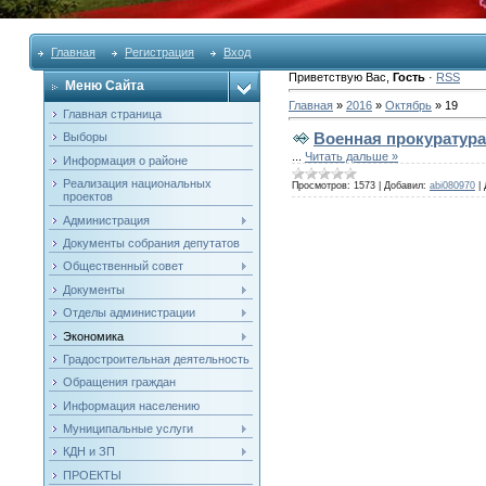
Главная
Регистрация
Вход
Приветствую Вас
,
Гость
·
RSS
Меню Сайта
Главная
»
2016
»
Октябрь
»
19
Главная страница
Военная прокуратура
Выборы
...
Читать дальше »
Информация о районе
Реализация национальных
Просмотров:
1573
|
Добавил:
abi080970
|
проектов
Администрация
Документы собрания депутатов
Общественный совет
Документы
Отделы администрации
Экономика
Градостроительная деятельность
Обращения граждан
Информация населению
Муниципальные услуги
КДН и ЗП
ПРОЕКТЫ