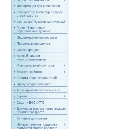
Информация для инвесторов
Калькулятор процедур в сфере
строительства
Фестиваль"Чухломская пуговка"
Ролик "Береги свои
персональные данные"
Информационные ресурсы
Персональные данные
Списки фондов
Личный кабинет
налогоплатильщика
Муниципальный контроль
Благоустройство
Защита прав потребителей
Прокуратура сообщает
Антинаркотическая комиссия
Туризм
Спорт и ВФСК ГТО
Досуговая деятельность граждан
пожилого возраста
Активное долголетие
Имущественная поддержка
субъектов малого среднего