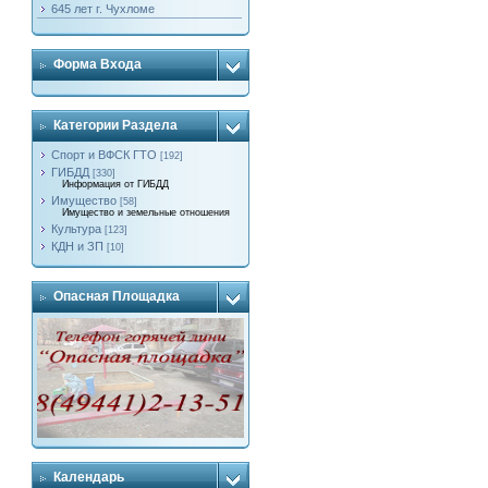
645 лет г. Чухломе
Форма Входа
Категории Раздела
Спорт и ВФСК ГТО
[192]
ГИБДД
[330]
Информация от ГИБДД
Имущество
[58]
Имущество и земельные отношения
Культура
[123]
КДН и ЗП
[10]
Опасная Площадка
Календарь