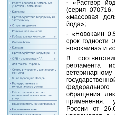
- «Раствор йо
Реестр свободных земельных
участков и помещений
(серия 070716,
Каникулы
«массовая дол
Противодействие терроризму и
экстремизму
йода»;
Открытые данные
Ревизионная комиссия
- «Новокаин 0,
Избирательная комиссия
срок годности 
Фотоальбомы
новокаина» и «
Контакты
Противодействие коррупции
В соответств
ОРВ и экспертиза НПА
регламента и
Для граждан Украины
Сектор внутреннего финансового
ветеринарн
контроля
государстве
80-ая годовщина Победы
Государственные и
федерального
муниципальные услуги
Общественный совет по
обращения лек
независимой оценки качества
услуг
применения, 
Градостроительное зонирование
России от 26.
Нормативные акты
Публичные слушания