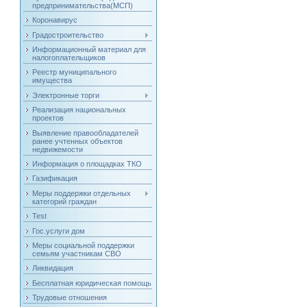
предпринимательства(МСП)
Коронавирус
Градостроительство
Информационный материал для
налогоплательщиков
Реестр муниципального
имущества
Электронные торги
Реализация национальных
проектов
Выявление правообладателей
ранее учтенных объектов
недвижемости
Информация о площадках ТКО
Газификация
Меры поддержки отдельных
категорий граждан
Test
Гос.услуги дом
Меры социальной поддержки
семьям участникам СВО
Ликвидация
Бесплатная юридическая помощь
Трудовые отношения