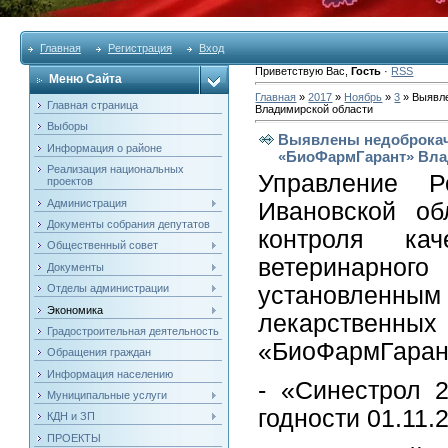
Главная
Регистрация
Вход
Приветствую Вас
,
Гость
·
RSS
Меню Сайта
Главная
»
2017
»
Ноябрь
»
3
» Выявл
Главная страница
Владимирской области
Выборы
Выявлены недоброкач
Информация о районе
«БиоФармГарант» Вла
Реализация национальных
Управление Р
проектов
Администрация
Ивановской об
Документы собрания депутатов
контроля ка
Общественный совет
ветеринарного
Документы
Отделы администрации
установленн
Экономика
лекарственн
Градостроительная деятельность
«БиоФармГаран
Обращения граждан
Информация населению
- «Синестрол 
Муниципальные услуги
годности 01.11.
КДН и ЗП
ПРОЕКТЫ