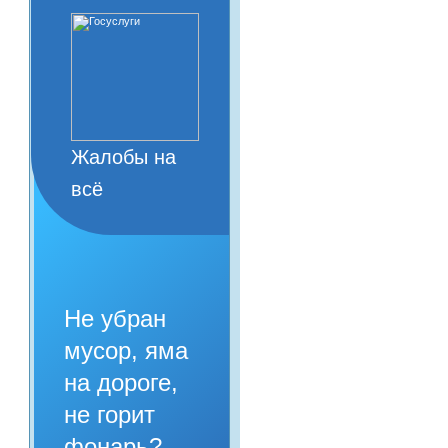
Жалобы на
всё
Не убран
мусор, яма
на дороге,
не горит
фонарь?