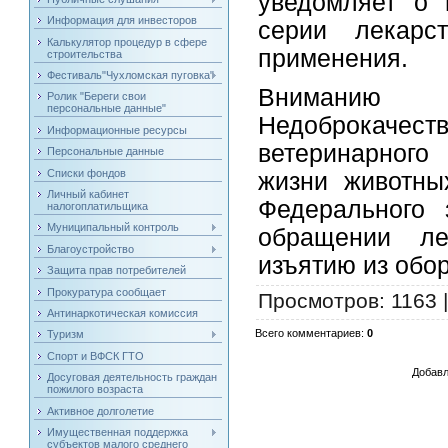
уведомляет о 
Информация для инвесторов
серии лекарст
Калькулятор процедур в сфере
применения.
строительства
Фестиваль"Чухломская пуговка"
Вниманию 
Ролик "Береги свои
персональные данные"
Недоброкачес
Информационные ресурсы
ветеринарного
Персональные данные
Списки фондов
жизни животны
Личный кабинет
Федерального
налогоплатильщика
Муниципальный контроль
обращении ле
Благоустройство
изъятию из обо
Защита прав потребителей
Прокуратура сообщает
Просмотров
: 1163 
Антинаркотическая комиссия
Всего комментариев
:
0
Туризм
Спорт и ВФСК ГТО
Добавл
Досуговая деятельность граждан
пожилого возраста
Активное долголетие
Имущественная поддержка
субъектов малого среднего