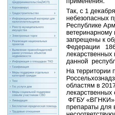
применения.
предпринимательства(МСП)
Коронавирус
Так, с 1 декабр
Градостроительство
небезопасных п
Информационный материал для
налогоплательщиков
Республике Арм
Реестр муниципального
имущества
ветеринарному 
Электронные торги
запрещены к об
Реализация национальных
проектов
Федерации 186
Выявление правообладателей
лекарственных 
ранее учтенных объектов
недвижемости
данной респуб
Информация о площадках ТКО
Газификация
На территории 
Меры поддержки отдельных
категорий граждан
Россельхознадз
Test
областям в 201
Гос.услуги дом
лекарственных 
Меры социальной поддержки
семьям участникам СВО
ФГБУ «ВГНКИ» г
Ликвидация
препараты для 
Бесплатная юридическая помощь
Трудовые отношения
несоответствую