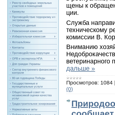
Реестр свободных земельных
щены к об­ра­щен
участков и помещений
ции.
Каникулы
Противодействие терроризму и
экстремизму
Служба направи
Открытые данные
техническому р
Ревизионная комиссия
комиссии В. Ко
Избирательная комиссия
Фотоальбомы
Вниманию хозяй
Контакты
Недоброкачеств
Противодействие коррупции
ОРВ и экспертиза НПА
ветеринарного 
Для граждан Украины
дальше »
Сектор внутреннего финансового
контроля
80-ая годовщина Победы
Просмотров:
1084
Государственные и
муниципальные услуги
(0)
Общественный совет по
независимой оценки качества
услуг
Природоо
Градостроительное зонирование
Нормативные акты
сообщает
Публичные слушания