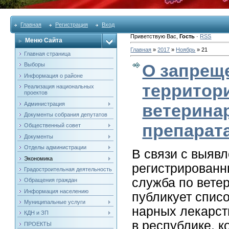
Главная
Регистрация
Вход
Приветствую Вас
,
Гость
·
RSS
Меню Сайта
Главная
»
2017
»
Ноябрь
»
21
Главная страница
О запрещ
Выборы
Информация о районе
территори
Реализация национальных
проектов
Администрация
ветерина
Документы собрания депутатов
препарат
Общественный совет
Документы
Отделы администрации
В свя­зи с вы­яв­
Экономика
регис­три­рован­
Градостроительная деятельность
служ­ба по ве­тер
Обращения граждан
Информация населению
пуб­ли­ку­ет спи­
Муниципальные услуги
нар­ных ле­карс­т
КДН и ЗП
в рес­публи­ке, к
ПРОЕКТЫ