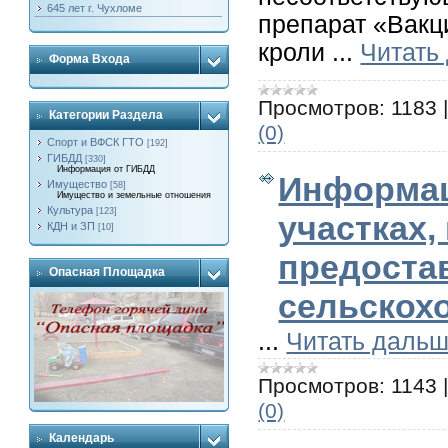
645 лет г. Чухломе
препарат «Вакц
кроли
...
Читать
Форма Входа
Просмотров:
1183
Категории Раздела
(0)
Спорт и ВФСК ГТО
[192]
ГИБДД
[330]
Информация от ГИБДД
Информац
Имущество
[58]
Имущество и земельные отношения
Культура
[123]
участках,
КДН и ЗП
[10]
предоста
Опасная Площадка
сельскох
...
Читать дальш
Просмотров:
1143
(0)
Календарь