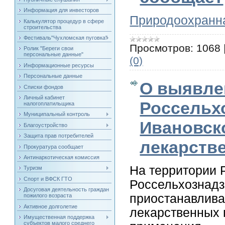
Информация для инвесторов
Природоохранна
Калькулятор процедур в сфере
строительства
Фестиваль"Чухломская пуговка"
Просмотров:
1068
Ролик "Береги свои
персональные данные"
(0)
Информационные ресурсы
Персональные данные
О выявле
Списки фондов
Личный кабинет
Россельх
налогоплатильщика
Муниципальный контроль
Ивановск
Благоустройство
Защита прав потребителей
лекарстве
Прокуратура сообщает
Антинаркотическая комиссия
На территории 
Туризм
Спорт и ВФСК ГТО
Россельхознадз
Досуговая деятельность граждан
приостанавлива
пожилого возраста
Активное долголетие
лекарственных 
Имущественная поддержка
субъектов малого среднего