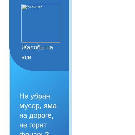
Жалобы на
всё
Не убран
мусор, яма
на дороге,
не горит
фонарь?