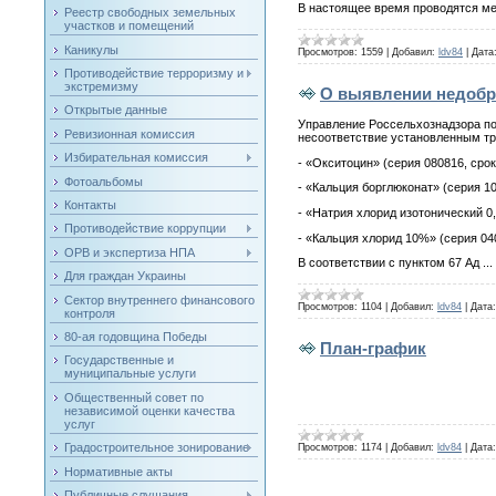
В настоящее время проводятся ме
Реестр свободных земельных
участков и помещений
Каникулы
Просмотров:
1559
|
Добавил:
ldv84
|
Дата
Противодействие терроризму и
экстремизму
О выявлении недобр
Открытые данные
Управление Россельхознадзора по
Ревизионная комиссия
несоответствие установленным 
Избирательная комиссия
- «Окситоцин» (серия 080816, срок
Фотоальбомы
- «Кальция борглюконат» (серия 10
Контакты
- «Натрия хлорид изотонический 0
Противодействие коррупции
- «Кальция хлорид 10%» (серия 04
ОРВ и экспертиза НПА
В соответствии с пунктом 67 Ад
...
Для граждан Украины
Сектор внутреннего финансового
Просмотров:
1104
|
Добавил:
ldv84
|
Дата:
контроля
80-ая годовщина Победы
План-график
Государственные и
муниципальные услуги
Общественный совет по
независимой оценки качества
услуг
Градостроительное зонирование
Просмотров:
1174
|
Добавил:
ldv84
|
Дата:
Нормативные акты
Публичные слушания