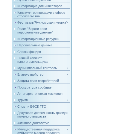
Информация для инвесторов
Калькулятор процедур в сфере
строительства
Фестиваль"Чухломская пуговка"
Ролик "Береги свои
персональные данные"
Информационные ресурсы
Персональные данные
Списки фондов
Личный кабинет
налогоплатильщика
Муниципальный контроль
Благоустройство
Защита прав потребителей
Прокуратура сообщает
Антинаркотическая комиссия
Туризм
Спорт и ВФСК ГТО
Досуговая деятельность граждан
пожилого возраста
Активное долголетие
Имущественная поддержка
субъектов малого среднего