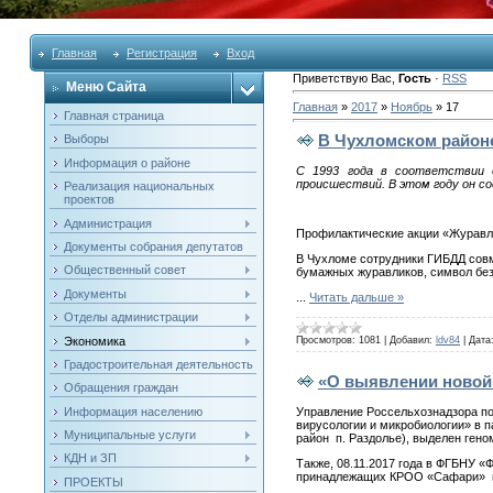
Главная
Регистрация
Вход
Приветствую Вас
,
Гость
·
RSS
Меню Сайта
Главная
»
2017
»
Ноябрь
»
17
Главная страница
В Чухломском районе
Выборы
Информация о районе
С 1993 года в соответствии 
происшествий. В этом году он с
Реализация национальных
проектов
Администрация
Профилактические акции «Журавли
Документы собрания депутатов
В Чухломе сотрудники ГИБДД совме
Общественный совет
бумажных журавликов, символ без
Документы
...
Читать дальше »
Отделы администрации
Экономика
Просмотров:
1081
|
Добавил:
ldv84
|
Дата
Градостроительная деятельность
«О выявлении новой 
Обращения граждан
Информация населению
Управление Россельхознадзора по
вирусологии и микробиологии» в п
Муниципальные услуги
район п. Раздолье), выделен ген
КДН и ЗП
Также, 08.11.2017 года в ФГБНУ «
принадлежащих КРОО «Сафари» и О
ПРОЕКТЫ