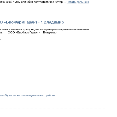
иканской чумы свиней в соответствии с Ветер
...
Читать дальше »
О «БиоФармГарант» г. Владимир
ва лекарственных средств для ветеринарного применения выявлено
ства ООО «БиоФармГарант» г. Владимир:
;
ртии Чухломского муниципального района