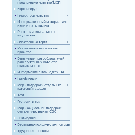
предпринимательства(МСП)
Коронавирус
Градостроительство
Информационный материал для
налогоплательщиков
Реестр муниципального
имущества
Электронные торги
Реализация национальных
проектов
Выявление правообладателей
ранее учтенных объектов
недвижемости
Информация о площадках ТКО
Газификация
Меры поддержки отдельных
категорий граждан
Test
Гос.услуги дом
Меры социальной поддержки
семьям участникам СВО
Ликвидация
Бесплатная юридическая помощь
Трудовые отношения