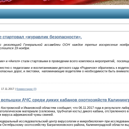
 стартовал «журавлик безопасности».
с резолюцией Генеральной ассамблеи ООН каждое третье воскресение нояб
остоится 19 ноября.
к» и «Ангел» стали стартовыми в проведении всего комплекса мероприятий, посвящ
стно с педагогами и воспитанниками детского сада «Родничок» обратились к водител
опасных дорог, и листовки, напоминающие водителям о необходимости быть внимате
:
17.11.2017
|
Комментарии (0)
вспышки АЧС среди диких кабанов охотхозяйств Калининг
 Костромской и Ивановской областям сообщает, что 06.11.2017 года в результате 
атологическом материале (селезенка, трубчатая кость) дикого кабана, отстреленного
ом вируса африканской чумы свиней.
Федеральный исследовательский центр вирусологии и микробиологии» при исследовани
ктябрьскому охотхозяйству Багратионовского района, Калининградской области вы