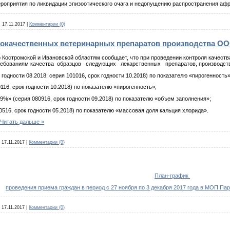
роприятия по ликвидации эпизоотического очага и недопущению распространения афр
:
17.11.2017
|
Комментарии (0)
окачественных ветеринарных препаратов производства ОО
 Костромской и Ивановской областям сообщает, что при проведении контроля качест
требованиям качества образцов следующих лекарственных препаратов, производ
 годности 08.2018; серия 101016, срок годности 10.2018) по показателю «пирогенность»
116, срок годности 10.2018) по показателю «пирогенность»;
,9%» (серия 080916, срок годности 09.2018) по показателю «объем заполнения»;
0516, срок годности 05.2018) по показателю «массовая доля кальция хлорида».
Читать дальше »
17.11.2017
|
Комментарии (0)
План-график
проведения приема граждан в период с 27 ноября по 3 декабря 2017 года в МОП Па
17.11.2017
|
Комментарии (0)