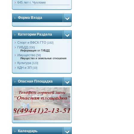
645 лет г. Чухломе
Форма Входа
Категории Раздела
Спорт и ВФСК ГТО
[192]
ГИБДД
[330]
Информация от ГИБДД
Имущество
[58]
Имущество и земельные отношения
Культура
[123]
КДН и ЗП
[10]
Опасная Площадка
Календарь