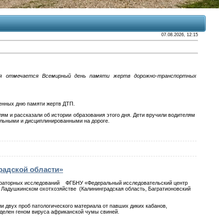
07.08.2026, 12:15
ря отмечается Всемирный день памяти жертв дорожно-транспортных
енных дню памяти жертв ДТП.
ям и рассказали об истории образования этого дня. Дети вручили водителям
льными и дисциплинированными на дороге.
радской области»
лабораторных исследований ФГБНУ «Федеральный исследовательский центр
 в Ладушкинском охотхозяйстве (Калининградская область, Багратионовский
и двух проб патологического материала от павших диких кабанов,
делен геном вируса африканской чумы свиней.