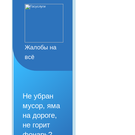
Жалобы на
всё
Не убран
мусор, яма
на дороге,
не горит
фонарь?