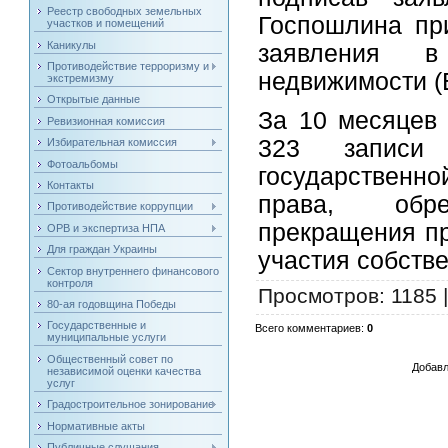
Реестр свободных земельных
Госпошлина при
участков и помещений
Каникулы
заявления в
Противодействие терроризму и
недвижимости (
экстремизму
Открытые данные
За 10 месяцев
Ревизионная комиссия
323 записи
Избирательная комиссия
Фотоальбомы
государственн
Контакты
права, обре
Противодействие коррупции
прекращения пр
ОРВ и экспертиза НПА
Для граждан Украины
участия собств
Сектор внутреннего финансового
контроля
Просмотров
: 1185 
80-ая годовщина Победы
Государственные и
Всего комментариев
:
0
муниципальные услуги
Общественный совет по
Добавл
независимой оценки качества
услуг
Градостроительное зонирование
Нормативные акты
Публичные слушания