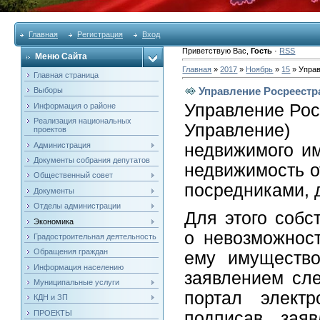
Главная
Регистрация
Вход
Приветствую Вас
,
Гость
·
RSS
Меню Сайта
Главная
»
2017
»
Ноябрь
»
15
» Управ
Главная страница
Управление Росреестр
Выборы
Управление Рос
Информация о районе
Реализация национальных
Управление)
проектов
Администрация
недвижимого и
Документы собрания депутатов
недвижимость о
Общественный совет
посредниками, 
Документы
Отделы администрации
Для этого собс
Экономика
о невозможнос
Градостроительная деятельность
Обращения граждан
ему имущество
Информация населению
заявлением сл
Муниципальные услуги
портал электро
КДН и ЗП
ПРОЕКТЫ
подписав заяв