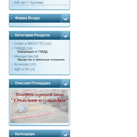
645 лет г. Чухломе
Форма Входа
Категории Раздела
Спорт и ВФСК ГТО
[192]
ГИБДД
[330]
Информация от ГИБДД
Имущество
[58]
Имущество и земельные отношения
Культура
[123]
КДН и ЗП
[10]
Опасная Площадка
Календарь