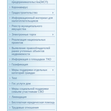
предпринимательства(МСП)
Коронавирус
Градостроительство
Информационный материал для
налогоплательщиков
Реестр муниципального
имущества
Электронные торги
Реализация национальных
проектов
Выявление правообладателей
ранее учтенных объектов
недвижемости
Информация о площадках ТКО
Газификация
Меры поддержки отдельных
категорий граждан
Test
Гос.услуги дом
Меры социальной поддержки
семьям участникам СВО
Ликвидация
Бесплатная юридическая помощь
Трудовые отношения