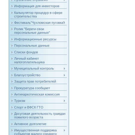
Информация для инвесторов
Калькулятор процедур в сфере
строительства
Фестиваль"Чухломская пуговка"
Ролик "Береги свои
персональные данные"
Информационные ресурсы
Персональные данные
Списки фондов
Личный кабинет
налогоплатильщика
Муниципальный контроль
Благоустройство
Защита прав потребителей
Прокуратура сообщает
Антинаркотическая комиссия
Туризм
Спорт и ВФСК ГТО
Досуговая деятельность граждан
пожилого возраста
Активное долголетие
Имущественная поддержка
субъектов малого среднего