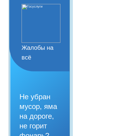
Жалобы на
всё
Не убран
мусор, яма
на дороге,
не горит
фонарь?