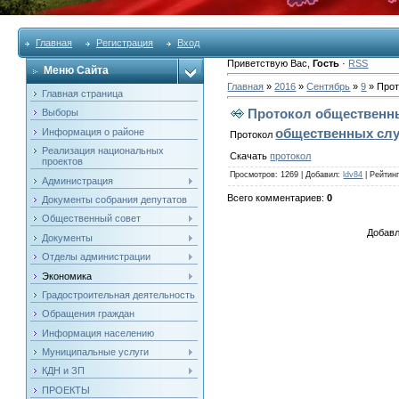
Главная
Регистрация
Вход
Приветствую Вас
,
Гость
·
RSS
Меню Сайта
Главная
»
2016
»
Сентябрь
»
9
» Прот
Главная страница
Протокол общественн
Выборы
общественных сл
Информация о районе
Протокол
Реализация национальных
Скачать
протокол
проектов
Просмотров
: 1269 |
Добавил
:
ldv84
|
Рейтин
Администрация
Всего комментариев
:
0
Документы собрания депутатов
Общественный совет
Добавл
Документы
Отделы администрации
Экономика
Градостроительная деятельность
Обращения граждан
Информация населению
Муниципальные услуги
КДН и ЗП
ПРОЕКТЫ