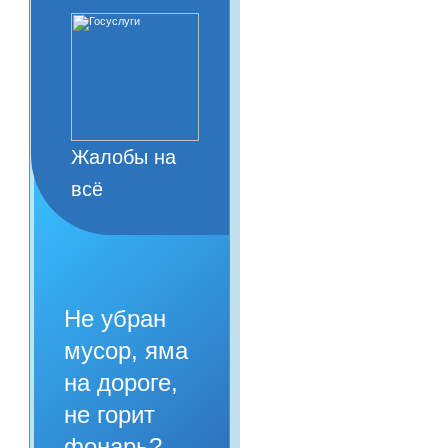
Жалобы на
всё
Не убран
мусор, яма
на дороге,
не горит
фонарь?