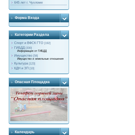
645 лет г. Чухломе
Форма Входа
Категории Раздела
Спорт и ВФСК ГТО
[192]
ГИБДД
[330]
Информация от ГИБДД
Имущество
[58]
Имущество и земельные отношения
Культура
[123]
КДН и ЗП
[10]
Опасная Площадка
Календарь