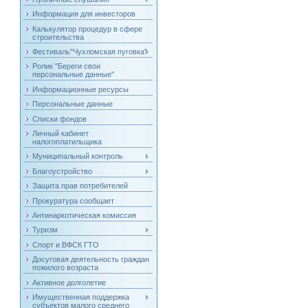
Информация для инвесторов
Калькулятор процедур в сфере
строительства
Фестиваль"Чухломская пуговка"
Ролик "Береги свои
персональные данные"
Информационные ресурсы
Персональные данные
Списки фондов
Личный кабинет
налогоплатильщика
Муниципальный контроль
Благоустройство
Защита прав потребителей
Прокуратура сообщает
Антинаркотическая комиссия
Туризм
Спорт и ВФСК ГТО
Досуговая деятельность граждан
пожилого возраста
Активное долголетие
Имущественная поддержка
субъектов малого среднего