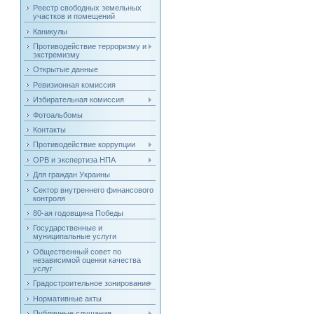
Реестр свободных земельных
участков и помещений
Каникулы
Противодействие терроризму и
экстремизму
Открытые данные
Ревизионная комиссия
Избирательная комиссия
Фотоальбомы
Контакты
Противодействие коррупции
ОРВ и экспертиза НПА
Для граждан Украины
Сектор внутреннего финансового
контроля
80-ая годовщина Победы
Государственные и
муниципальные услуги
Общественный совет по
независимой оценки качества
услуг
Градостроительное зонирование
Нормативные акты
Публичные слушания