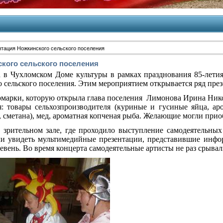
тация Ножкинского сельского поселения
кого сельского поселения
 в Чухломском Доме культуры в рамках празднования 85-летия
сельского поселения. Этим мероприятием открывается ряд презе
рмарки, которую открыла глава поселения
Лимонова Ирина Нико
я: товары сельхозпроизводителя (куриные и гусиные яйца, а
, сметана), мед, ароматная копченая рыба. Желающие могли при
 зрительном зале, где проходило выступление самодеятельны
ли увидеть мультимедийные презентации, представившие инфо
ревень. Во время концерта самодеятельные артисты не раз срыва