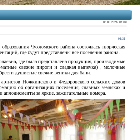
06.08.2026, 01:09
08:36
 образования Чухломского района состоялась творческая
нтаций, где будут представлены все поселения района.
лаевна, где была представлена продукция, производимые
роматные свежие пироги и сладкая выпечка) , молочные
обрести душистые свежие веники для бани.
х артистов Ножкинского и Федоровского сельских домов
рмацию об организациях поселения, славных земляках и
ли аплодисменты за яркие, зажигательные номера.