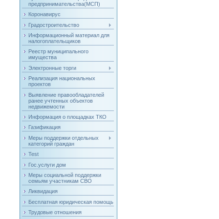
предпринимательства(МСП)
Коронавирус
Градостроительство
Информационный материал для
налогоплательщиков
Реестр муниципального
имущества
Электронные торги
Реализация национальных
проектов
Выявление правообладателей
ранее учтенных объектов
недвижемости
Информация о площадках ТКО
Газификация
Меры поддержки отдельных
категорий граждан
Test
Гос.услуги дом
Меры социальной поддержки
семьям участникам СВО
Ликвидация
Бесплатная юридическая помощь
Трудовые отношения