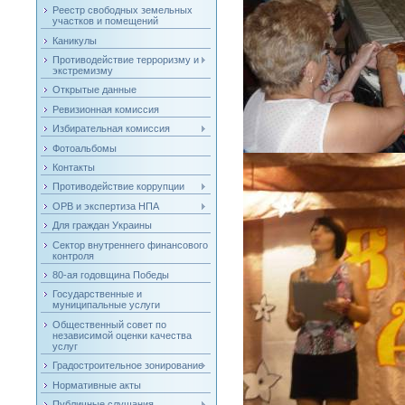
Реестр свободных земельных
участков и помещений
Каникулы
Противодействие терроризму и
экстремизму
Открытые данные
Ревизионная комиссия
Избирательная комиссия
Фотоальбомы
Контакты
Противодействие коррупции
ОРВ и экспертиза НПА
Для граждан Украины
Сектор внутреннего финансового
контроля
80-ая годовщина Победы
Государственные и
муниципальные услуги
Общественный совет по
независимой оценки качества
услуг
Градостроительное зонирование
Нормативные акты
Публичные слушания