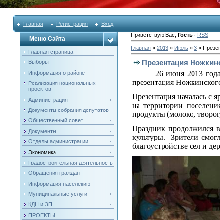
Главная
Регистрация
Вход
Приветствую Вас
,
Гость
·
RSS
Меню Сайта
Главная
»
2013
»
Июль
»
3
» Презен
Главная страница
Презентация Ножкинс
Выборы
26 июня 2013 года
Информация о районе
презентация Ножкинского 
Реализация национальных
проектов
Презентация началась с я
Администрация
на территории поселени
Документы собрания депутатов
продукты (молоко, творог
Общественный совет
Праздник продолжился в
Документы
культуры.
Зрители смог
Отделы администрации
благоустройстве сел и де
Экономика
Градостроительная деятельность
Обращения граждан
Информация населению
Муниципальные услуги
КДН и ЗП
ПРОЕКТЫ