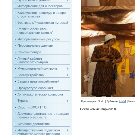
Информация для инвесторов
Калькулятор процедур в сфере
строительства
Фестиваль"Чухломская пуговка"
Ролик "Береги свои
персональные данные"
Информационные ресурсы
Персональные данные
Списки фондов
Личный кабинет
налогоплатильщика
Муниципальный контроль
Благоустройство
Защита прав потребителей
Прокуратура сообщает
Антинаркотическая комиссия
Туризм
Просмотров
: 3343 |
Добавил
:
ldv84
|
Рейт
Спорт и ВФСК ГТО
Всего комментариев
:
0
Досуговая деятельность граждан
пожилого возраста
Активное долголетие
Имущественная поддержка
субъектов малого среднего