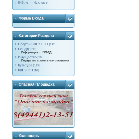
645 лет г. Чухломе
Форма Входа
Категории Раздела
Спорт и ВФСК ГТО
[192]
ГИБДД
[330]
Информация от ГИБДД
Имущество
[58]
Имущество и земельные отношения
Культура
[123]
КДН и ЗП
[10]
Опасная Площадка
Календарь