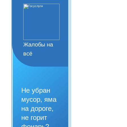
Жалобы на
всё
Не убран
мусор, яма
на дороге,
не горит
фонарь?