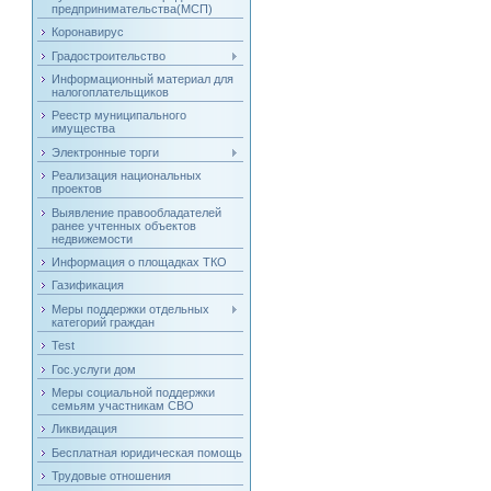
предпринимательства(МСП)
Коронавирус
Градостроительство
Информационный материал для
налогоплательщиков
Реестр муниципального
имущества
Электронные торги
Реализация национальных
проектов
Выявление правообладателей
ранее учтенных объектов
недвижемости
Информация о площадках ТКО
Газификация
Меры поддержки отдельных
категорий граждан
Test
Гос.услуги дом
Меры социальной поддержки
семьям участникам СВО
Ликвидация
Бесплатная юридическая помощь
Трудовые отношения