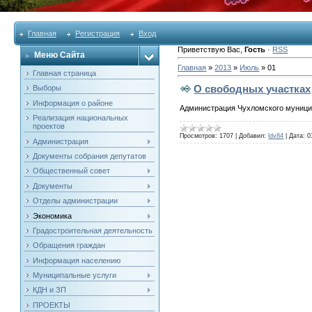
Главная
Регистрация
Вход
Приветствую Вас
,
Гость
·
RSS
Меню Сайта
Главная
»
2013
»
Июль
»
01
Главная страница
О свободных участках
Выборы
Информация о районе
Администрация
Чухломского
муници
Реализация национальных
проектов
Просмотров:
1707
|
Добавил:
ldv84
|
Дата:
0
Администрация
Документы собрания депутатов
Общественный совет
Документы
Отделы администрации
Экономика
Градостроительная деятельность
Обращения граждан
Информация населению
Муниципальные услуги
КДН и ЗП
ПРОЕКТЫ