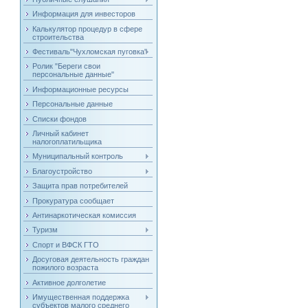
Информация для инвесторов
Калькулятор процедур в сфере
строительства
Фестиваль"Чухломская пуговка"
Ролик "Береги свои
персональные данные"
Информационные ресурсы
Персональные данные
Списки фондов
Личный кабинет
налогоплатильщика
Муниципальный контроль
Благоустройство
Защита прав потребителей
Прокуратура сообщает
Антинаркотическая комиссия
Туризм
Спорт и ВФСК ГТО
Досуговая деятельность граждан
пожилого возраста
Активное долголетие
Имущественная поддержка
субъектов малого среднего