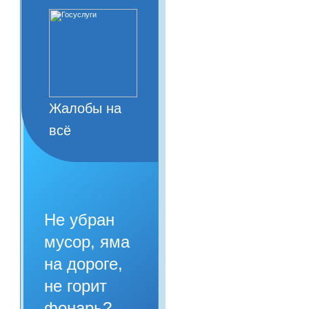
Жалобы на
всё
Не убран
мусор, яма
на дороге,
не горит
фонарь?