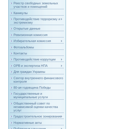
Реестр свободных земельных
участков и помещений
Каникулы
Противодействие терроризму и
экстремизму
Открытые данные
Ревизионная комиссия
Избирательная комиссия
Фотоальбомы
Контакты
Противодействие коррупции
ОРВ и экспертиза НПА
Для граждан Украины
Сектор внутреннего финансового
контроля
80-ая годовщина Победы
Государственные и
муниципальные услуги
Общественный совет по
независимой оценки качества
услуг
Градостроительное зонирование
Нормативные акты
Публичные слушания