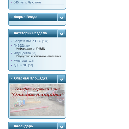
645 лет г. Чухломе
Форма Входа
Категории Раздела
Спорт и ВФСК ГТО
[192]
ГИБДД
[330]
Информация от ГИБДД
Имущество
[58]
Имущество и земельные отношения
Культура
[123]
КДН и ЗП
[10]
Опасная Площадка
Календарь