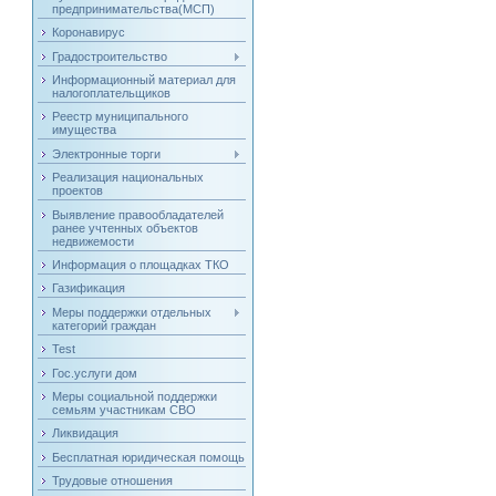
предпринимательства(МСП)
Коронавирус
Градостроительство
Информационный материал для
налогоплательщиков
Реестр муниципального
имущества
Электронные торги
Реализация национальных
проектов
Выявление правообладателей
ранее учтенных объектов
недвижемости
Информация о площадках ТКО
Газификация
Меры поддержки отдельных
категорий граждан
Test
Гос.услуги дом
Меры социальной поддержки
семьям участникам СВО
Ликвидация
Бесплатная юридическая помощь
Трудовые отношения