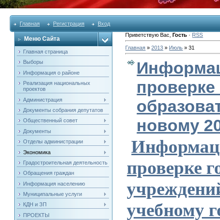
Главная
Регистрация
Вход
Приветствую Вас
,
Гость
·
RSS
Меню Сайта
Главная
»
2013
»
Июль
»
31
Главная страница
Информац
Выборы
Информация о районе
проверке
Реализация национальных
проектов
Администрация
образова
Документы собрания депутатов
новому 20
Общественный совет
Документы
Информаци
Отделы администрации
Экономика
проверке г
Градостроительная деятельность
Обращения граждан
учреждени
Информация населению
Муниципальные услуги
учебному г
КДН и ЗП
ПРОЕКТЫ