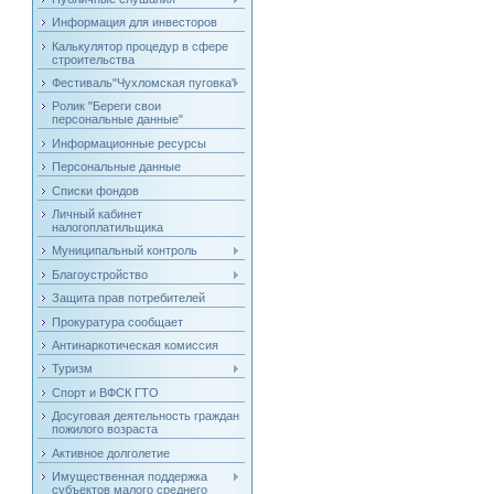
Информация для инвесторов
Калькулятор процедур в сфере
строительства
Фестиваль"Чухломская пуговка"
Ролик "Береги свои
персональные данные"
Информационные ресурсы
Персональные данные
Списки фондов
Личный кабинет
налогоплатильщика
Муниципальный контроль
Благоустройство
Защита прав потребителей
Прокуратура сообщает
Антинаркотическая комиссия
Туризм
Спорт и ВФСК ГТО
Досуговая деятельность граждан
пожилого возраста
Активное долголетие
Имущественная поддержка
субъектов малого среднего