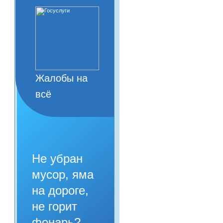
Жалобы на
всё
Не убран
мусор, яма
на дороге,
не горит
фонарь?