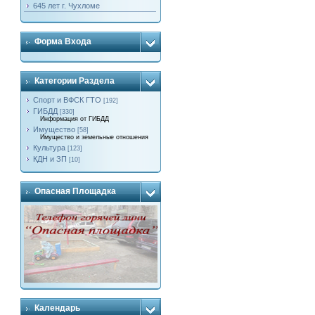
645 лет г. Чухломе
Форма Входа
Категории Раздела
Спорт и ВФСК ГТО
[192]
ГИБДД
[330]
Информация от ГИБДД
Имущество
[58]
Имущество и земельные отношения
Культура
[123]
КДН и ЗП
[10]
Опасная Площадка
Календарь