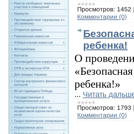
Реестр свободных земельных
участков и помещений
Просмотров:
1452
Каникулы
Комментарии (0)
Противодействие терроризму и
экстремизму
Безопасна
Открытые данные
Ревизионная комиссия
ребенка!
Избирательная комиссия
Фотоальбомы
О проведени
Контакты
Противодействие коррупции
«Безопасн
ОРВ и экспертиза НПА
Для граждан Украины
ребенка!»
Сектор внутреннего финансового
контроля
80-ая годовщина Победы
...
Читать дальш
Государственные и
муниципальные услуги
Просмотров:
1793
Общественный совет по
независимой оценки качества
Комментарии (0)
услуг
Градостроительное зонирование
Нормативные акты
Публичные слушания