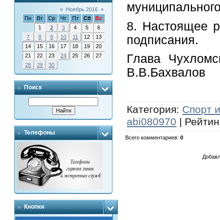
муниципального
«
Ноябрь 2016
»
Пн
Вт
Ср
Чт
Пт
Сб
Вс
8. Настоящее р
1
2
3
4
5
6
подписания.
7
8
9
10
11
12
13
14
15
16
17
18
19
20
Глава Чухл
21
22
23
24
25
26
27
28
29
30
В.В.Бахвалов
Поиск
Категория
:
Спорт 
abi080970
|
Рейтин
Телефоны
Всего комментариев
:
0
Добавл
Кнопки