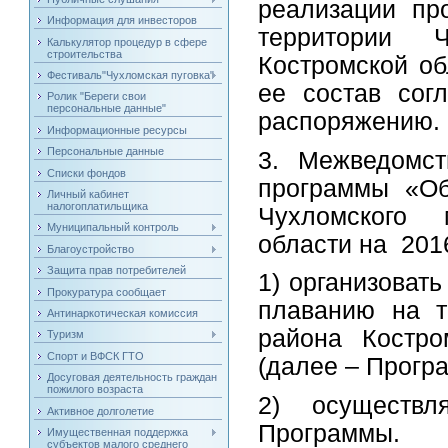
реализации пр
Информация для инвесторов
территории Ч
Калькулятор процедур в сфере
строительства
Костромской об
Фестиваль"Чухломская пуговка"
ее состав со
Ролик "Береги свои
персональные данные"
распоряжению.
Информационные ресурсы
Персональные данные
3. Межведомст
Списки фондов
программы «Об
Личный кабинет
налогоплатильщика
Чухломского 
Муниципальный контроль
области на 2016
Благоустройство
Защита прав потребителей
1) организоват
Прокуратура сообщает
плаванию на т
Антинаркотическая комиссия
района Костро
Туризм
Спорт и ВФСК ГТО
(далее – Прогр
Досуговая деятельность граждан
пожилого возраста
2) осуществл
Активное долголетие
Программы.
Имущественная поддержка
субъектов малого среднего