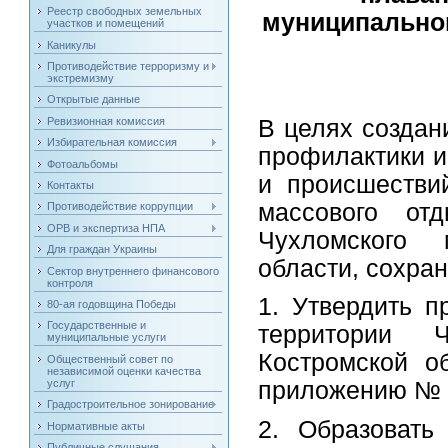
Реестр свободных земельных
муниципальног
участков и помещений
Каникулы
Противодействие терроризму и
экстремизму
Открытые данные
В целях создан
Ревизионная комиссия
Избирательная комиссия
профилактики и
Фотоальбомы
и происшестви
Контакты
массового от
Противодействие коррупции
ОРВ и экспертиза НПА
Чухломского 
Для граждан Украины
области, сохран
Сектор внутреннего финансового
контроля
1. Утвердить 
80-ая годовщина Победы
Государственные и
территории Ч
муниципальные услуги
Костромской о
Общественный совет по
независимой оценки качества
услуг
приложению № 
Градостроительное зонирование
2. Образовать
Нормативные акты
Публичные слушания