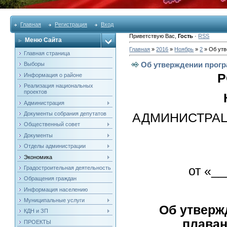
Главная
Регистрация
Вход
Приветствую Вас
,
Гость
·
RSS
Меню Сайта
Главная
»
2016
»
Ноябрь
»
2
» Об ут
Главная страница
Об утверждении прог
Выборы
Р
Информация о районе
Реализация национальных
проектов
Администрация
Документы собрания депутатов
АДМИНИСТРАЦ
Общественный совет
Документы
Отделы администрации
Экономика
от «_
Градостроительная деятельность
Обращения граждан
Информация населению
Муниципальные услуги
Об утверж
КДН и ЗП
плаван
ПРОЕКТЫ