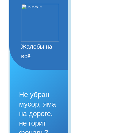
Жалобы на
всё
Не убран
мусор, яма
на дороге,
не горит
фонарь?