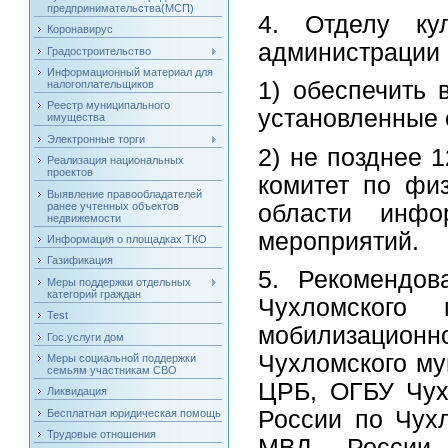
предпринимательства(МСП)
4. Отделу ку
Коронавирус
администрации 
Градостроительство
Информационный материал для
1) обеспечить
налогоплательщиков
Реестр муниципального
установленные 
имущества
Электронные торги
2) не позднее 
Реализация национальных
проектов
комитет по физ
Выявление правообладателей
ранее учтенных объектов
области инфо
недвижемости
мероприятий.
Информация о площадках ТКО
Газификация
5. Рекомендов
Меры поддержки отдельных
категорий граждан
Чухломского 
Test
мобилизационно
Гос.услуги дом
Чухломского му
Меры социальной поддержки
семьям участникам СВО
ЦРБ, ОГБУ Чу
Ликвидация
России по Чухл
Бесплатная юридическая помощь
Трудовые отношения
МВД России 