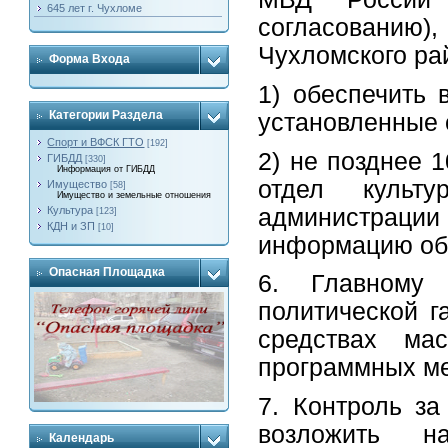
645 лет г. Чухломе
согласованию),
Чухломского ра
Форма Входа
1) обеспечить
Категории Раздела
установленные 
Спорт и ВФСК ГТО
[192]
2) не позднее 
ГИБДД
[330]
Информация от ГИБДД
отдел культ
Имущество
[58]
Имущество и земельные отношения
администрации
Культура
[123]
КДН и ЗП
[10]
информацию об
Опасная Площадка
6. Главному 
политической г
средствах ма
программных м
7. Контроль з
возложить н
Календарь