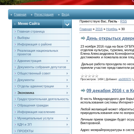
Главная
Регистрация
Вход
Приветствую Вас
,
Гость
·
RSS
Меню Сайта
Главная
»
2016
»
Ноябрь
»
30
Главная страница
День открытых двер
Выборы
Информация о районе
23 ноября 2016 года на базе ОГБ
отделом культуры, туризма, моло
Реализация национальных
Елена Александровна Ксенофонтов
проектов
достижениях и пожелала всем пл
Администрация
Дальше работа проходила по неск
Документы собрания депутатов
приняли участие представители р
Общественный совет
Просмотров:
1494
|
Добавил:
abi080970
|
Документы
Отделы администрации
09 декабря 2016 г. 
Экономика
В честь Международного дня борь
Градостроительная деятельность
использования системы Интернет
Обращения граждан
Любой желающий может обратитьс
Информация населению
природопользования или по вопро
Муниципальные услуги
Личным прием граждан будет осу
Викторовной.
КДН и ЗП
Адрес межрайпрокуратуры в систе
ПРОЕКТЫ