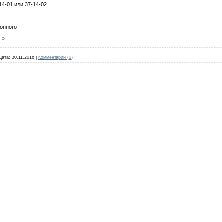
14-01 или 37-14-02.
онного
 »
Дата:
30.11.2016
|
Комментарии (0)