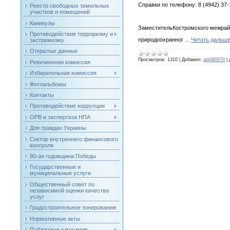
Справки по телефону: 8 (4942) 37-
Реестр свободных земельных
участков и помещений
Каникулы
ЗаместительКостромского межрай
Противодействие терроризму и
природоохранног
...
Читать дальше
экстремизму
Открытые данные
Просмотров:
1310
|
Добавил:
abi080970
|
Ревизионная комиссия
Избирательная комиссия
Фотоальбомы
Контакты
Противодействие коррупции
ОРВ и экспертиза НПА
Для граждан Украины
Сектор внутреннего финансового
контроля
80-ая годовщина Победы
Государственные и
муниципальные услуги
Общественный совет по
независимой оценки качества
услуг
Градостроительное зонирование
Нормативные акты
Публичные слушания