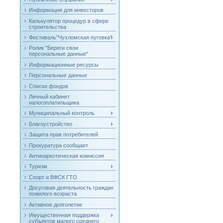
Информация для инвесторов
Калькулятор процедур в сфере
строительства
Фестиваль"Чухломская пуговка"
Ролик "Береги свои
персональные данные"
Информационные ресурсы
Персональные данные
Списки фондов
Личный кабинет
налогоплатильщика
Муниципальный контроль
Благоустройство
Защита прав потребителей
Прокуратура сообщает
Антинаркотическая комиссия
Туризм
Спорт и ВФСК ГТО
Досуговая деятельность граждан
пожилого возраста
Активное долголетие
Имущественная поддержка
субъектов малого среднего