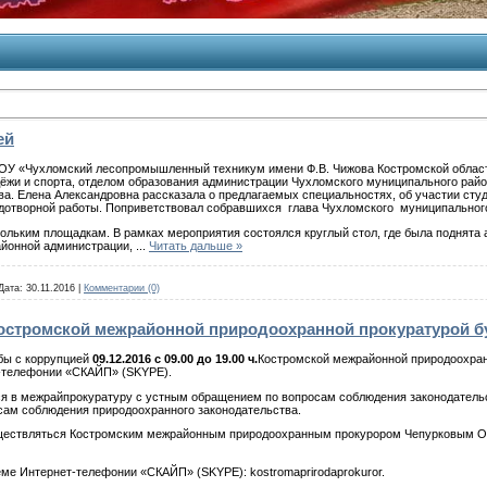
ей
ПОУ «Чухломский лесопромышленный техникум имени Ф.В. Чижова Костромской облас
дёжи и спорта, отделом образования администрации Чухломского муниципального рай
а. Елена Александровна рассказала о предлагаемых специальностях, об участии сту
одотворной работы. Поприветствовал собравшихся глава Чухломского муниципально
ольким площадкам. В рамках мероприятия состоялся круглый стол, где была поднята 
айонной администрации,
...
Читать дальше »
Дата:
30.11.2016
|
Комментарии (0)
в Костромской межрайонной природоохранной прокуратурой 
бы с коррупцией
09.12.2016 с 09.00 до 19.00 ч.
Костромской межрайонной природоохран
-телефонии «СКАЙП» (SKYPE).
я в межрайпрокуратуру с устным обращением по вопросам соблюдения законодательс
сам соблюдения природоохранного законодательства.
ществляться Костромским межрайонным природоохранным прокурором Чепурковым Ол
ме Интернет-телефонии «СКАЙП» (SKYPE): kostromaprirodaprokuror.