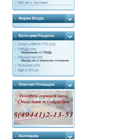
645 лет г. Чухломе
Форма Входа
Категории Раздела
Спорт и ВФСК ГТО
[192]
ГИБДД
[330]
Информация от ГИБДД
Имущество
[58]
Имущество и земельные отношения
Культура
[123]
КДН и ЗП
[10]
Опасная Площадка
Календарь