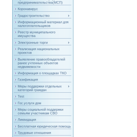
предпринимательства(МСП)
Коронавирус
Градостроительство
Информационный материал для
налогоплательщиков
Реестр муниципального
имущества
Электронные торги
Реализация национальных
проектов
Выявление правообладателей
ранее учтенных объектов
недвижемости
Информация о площадках ТКО
Газификация
Меры поддержки отдельных
категорий граждан
Test
Гос.услуги дом
Меры социальной поддержки
семьям участникам СВО
Ликвидация
Бесплатная юридическая помощь
Трудовые отношения