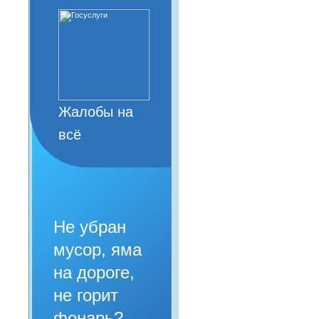
Жалобы на
всё
Не убран
мусор, яма
на дороге,
не горит
фонарь?