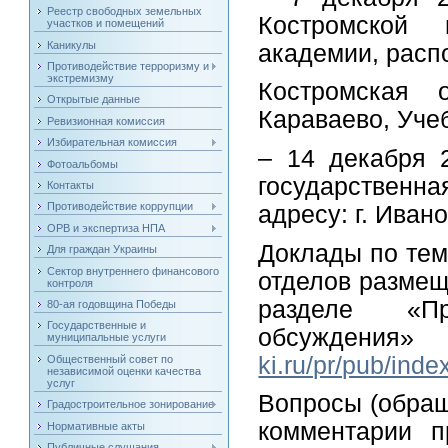
Реестр свободных земельных
Костромской г
участков и помещений
Каникулы
академии, расп
Противодействие терроризму и
экстремизму
Костромская о
Открытые данные
Караваево, Учеб
Ревизионная комиссия
Избирательная комиссия
– 14 декабря 
Фотоальбомы
государственн
Контакты
Противодействие коррупции
адресу: г. Ивано
ОРВ и экспертиза НПА
Доклады по тем
Для граждан Украины
Сектор внутреннего финансового
отделов размещ
контроля
разделе «Пр
80-ая годовщина Победы
Государственные и
обсуждения»
муниципальные услуги
ki.ru/pr/pub/inde
Общественный совет по
независимой оценки качества
услуг
Вопросы (обращ
Градостроительное зонирование
комментарии п
Нормативные акты
Публичные слушания