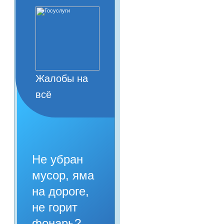
Жалобы на
всё
Не убран
мусор, яма
на дороге,
не горит
фонарь?