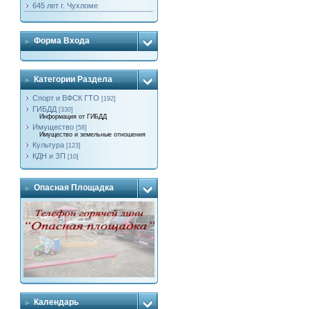
645 лет г. Чухломе
Форма Входа
Категории Раздела
Спорт и ВФСК ГТО
[192]
ГИБДД
[330]
Информация от ГИБДД
Имущество
[58]
Имущество и земельные отношения
Культура
[123]
КДН и ЗП
[10]
Опасная Площадка
Календарь