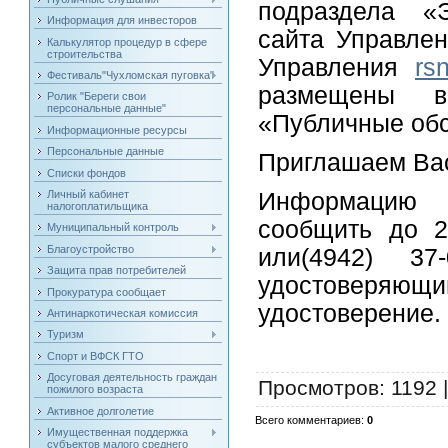
подраздела «
Информация для инвесторов
сайта Управле
Калькулятор процедур в сфере
строительства
Управления
rs
Фестиваль"Чухломская пуговка"
размещены в
Ролик "Береги свои
персональные данные"
«Публичные об
Информационные ресурсы
Персональные данные
Приглашаем Вас
Списки фондов
Информацию 
Личный кабинет
налогоплатильщика
сообщить до 2
Муниципальный контроль
Благоустройство
или(4942) 37
Защита прав потребителей
удостоверя
Прокуратура сообщает
удостоверение.
Антинаркотическая комиссия
Туризм
Спорт и ВФСК ГТО
Досуговая деятельность граждан
Просмотров
: 1192 
пожилого возраста
Активное долголетие
Всего комментариев
:
0
Имущественная поддержка
субъектов малого среднего