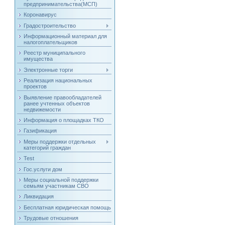
предпринимательства(МСП)
Коронавирус
Градостроительство
Информационный материал для
налогоплательщиков
Реестр муниципального
имущества
Электронные торги
Реализация национальных
проектов
Выявление правообладателей
ранее учтенных объектов
недвижемости
Информация о площадках ТКО
Газификация
Меры поддержки отдельных
категорий граждан
Test
Гос.услуги дом
Меры социальной поддержки
семьям участникам СВО
Ликвидация
Бесплатная юридическая помощь
Трудовые отношения