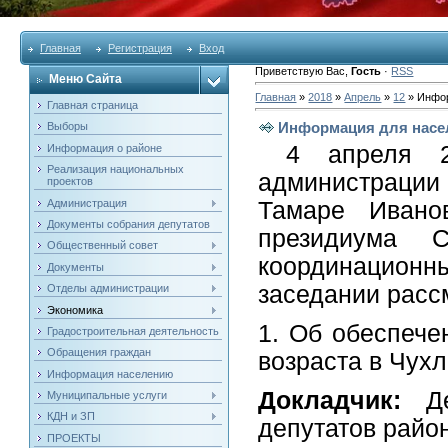
Главная
Регистрация
Вход
Приветствую Вас
,
Гость
·
RSS
Меню Сайта
Главная
»
2018
»
Апрель
»
12
» Инфор
Главная страница
Информация для насе
Выборы
4 апреля 20
Информация о районе
Реализация национальных
администрации
проектов
Администрация
Тамаре Ивано
Документы собрания депутатов
президиума С
Общественный совет
координацион
Документы
заседании расс
Отделы администрации
Экономика
1. Об обеспече
Градостроительная деятельность
Обращения граждан
возраста в Чух
Информация населению
Докладчик:
Д
Муниципальные услуги
КДН и ЗП
депутатов райо
ПРОЕКТЫ