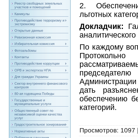
Реестр свободных земельных
2. Обеспечен
участков и помещений
льготных катего
Каникулы
Противодействие терроризму и
Докладчик:
Га
экстремизму
Открытые данные
аналитического
Ревизионная комиссия
Избирательная комиссия
По каждому воп
Фотоальбомы
Протокольн
Контакты
рассматрив
Противодействие коррупции
ОРВ и экспертиза НПА
председате
Для граждан Украины
Администрации
Сектор внутреннего финансового
контроля
дать разъясн
80-ая годовщина Победы
обеспечению б
Государственные и
муниципальные услуги
категорий.
Общественный совет по
независимой оценки качества
услуг
Градостроительное зонирование
Просмотров
: 1097 
Нормативные акты
Публичные слушания