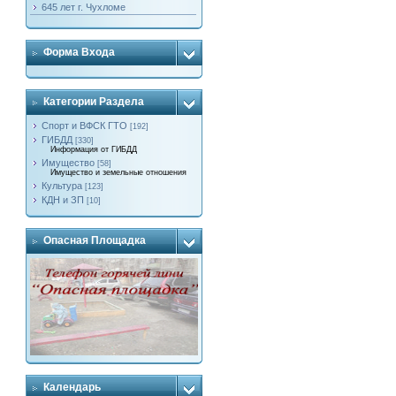
645 лет г. Чухломе
Форма Входа
Категории Раздела
Спорт и ВФСК ГТО
[192]
ГИБДД
[330]
Информация от ГИБДД
Имущество
[58]
Имущество и земельные отношения
Культура
[123]
КДН и ЗП
[10]
Опасная Площадка
Календарь