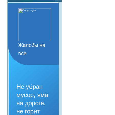
Жалобы на
всё
Не убран
мусор, яма
на дороге,
не горит