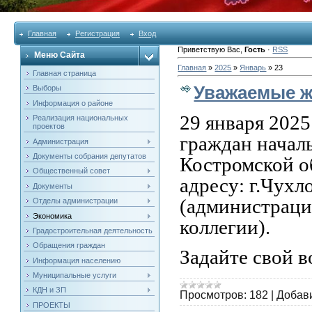
Главная
Регистрация
Вход
Приветствую Вас
,
Гость
·
RSS
Меню Сайта
Главная
»
2025
»
Январь
»
23
Главная страница
Уважаемые ж
Выборы
Информация о районе
29 января 2025
Реализация национальных
проектов
граждан начал
Администрация
Документы собрания депутатов
Костромской о
Общественный совет
адресу: г.Чухл
Документы
(администраци
Отделы администрации
Экономика
коллегии).
Градостроительная деятельность
Обращения граждан
Задайте свой 
Информация населению
Муниципальные услуги
КДН и ЗП
Просмотров:
182
|
Добав
ПРОЕКТЫ