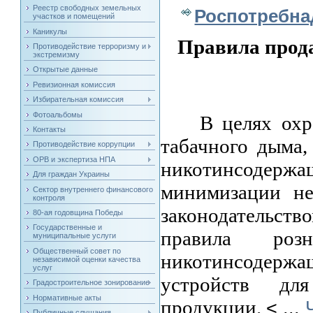
Реестр свободных земельных
Роспотребна
участков и помещений
Каникулы
Правила прод
Противодействие терроризму и
экстремизму
Открытые данные
Ревизионная комиссия
Избирательная комиссия
Фотоальбомы
В целях охраны
Контакты
табачного дыма,
Противодействие коррупции
ОРВ и экспертиза НПА
никотинсодерж
Для граждан Украины
минимизации не
Сектор внутреннего финансового
контроля
законодательств
80-ая годовщина Победы
Государственные и
правила ро
муниципальные услуги
Общественный совет по
никотинсодержа
независимой оценки качества
услуг
устройств для
Градостроительное зонирование
Нормативные акты
продукции.
<
...
Публичные слушания