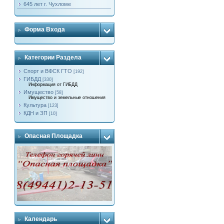
645 лет г. Чухломе
Форма Входа
Категории Раздела
Спорт и ВФСК ГТО
[192]
ГИБДД
[330]
Информация от ГИБДД
Имущество
[58]
Имущество и земельные отношения
Культура
[123]
КДН и ЗП
[10]
Опасная Площадка
Календарь