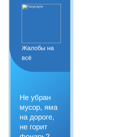
Жалобы на
всё
Не убран
мусор, яма
на дороге,
не горит
фонарь?