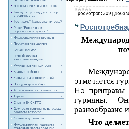
Информация для инвесторов
Калькулятор процедур в сфере
Просмотров:
209
|
Добав
строительства
Фестиваль"Чухломская пуговка"
Роспотребна
Ролик "Береги свои
персональные данные"
Международ
Информационные ресурсы
Персональные данные
по
Списки фондов
Личный кабинет
налогоплатильщика
Муниципальный контроль
Междунар
Благоустройство
Защита прав потребителей
отмечается гур
Прокуратура сообщает
Но приправы 
Антинаркотическая комиссия
Туризм
гурманы. О
Спорт и ВФСК ГТО
разнообразие 
Досуговая деятельность граждан
пожилого возраста
Активное долголетие
Что делае
Имущественная поддержка
субъектов малого среднего