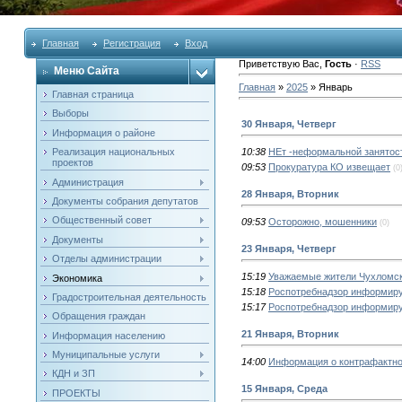
Главная
Регистрация
Вход
Приветствую Вас
,
Гость
·
RSS
Меню Сайта
Главная
»
2025
»
Январь
Главная страница
Выборы
30 Января, Четверг
Информация о районе
Реализация национальных
10:38
НЕт -неформальной занятос
проектов
09:53
Прокуратура КО извещает
(0
Администрация
28 Января, Вторник
Документы собрания депутатов
Общественный совет
09:53
Осторожно, мошенники
(0)
Документы
23 Января, Четверг
Отделы администрации
15:19
Уважаемые жители Чухломск
Экономика
15:18
Роспотребнадзор информиру
Градостроительная деятельность
15:17
Роспотребнадзор информиру
Обращения граждан
21 Января, Вторник
Информация населению
Муниципальные услуги
14:00
Информация о контрафактно
КДН и ЗП
15 Января, Среда
ПРОЕКТЫ