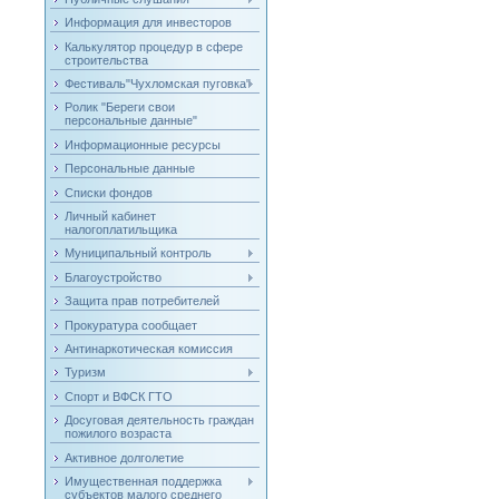
Информация для инвесторов
Калькулятор процедур в сфере
строительства
Фестиваль"Чухломская пуговка"
Ролик "Береги свои
персональные данные"
Информационные ресурсы
Персональные данные
Списки фондов
Личный кабинет
налогоплатильщика
Муниципальный контроль
Благоустройство
Защита прав потребителей
Прокуратура сообщает
Антинаркотическая комиссия
Туризм
Спорт и ВФСК ГТО
Досуговая деятельность граждан
пожилого возраста
Активное долголетие
Имущественная поддержка
субъектов малого среднего