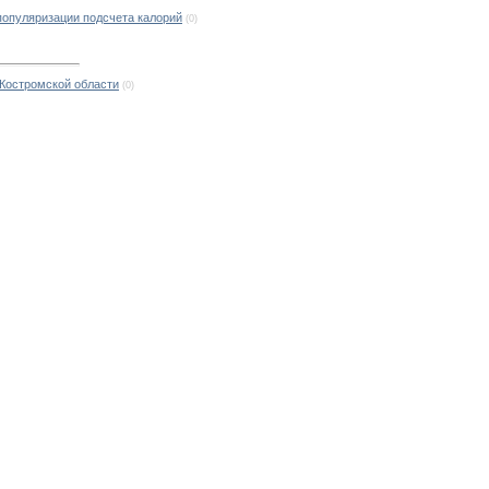
 популяризации подсчета калорий
(0)
 Костромской области
(0)