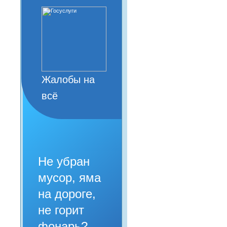
Жалобы на
всё
Не убран
мусор, яма
на дороге,
не горит
фонарь?