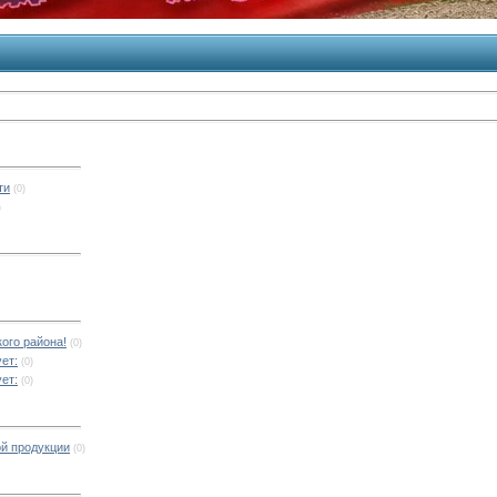
ти
(0)
)
ого района!
(0)
ет:
(0)
ет:
(0)
й продукции
(0)