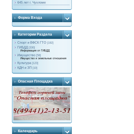
645 лет г. Чухломе
Форма Входа
Категории Раздела
Спорт и ВФСК ГТО
[192]
ГИБДД
[330]
Информация от ГИБДД
Имущество
[58]
Имущество и земельные отношения
Культура
[123]
КДН и ЗП
[10]
Опасная Площадка
Календарь