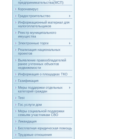
предпринимательства(МСП)
Коронавирус
Градостроительство
Информационный материал для
налогоплательщиков
Реестр муниципального
имущества
Электронные торги
Реализация национальных
проектов
Выявление правообладателей
ранее учтенных объектов
недвижемости
Информация о площадках ТКО
Газификация
Меры поддержки отдельных
категорий граждан
Test
Гос.услуги дом
Меры социальной поддержки
семьям участникам СВО
Ликвидация
Бесплатная юридическая помощь
Трудовые отношения