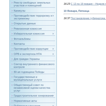
Реестр свободных земельных
16:23
С 13 по 19 января – Неделя
участков и помещений
Каникулы
10 Января, Пятница
Противодействие терроризму и
16:37
Постановление губернатора
экстремизму
Открытые данные
Ревизионная комиссия
Избирательная комиссия
Фотоальбомы
Контакты
Противодействие коррупции
ОРВ и экспертиза НПА
Для граждан Украины
Сектор внутреннего финансового
контроля
80-ая годовщина Победы
Государственные и
муниципальные услуги
Общественный совет по
независимой оценки качества
услуг
Градостроительное зонирование
Нормативные акты
Публичные слушания