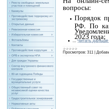
На онлайн-се
Реестр свободных земельных
вопросы:
участков и помещений
Каникулы
Порядок п
Противодействие терроризму и
экстремизму
РФ. По ка
Открытые данные
Уведомлен
Ревизионная комиссия
2023 года;
Избирательная комиссия
...
Читать дальше
Фотоальбомы
Контакты
Противодействие коррупции
Просмотров:
311
|
Добав
ОРВ и экспертиза НПА
Для граждан Украины
Сектор внутреннего финансового
контроля
80-ая годовщина Победы
Государственные и
муниципальные услуги
Общественный совет по
независимой оценки качества
услуг
Градостроительное зонирование
Нормативные акты
Публичные слушания