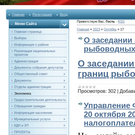
Главная
Регистрация
Вход
Приветствую Вас
,
Гость
·
RSS
Меню Сайта
Главная
»
2023
»
Октябрь
»
17
Главная страница
О заседании
Выборы
Информация о районе
рыбоводных 
Реализация национальных
проектов
О заседании
Администрация
Документы собрания депутатов
границ рыбо
Общественный совет
Документы
Отделы администрации
Просмотров:
302
|
Добав
Экономика
Градостроительная деятельность
Управление 
Обращения граждан
20 октября 2
Информация населению
Муниципальные услуги
налогоплат
КДН и ЗП
ПРОЕКТЫ