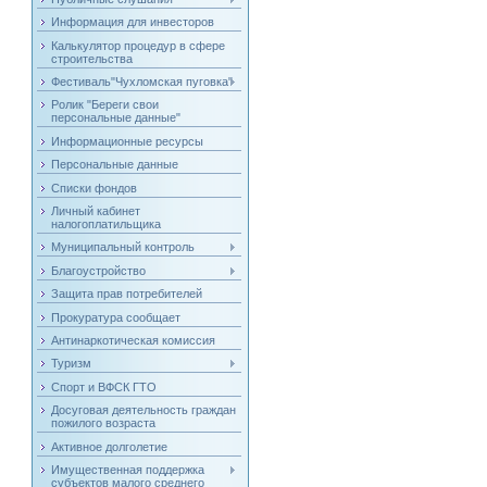
Информация для инвесторов
Калькулятор процедур в сфере
строительства
Фестиваль"Чухломская пуговка"
Ролик "Береги свои
персональные данные"
Информационные ресурсы
Персональные данные
Списки фондов
Личный кабинет
налогоплатильщика
Муниципальный контроль
Благоустройство
Защита прав потребителей
Прокуратура сообщает
Антинаркотическая комиссия
Туризм
Спорт и ВФСК ГТО
Досуговая деятельность граждан
пожилого возраста
Активное долголетие
Имущественная поддержка
субъектов малого среднего