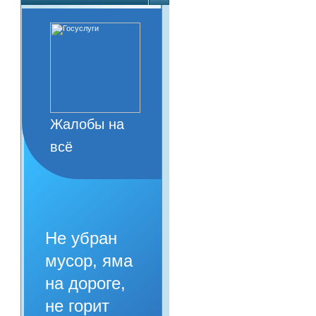
Жалобы на
всё
Не убран
мусор, яма
на дороге,
не горит