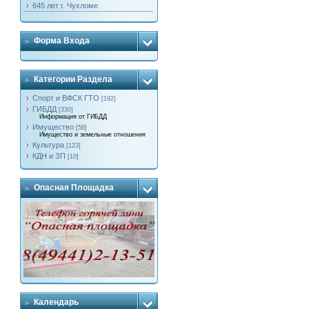
645 лет г. Чухломе
Форма Входа
Категории Раздела
Спорт и ВФСК ГТО
[192]
ГИБДД
[330]
Информация от ГИБДД
Имущество
[58]
Имущество и земельные отношения
Культура
[123]
КДН и ЗП
[10]
Опасная Площадка
Календарь