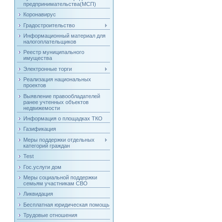
предпринимательства(МСП)
Коронавирус
Градостроительство
Информационный материал для
налогоплательщиков
Реестр муниципального
имущества
Электронные торги
Реализация национальных
проектов
Выявление правообладателей
ранее учтенных объектов
недвижемости
Информация о площадках ТКО
Газификация
Меры поддержки отдельных
категорий граждан
Test
Гос.услуги дом
Меры социальной поддержки
семьям участникам СВО
Ликвидация
Бесплатная юридическая помощь
Трудовые отношения