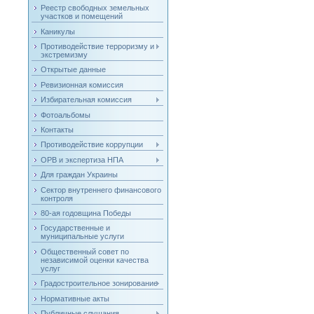
Реестр свободных земельных
участков и помещений
Каникулы
Противодействие терроризму и
экстремизму
Открытые данные
Ревизионная комиссия
Избирательная комиссия
Фотоальбомы
Контакты
Противодействие коррупции
ОРВ и экспертиза НПА
Для граждан Украины
Сектор внутреннего финансового
контроля
80-ая годовщина Победы
Государственные и
муниципальные услуги
Общественный совет по
независимой оценки качества
услуг
Градостроительное зонирование
Нормативные акты
Публичные слушания