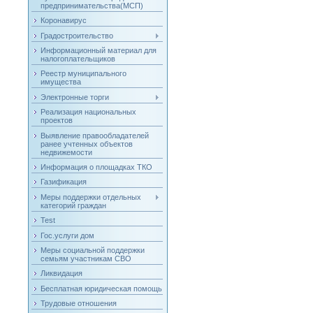
предпринимательства(МСП)
Коронавирус
Градостроительство
Информационный материал для
налогоплательщиков
Реестр муниципального
имущества
Электронные торги
Реализация национальных
проектов
Выявление правообладателей
ранее учтенных объектов
недвижемости
Информация о площадках ТКО
Газификация
Меры поддержки отдельных
категорий граждан
Test
Гос.услуги дом
Меры социальной поддержки
семьям участникам СВО
Ликвидация
Бесплатная юридическая помощь
Трудовые отношения