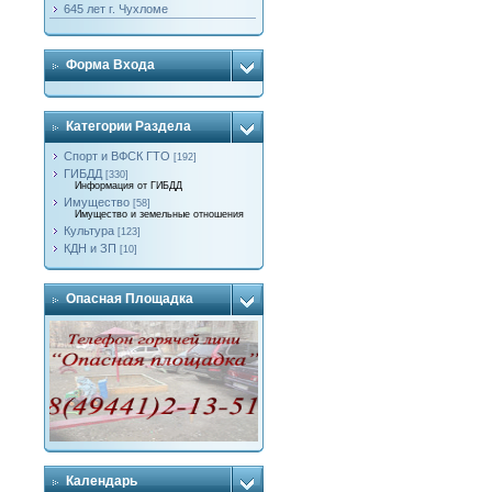
645 лет г. Чухломе
Форма Входа
Категории Раздела
Спорт и ВФСК ГТО
[192]
ГИБДД
[330]
Информация от ГИБДД
Имущество
[58]
Имущество и земельные отношения
Культура
[123]
КДН и ЗП
[10]
Опасная Площадка
Календарь