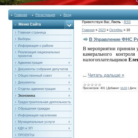
Главная
Регистрация
Вход
Приветствую Вас
,
Гость
·
RSS
Меню Сайта
Главная
»
2023
»
Октябрь
»
10
Главная страница
В Управление ФНС Ро
Выборы
Информация о районе
В мероприятии приняли у
Реализация национальных
камерального контрол
проектов
налогоплательщиков
Еле
Администрация
Документы собрания депутатов
...
Читать дальше »
Общественный совет
Документы
Просмотров:
401
|
Добавил:
ldv84
|
Дата:
Отделы администрации
Экономика
Градостроительная деятельность
Обращения граждан
Информация населению
Муниципальные услуги
КДН и ЗП
ПРОЕКТЫ