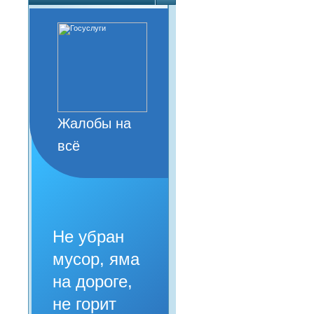
Жалобы на
всё
Не убран
мусор, яма
на дороге,
не горит