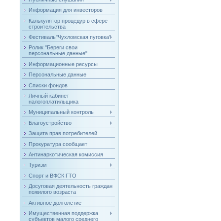
Информация для инвесторов
Калькулятор процедур в сфере
строительства
Фестиваль"Чухломская пуговка"
Ролик "Береги свои
персональные данные"
Информационные ресурсы
Персональные данные
Списки фондов
Личный кабинет
налогоплатильщика
Муниципальный контроль
Благоустройство
Защита прав потребителей
Прокуратура сообщает
Антинаркотическая комиссия
Туризм
Спорт и ВФСК ГТО
Досуговая деятельность граждан
пожилого возраста
Активное долголетие
Имущественная поддержка
субъектов малого среднего