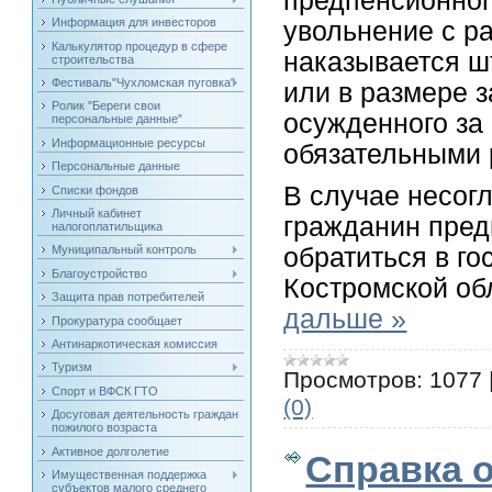
предпенсионног
Информация для инвесторов
увольнение с ра
Калькулятор процедур в сфере
наказывается ш
строительства
Фестиваль"Чухломская пуговка"
или в размере 
Ролик "Береги свои
осужденного за
персональные данные"
Информационные ресурсы
обязательными 
Персональные данные
В случае несог
Списки фондов
Личный кабинет
гражданин пред
налогоплатильщика
обратиться в г
Муниципальный контроль
Благоустройство
Костромской об
Защита прав потребителей
дальше »
Прокуратура сообщает
Антинаркотическая комиссия
Туризм
Просмотров:
1077
Спорт и ВФСК ГТО
(0)
Досуговая деятельность граждан
пожилого возраста
Активное долголетие
Справка о
Имущественная поддержка
субъектов малого среднего