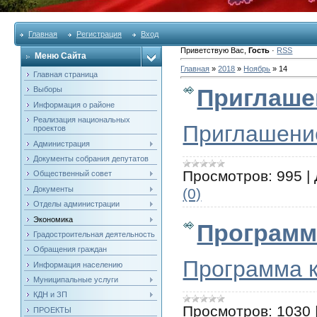
Главная
Регистрация
Вход
Приветствую Вас
,
Гость
·
RSS
Меню Сайта
Главная
»
2018
»
Ноябрь
»
14
Главная страница
Приглаше
Выборы
Информация о районе
Реализация национальных
Приглашени
проектов
Администрация
Документы собрания депутатов
Просмотров:
995
|
Общественный совет
Документы
(0)
Отделы администрации
Экономика
Программ
Градостроительная деятельность
Обращения граждан
Программа 
Информация населению
Муниципальные услуги
КДН и ЗП
Просмотров:
1030
ПРОЕКТЫ