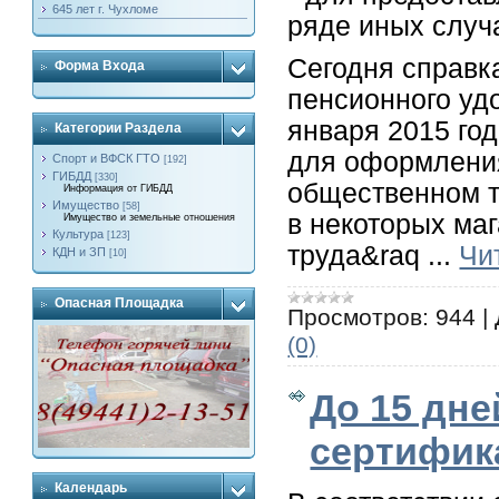
645 лет г. Чухломе
ряде иных случ
Сегодня справк
Форма Входа
пенсионного уд
января 2015 год
Категории Раздела
для оформления
Спорт и ВФСК ГТО
[192]
ГИБДД
[330]
общественном т
Информация от ГИБДД
Имущество
[58]
в некоторых ма
Имущество и земельные отношения
Культура
[123]
труда&raq
...
Чи
КДН и ЗП
[10]
Опасная Площадка
Просмотров:
944
|
(0)
До 15 дн
сертифик
Календарь