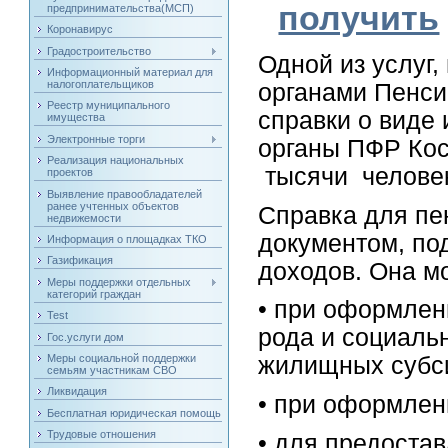
получить
предпринимательства(МСП)
Коронавирус
Градостроительство
Одной из услуг
Информационный материал для
налогоплательщиков
органами Пенси
Реестр муниципального
справки о виде 
имущества
Электронные торги
органы ПФР Кос
Реализация национальных
тысячи челове
проектов
Выявление правообладателей
ранее учтенных объектов
Справка для п
недвижемости
документом, по
Информация о площадках ТКО
Газификация
доходов. Она м
Меры поддержки отдельных
категорий граждан
• при оформлен
Test
рода и социаль
Гос.услуги дом
Меры социальной поддержки
жилищных субси
семьям участникам СВО
Ликвидация
• при оформлен
Бесплатная юридическая помощь
Трудовые отношения
• для предоста