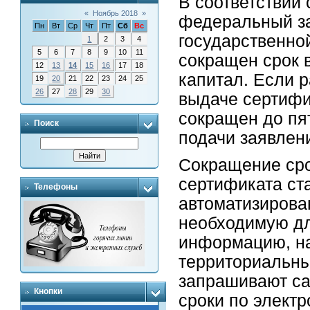
В соответствии
«
Ноябрь 2018
»
федеральный з
Пн
Вт
Ср
Чт
Пт
Сб
Вс
государственно
1
2
3
4
5
6
7
8
9
10
11
сокращен срок 
12
13
14
15
16
17
18
капитал. Если 
19
20
21
22
23
24
25
26
27
28
29
30
выдаче сертифик
сокращен до пя
Поиск
подачи заявлен
Сокращение сро
сертификата ст
Телефоны
автоматизиров
необходимую дл
информацию, на
территориальны
запрашивают са
Кнопки
сроки по элект