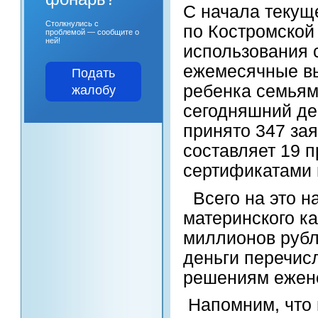
С начала текущ
Столкнулись с
по Костромской
проблемой — сообщите о
ней!
использования 
ежемесячные вы
Подать
ребенка семьям
жалобу
сегодняшний д
принято 347 за
составляет 19 
сертификатами н
Всего на это н
материнского к
миллионов рубл
деньги перечис
решениям ежен
Напомним, что 