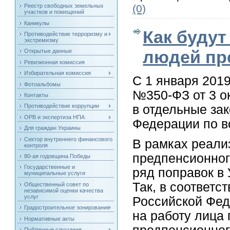
(0)
Реестр свободных земельных
участков и помещений
Каникулы
Как буду
Противодействие терроризму и
экстремизму
людей пр
Открытые данные
Ревизионная комиссия
Избирательная комиссия
С 1 января 2019
Фотоальбомы
№350-ФЗ от 3 о
Контакты
в отдельные за
Противодействие коррупции
ОРВ и экспертиза НПА
Федерации по в
Для граждан Украины
Сектор внутреннего финансового
В рамках реали
контроля
предпенсионног
80-ая годовщина Победы
Государственные и
ряд поправок в 
муниципальные услуги
Так, в соответс
Общественный совет по
независимой оценки качества
услуг
Российской Фед
Градостроительное зонирование
на работу лица
Нормативные акты
Публичные слушания