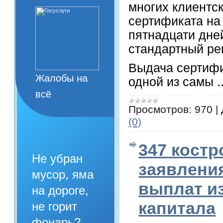
многих клиентс
сертификата на
пятнадцати дне
стандартный ре
Выдача сертифи
Жалобы на
одной из самы
.
всё
Просмотров:
970
|
(0)
347 кост
Не убран
заявлени
мусор, яма
выплат и
на дороге,
капитала
не горит
фонарь?