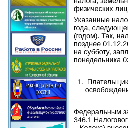
налога, земельн
физических лиц
Указанные нало
года, следующе
(годом). Так, на
позднее 01.12.2
на субботу, зап
понедельника 0
Плательщики
освобождени
Федеральным зак
346.1 Налогово
– Кодекс) внесе