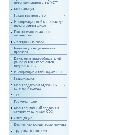
предпринимательства(МСП)
Коронавирус
Градостроительство
Информационный материал для
налогоплательщиков
Реестр муниципального
имущества
Электронные торги
Реализация национальных
проектов
Выявление правообладателей
ранее учтенных объектов
недвижемости
Информация о площадках ТКО
Газификация
Меры поддержки отдельных
категорий граждан
Test
Гос.услуги дом
Меры социальной поддержки
семьям участникам СВО
Ликвидация
Бесплатная юридическая помощь
Трудовые отношения