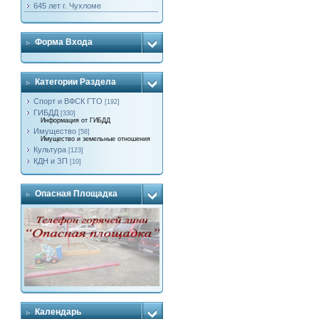
645 лет г. Чухломе
Форма Входа
Категории Раздела
Спорт и ВФСК ГТО
[192]
ГИБДД
[330]
Информация от ГИБДД
Имущество
[58]
Имущество и земельные отношения
Культура
[123]
КДН и ЗП
[10]
Опасная Площадка
Календарь