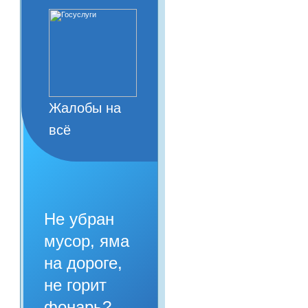
Жалобы на
всё
Не убран
мусор, яма
на дороге,
не горит
фонарь?