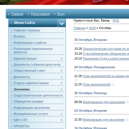
Главная
Регистрация
Вход
Приветствую Вас
,
Гость
·
RSS
Меню Сайта
Главная
»
2018
»
Октябрь
Главная страница
Выборы
30 Октября, Вторник
Информация о районе
Реализация национальных
10:26
Эпизоотическая ситуация по о
проектов
10:24
О возобновлении обращения л
Администрация
10:22
Решением Суда к ответственн
Документы собрания депутатов
29 Октября, Понедельник
Общественный совет
11:28
План мероприятий на каникуля
Документы
(0)
Отделы администрации
11:25
План мероприятий
(0)
Экономика
26 Октября, Пятница
Градостроительная деятельность
Обращения граждан
08:56
Информация для населения
(0)
Информация населению
23 Октября, Вторник
Муниципальные услуги
11:50
Информация для населения
КДН и ЗП
(0)
ПРОЕКТЫ
16 Октября, Вторник