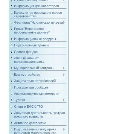
Информация для инвесторов
Калькулятор процедур в сфере
строительства
Фестиваль"Чухломская пуговка"
Ролик "Береги свои
персональные данные"
Информационные ресурсы
Персональные данные
Списки фондов
Личный кабинет
налогоплатильщика
Муниципальный контроль
Благоустройство
Защита прав потребителей
Прокуратура сообщает
Антинаркотическая комиссия
Туризм
Спорт и ВФСК ГТО
Досуговая деятельность граждан
пожилого возраста
Активное долголетие
Имущественная поддержка
субъектов малого среднего