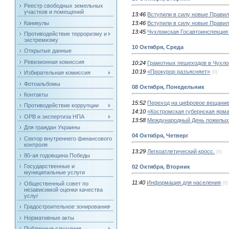
Реестр свободных земельных
участков и помещений
13:46
Вступили в силу новые Правил
Каникулы
13:46
Вступили в силу новые Правил
13:45
Чухломская Госавтоинспекция
Противодействие терроризму и
экстремизму
10 Октября, Среда
Открытые данные
Ревизионная комиссия
10:24
Грамотных пешеходов в Чухло
10:19
«Прокурор разъясняет»
Избирательная комиссия
(0)
Фотоальбомы
08 Октября, Понедельник
Контакты
15:52
Переход на цифровое вещани
Противодействие коррупции
14:10
«Костромская губернская ярма
ОРВ и экспертиза НПА
13:58
Международный День пожилых
Для граждан Украины
04 Октября, Четверг
Сектор внутреннего финансового
контроля
13:29
Легкоатлетический кросс.
(0)
80-ая годовщина Победы
Государственные и
02 Октября, Вторник
муниципальные услуги
11:40
Информация для населения
Общественный совет по
(0)
независимой оценки качества
услуг
Градостроительное зонирование
Нормативные акты
Публичные слушания