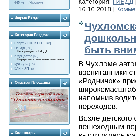
Категория:
ГИБДД
645 лет г. Чухломе
16.10.2018
|
Комме
Форма Входа
Чухломск
дошкольн
Категории Раздела
Спорт и ВФСК ГТО
[192]
быть вни
ГИБДД
[330]
Информация от ГИБДД
Имущество
[58]
Имущество и земельные отношения
В Чухломе автои
Культура
[123]
КДН и ЗП
[10]
воспитанники с
«Родничок» при
Опасная Площадка
широкомасштабн
напомнив водит
переходов.
Возле детского 
пешеходным пер
Календарь
выстроились ма