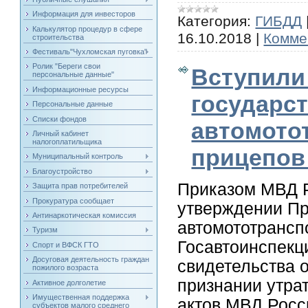
Информация для инвесторов
Категория:
ГИБДД
Калькулятор процедур в сфере
16.10.2018
|
Комме
строительства
Фестиваль"Чухломская пуговка"
Ролик "Береги свои
Вступили
персональные данные"
Информационные ресурсы
государс
Персональные данные
Списки фондов
автомото
Личный кабинет
налогоплатильщика
прицепов
Муниципальный контроль
Благоустройство
Приказом МВД Р
Защита прав потребителей
Прокуратура сообщает
утверждении Пр
Антинаркотическая комиссия
автомототрансп
Туризм
Госавтоинспекц
Спорт и ВФСК ГТО
Досуговая деятельность граждан
свидетельства о
пожилого возраста
признании утра
Активное долголетие
Имущественная поддержка
актов МВД Росс
субъектов малого среднего