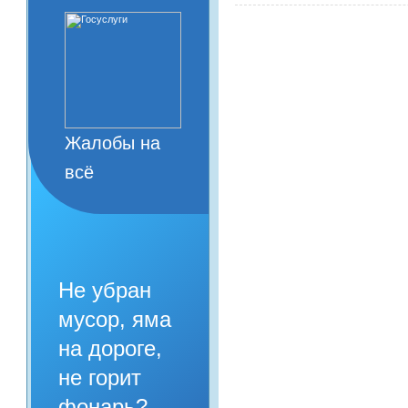
Жалобы на
всё
Не убран
мусор, яма
на дороге,
не горит
фонарь?