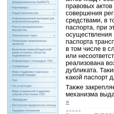
предпринимательства(МСП)
правовых актов
Коронавирус
совершения рег
Градостроительство
средствами, в 
Информационный материал для
налогоплательщиков
паспорта, при 
Реестр муниципального
имущества
осуществления 
Электронные торги
паспорта транс
Реализация национальных
проектов
в том числе в с
Выявление правообладателей
ранее учтенных объектов
или несоответс
недвижемости
Информация о площадках ТКО
реализована во
Газификация
дубликата. Так
Меры поддержки отдельных
категорий граждан
какой паспорт д
Test
Также закрепля
Гос.услуги дом
Меры социальной поддержки
механизма выда
семьям участникам СВО
»
Ликвидация
Бесплатная юридическая помощь
Трудовые отношения