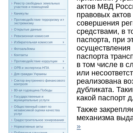
Реестр свободных земельных
актов МВД Росс
участков и помещений
правовых актов
Каникулы
Противодействие терроризму и
совершения рег
экстремизму
средствами, в 
Открытые данные
Ревизионная комиссия
паспорта, при 
Избирательная комиссия
осуществления 
Фотоальбомы
паспорта транс
Контакты
Противодействие коррупции
в том числе в с
ОРВ и экспертиза НПА
или несоответс
Для граждан Украины
реализована во
Сектор внутреннего финансового
контроля
дубликата. Так
80-ая годовщина Победы
какой паспорт д
Государственные и
муниципальные услуги
Общественный совет по
Также закрепля
независимой оценки качества
услуг
механизма выда
Градостроительное зонирование
»
Нормативные акты
Публичные слушания