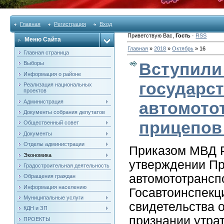
Главная
Регистрация
Вход
Приветствую Вас
,
Гость
·
RSS
Меню Сайта
Главная
»
2018
»
Октябрь
»
16
Главная страница
Вступили
Выборы
Информация о районе
государс
Реализация национальных
проектов
Администрация
автомото
Документы собрания депутатов
прицепов
Общественный совет
Документы
Отделы администрации
Приказом МВД Р
Экономика
утверждении Пр
Градостроительная деятельность
автомототрансп
Обращения граждан
Информация населению
Госавтоинспекц
Муниципальные услуги
свидетельства о
КДН и ЗП
признании утра
ПРОЕКТЫ