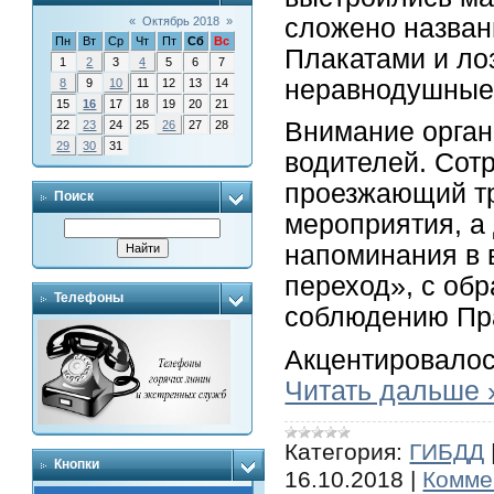
сложено назван
«
Октябрь 2018
»
Пн
Вт
Ср
Чт
Пт
Сб
Вс
Плакатами и ло
1
2
3
4
5
6
7
неравнодушные 
8
9
10
11
12
13
14
15
16
17
18
19
20
21
Внимание орган
22
23
24
25
26
27
28
29
30
31
водителей. Сот
проезжающий тр
Поиск
мероприятия, а
напоминания в 
переход», с обр
Телефоны
соблюдению Пр
Акцентировалос
Читать дальше 
Категория:
ГИБДД
Кнопки
16.10.2018
|
Комме