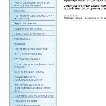
зарегистрировано. В 2016 году в
Реестр свободных земельных
участков и помещений
Самое главное, о чем следует пом
условий. Яма или бугор могут ст
Каникулы
Противодействие терроризму и
Категория:
ГИБДД
|
Просмотров:
1179
|
До
экстремизму
Открытые данные
Ревизионная комиссия
Избирательная комиссия
Фотоальбомы
Контакты
Противодействие коррупции
ОРВ и экспертиза НПА
Для граждан Украины
Сектор внутреннего финансового
контроля
80-ая годовщина Победы
Государственные и
муниципальные услуги
Общественный совет по
независимой оценки качества
услуг
Градостроительное зонирование
Нормативные акты
Публичные слушания