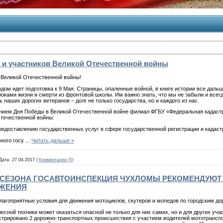
 и участников Великой Отечественной войны
в Великой Отечественной войны!
дом идет подготовка к 9 Мая. Страницы, опаленные войной, в книге истории все дальш
ками жизни и смерти из фронтовой школы. Им важно знать, что мы не забыли и всег
наших дорогих ветеранов – долг не только государства, но и каждого из нас.
нием Дня Победы в Великой Отечественной войне филиал ФГБУ «Федеральная кадастр
Отечественной войны:
редоставлению государственных услуг в сфере государственной регистрации и кадастр
иного госу
...
Читать дальше »
Дата:
27.04.2017
|
Комментарии (0)
 СЕЗОНА ГОСАВТОИНСПЕКЦИЯ ЧУХЛОМЫ РЕКОМЕНДУЮТ
ИЖЕНИЯ
благоприятные условия для движения мотоциклов, скутеров и мопедов по городским до
есной техники может оказаться опасной не только для них самих, но и для других уч
трировано 2 дорожно-транспортных происшествия с участием водителей мототранспо