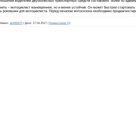
 отношении водителей двухколесных транспортных средств составлено более 40 адми
нить – мотоциклист маневреннее, но и менее устойчив. Он может быстрее стартовать 
ать роковыми для мотоциклиста. Перед началом мотосезона необходимо продиагностир
бавил:
abi080970
|
Дата:
27.04.2017
|
Комментарии (0)