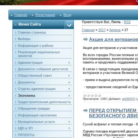
Главная
Регистрация
Вход
Приветствую Вас
,
Гость
·
RSS
Меню Сайта
Главная
»
2017
»
Апрель
»
27
Главная страница
Акция для ветеранов
Выборы
Информация о районе
Акция для ветеранов и участнико
Реализация национальных
Во всех городах России полным хо
проектов
воспоминаниями, вынесенными уро
память и продолжать поддерживать 
Администрация
Документы собрания депутатов
В связи с предстоящим празднова
ветеранов и участников Великой 
Общественный совет
- прием и выдача документов по п
Документы
- предоставление сведений из Ед
Отделы администрации
Экономика
Просмотров:
1260
|
Добавил:
abi080970
|
Градостроительная деятельность
Обращения граждан
ПЕРЕД ОТКРЫТИЕМ
БЕЗОПАСНОГО ДВ
Информация населению
Муниципальные услуги
Сухой асфальт и теплая погода - 
КДН и ЗП
Однако поездка водителей двухкол
МВД России «Чухломское» зарегис
ПРОЕКТЫ