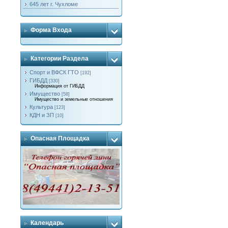
645 лет г. Чухломе
Форма Входа
Категории Раздела
Спорт и ВФСК ГТО
[192]
ГИБДД
[330]
Информация от ГИБДД
Имущество
[58]
Имущество и земельные отношения
Культура
[123]
КДН и ЗП
[10]
Опасная Площадка
Календарь