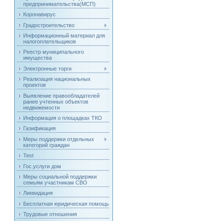
предпринимательства(МСП)
Коронавирус
Градостроительство
Информационный материал для
налогоплательщиков
Реестр муниципального
имущества
Электронные торги
Реализация национальных
проектов
Выявление правообладателей
ранее учтенных объектов
недвижемости
Информация о площадках ТКО
Газификация
Меры поддержки отдельных
категорий граждан
Test
Гос.услуги дом
Меры социальной поддержки
семьям участникам СВО
Ликвидация
Бесплатная юридическая помощь
Трудовые отношения