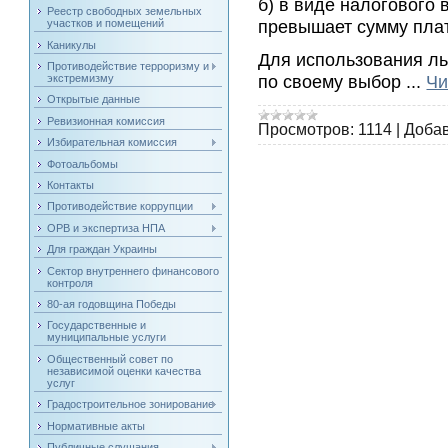
б) в виде налогового
Реестр свободных земельных
превышает сумму плат
участков и помещений
Каникулы
Для использования ль
Противодействие терроризму и
по своему выбор
...
Чи
экстремизму
Открытые данные
Ревизионная комиссия
Просмотров:
1114
|
Добав
Избирательная комиссия
Фотоальбомы
Контакты
Противодействие коррупции
ОРВ и экспертиза НПА
Для граждан Украины
Сектор внутреннего финансового
контроля
80-ая годовщина Победы
Государственные и
муниципальные услуги
Общественный совет по
независимой оценки качества
услуг
Градостроительное зонирование
Нормативные акты
Публичные слушания