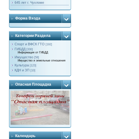
645 лет г. Чухломе
Форма Входа
Категории Раздела
Спорт и ВФСК ГТО
[192]
ГИБДД
[330]
Информация от ГИБДД
Имущество
[58]
Имущество и земельные отношения
Культура
[123]
КДН и ЗП
[10]
Опасная Площадка
Календарь