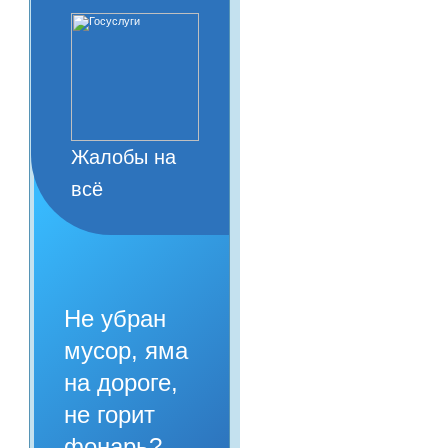
Жалобы на
всё
Не убран
мусор, яма
на дороге,
не горит
фонарь?