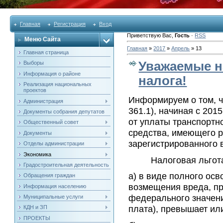
Главная
Регистрация
Вход
Приветствую Вас
,
Гость
·
RSS
Меню Сайта
Главная
»
2017
»
Апрель
»
13
Главная страница
Уважаемые н
Выборы
Информация о районе
налога!
Реализация национальных
проектов
Информируем о том, ч
Администрация
361.1), начиная с 20
Документы собрания депутатов
от уплаты транспортн
Общественный совет
средства, имеющего 
Документы
зарегистрированного 
Отделы администрации
Экономика
Налоговая льгота м
Градостроительная деятельность
а) в виде полного осв
Обращения граждан
возмещения вреда, п
Информация населению
федерального значен
Муниципальные услуги
плата), превышает ил
КДН и ЗП
ПРОЕКТЫ