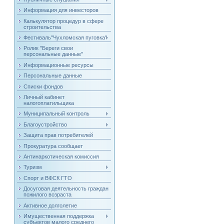
Информация для инвесторов
Калькулятор процедур в сфере
строительства
Фестиваль"Чухломская пуговка"
Ролик "Береги свои
персональные данные"
Информационные ресурсы
Персональные данные
Списки фондов
Личный кабинет
налогоплатильщика
Муниципальный контроль
Благоустройство
Защита прав потребителей
Прокуратура сообщает
Антинаркотическая комиссия
Туризм
Спорт и ВФСК ГТО
Досуговая деятельность граждан
пожилого возраста
Активное долголетие
Имущественная поддержка
субъектов малого среднего